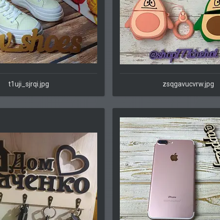
t1uji_sjrqi.jpg
zsqgavucvrw.jpg