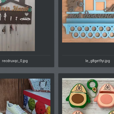
recdruxqc_0.jpg
le_g8get9yi.jpg