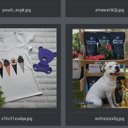
pourh_ecyjk.jpg
zmawzrtk2ji.jpg
s1hv31zudqa.jpg
eofnzzizx0g.jpg