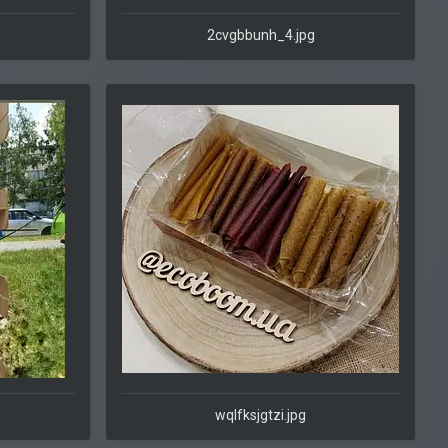
2cvgbbunh_4.jpg
wqlfksjgtzi.jpg