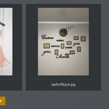
iqu0o40jzye.jpg
й