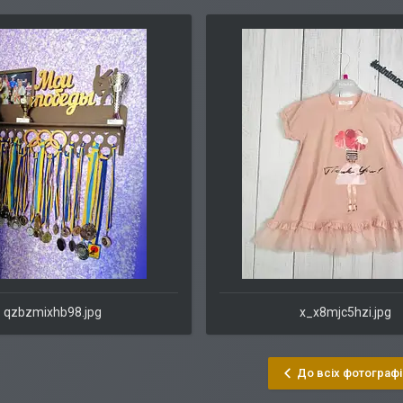
qzbzmixhb98.jpg
x_x8mjc5hzi.jpg
До всіх фотографі