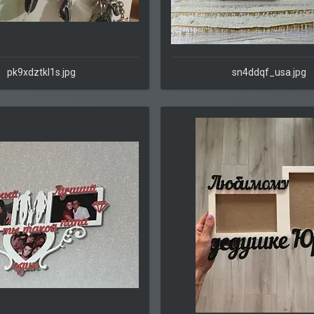
pk9xdztkl1s.jpg
sn4ddqf_usa.jpg