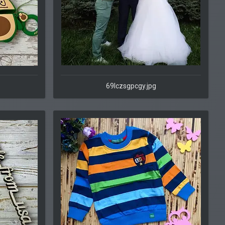
69lczsgpcgy.jpg