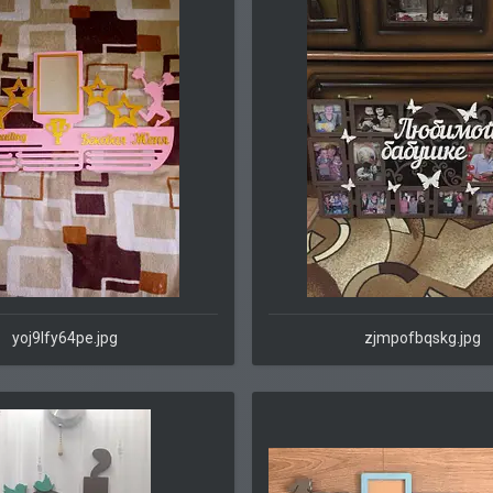
yoj9lfy64pe.jpg
zjmpofbqskg.jpg