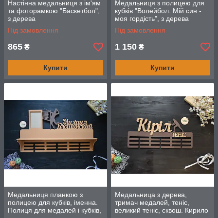
Настінна медальниця з ім'ям
Медальниця з полицею для
та фоторамкою "Баскетбол",
кубків "Волейбол. Мій син -
з дерева
моя гордість", з дерева
Під замовлення
Під замовлення
865
1 150
₴
₴
Купити
Купити
Медальниця планкою з
Медальница з дерева,
полицею для кубків, іменна.
тримач медалей, теніс,
Полиця для медалей і кубків,
великий теніс, сквош. Кирило