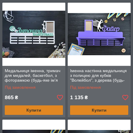
Медальниця іменна, тримач
Іменна настінна медальниця
для медалей, баскетбол, з
з полицею для кубків
фоторамкою (будь-яке ім'я
"Волейбол", з дерева (будь-
та спорт)
який вид спорту)
Під замовлення
Під замовлення
865
1 135
₴
₴
Купити
Купити