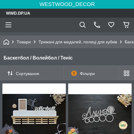
WESTWOOD_DECOR
WWD.DP.UA
Товари
Тримачі для медалей, полиці для кубків
Баск
Баскетбол / Волейбол / Теніс
Сортування
0
Фільтри