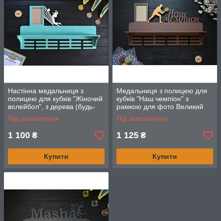
Настінна медальниця з
Медальниця з полицею для
полицею для кубків "Жіночий
кубків "Наш чемпіон" з
волейбол", з дерева (будь-
рамкою для фото Великий
який вид спорту)
теніс (будь-який вид спорту)
Під замовлення
Під замовлення
1 100
1 125
₴
₴
Купити
Купити