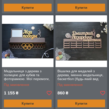
Купити
Купити
Медальниця з дерева з
Вішалка для медалей з
полицею для кубків та
дерева, іменна медальниця,
фоторамкою. Мої перемоги,
баскетбол (будь-який вид
баскетбол (будь-який вид
спорту та ім'я)
Під замовлення
Під замовлення
спорту, колір та текст)
1 155
860
₴
₴
Купити
Купити