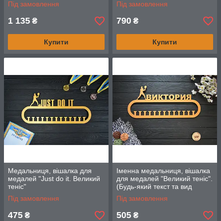
волейбол
(будь-який вид спорту та ім'я)
Під замовлення
Під замовлення
1 135
790
₴
₴
Купити
Купити
Медальниця, вішалка для
Іменна медальниця, вішалка
медалей "Just do it. Великий
для медалей "Великий теніс".
теніс"
(Будь-який текст та вид
спорту)
Під замовлення
Під замовлення
475
505
₴
₴