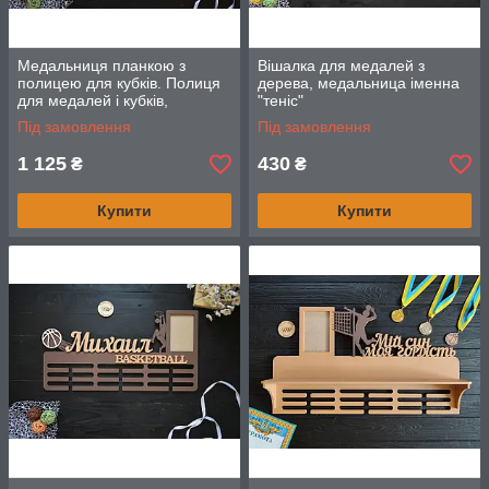
Медальниця планкою з
Вішалка для медалей з
полицею для кубків. Полиця
дерева, медальница іменна
для медалей і кубків,
"теніс"
волейбол, біла (будь спорт)
Під замовлення
Під замовлення
1 125
430
₴
₴
Купити
Купити