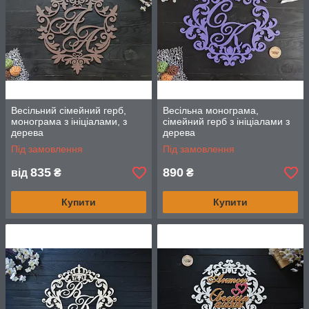
Весільний сімейний герб,
Весільна монограма,
монограма з ініціалами, з
сімейний герб з ініціалами з
дерева
дерева
Під замовлення
Під замовлення
835
890
від
₴
₴
Купити
Купити