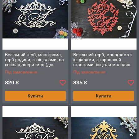
Весільний герб, монограма,
Весільний герб, монограма з
герб родини, з ініціалами, на
ініціалами, з короною й
весілля,літери імен (для
пташками, ініціали молодих
прикраси фотозоны або
молодих
Під замовлення
Під замовлення
ширми)
820
835
₴
₴
Купити
Купити