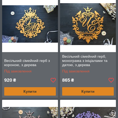
Весільний сімейний герб,
Весільний сімейний герб з
монограма з ініціалами та
короною, з дерева
датою, з дерева
Під замовлення
Під замовлення
920
865
₴
₴
Купити
Купити