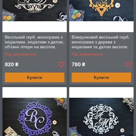
Весільний герб, монограма з
Візерунковий весільний герб,
ініціалами, ініціативи з датою,
монограма з дерева з
об'ємні літери на весілля,
ініціалами та датою весілля,
сімейний герб
декор на весілля, прикраса
Під замовлення
Під замовлення
820
780
₴
₴
Купити
Купити