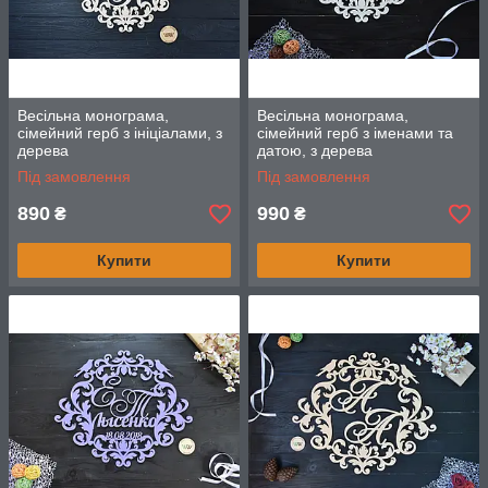
Весільна монограма,
Весільна монограма,
сімейний герб з ініціалами, з
сімейний герб з іменами та
дерева
датою, з дерева
Під замовлення
Під замовлення
890
990
₴
₴
Купити
Купити