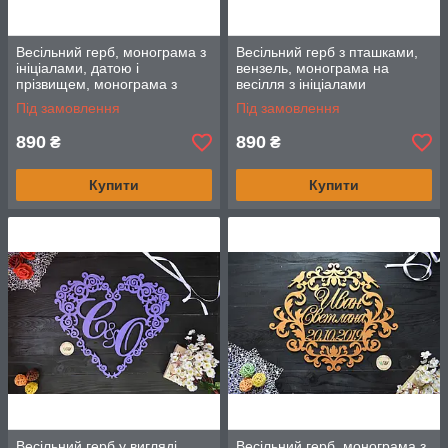
Весільний герб, монограма з
Весільний герб з пташками,
ініціалами, датою і
вензель, монограма на
прізвищем, монограма з
весілля з ініціалами
дерева
Під замовлення
Під замовлення
890
890
₴
₴
Купити
Купити
Весільний герб у вигляді
Весільний герб, монограма з