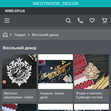
WESTWOOD_DECOR
WWD.DP.UA
Товари
Весільний декор
Весільний декор
Весільні
Ініціали, імена,
Фішки и магніти.
монограми, герби
дати
Сувеніри гостям