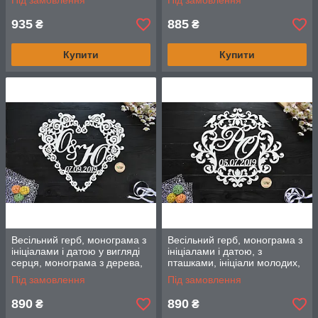
Під замовлення
Під замовлення
датою (у два
ширми)
935
885
₴
₴
Купити
Купити
Весільний герб, монограма з
Весільний герб, монограма з
ініціалами і датою у вигляді
ініціалами і датою, з
серця, монограма з дерева,
пташками, ініціали молодих,
герб закоханих
об'ємні букви для весілля
Під замовлення
Під замовлення
890
890
₴
₴