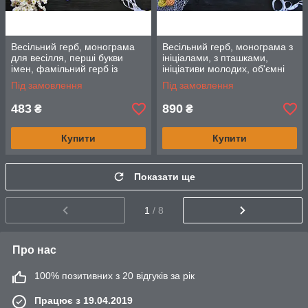
Весільний герб, монограма
Весільний герб, монограма з
для весілля, перші букви
ініціалами, з пташками,
імен, фамільний герб із
ініціативи молодих, об'ємні
дерева, ініціативи у два
літери на весілля
Під замовлення
Під замовлення
кольори.
483
890
₴
₴
Купити
Купити
Показати ще
1
/ 8
Про нас
100% позитивних з 20 відгуків за рік
Працює з 19.04.2019