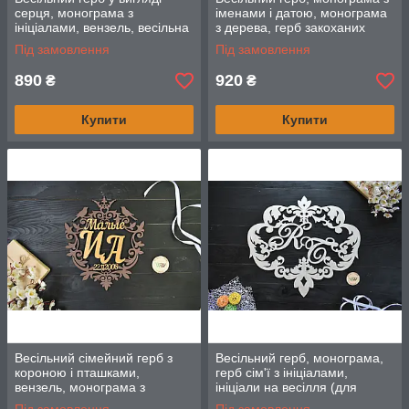
серця, монограма з
іменами і датою, монограма
ініціалами, вензель, весільна
з дерева, герб закоханих
монограма, герб з дерева на
Під замовлення
Під замовлення
весілля.
890
920
₴
₴
Купити
Купити
Весільний сімейний герб з
Весільний герб, монограма,
короною і пташками,
герб сім'ї з ініціалами,
вензель, монограма з
ініціали на весілля (для
прізвищем, ініціалами та
прикраси фотозоны або