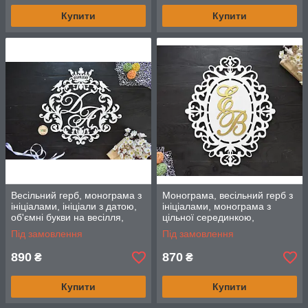
Купити
Купити
Весільний герб, монограма з
Монограма, весільний герб з
ініціалами, ініціали з датою,
ініціалами, монограма з
об'ємні букви на весілля,
цільної серединкою,
сімейний герб з короною
двошарова
Під замовлення
Під замовлення
890
870
₴
₴
Купити
Купити