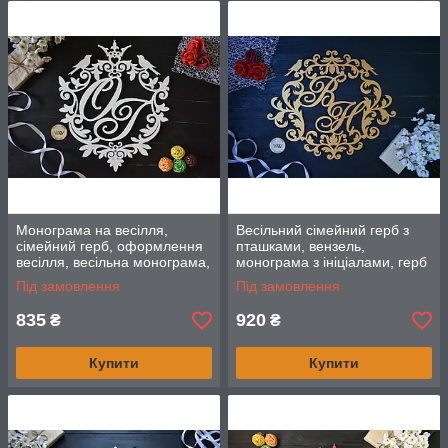
Монограма на весілля,
Весільний сімейний герб з
сімейний герб, оформлення
пташками, вензель,
весілля, весільна монограма,
монограма з ініціалами, герб
об'єднання роз'ємні ініціали з
на весілля
Під замовлення
Під замовлення
835
920
₴
₴
Купити
Купити