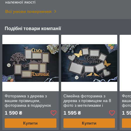
належної якості
Всі умови повернення
Подібні товари компанії
Фоторамка з дерева з
Сімейна фоторамка з
Фото
вашим прізвищем,
дерева з прізвищем на 8
ваши
фоторамка в подарунок
фото з метеликами і
фото
сім'ї, батькам, друзям, на
пташками, на ювілей,
сім'
1 590
1 595
1 5
₴
₴
весілля
весілля, річницю.
весі
Купити
Купити