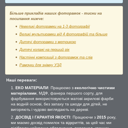
Більше прикладів наших фоторамок - тисни на
посилання нижче:
Невеликі фоторамки на 1-3 фотографії
Великі мультирамки від 4 фотографій та більше
Дитячі фоторамки з метрикою
Дитячі колажі на перший рік
Настінні композиції з фоторамок та слів
Рамочки для знімку УЗД
Наші переваги:
ЕКО МАТЕРІАЛИ
: Працюємо з
екологічно чистими
матеріалами
, МДФ, фанера першого сорту, для
фарбування використовуються матові акрилові фарби
на водній основі, без запаху та шкоди для дітей, не
вигоряють і чудово виглядають на дереві.
ДОСВІД І ГАРАНТІЯ ЯКОСТІ
: Працюючи з
2015
року,
ми маємо досвід помилок та відкриттів, за цей час ми
підібрали найкраще обладнання, персонал, кращих