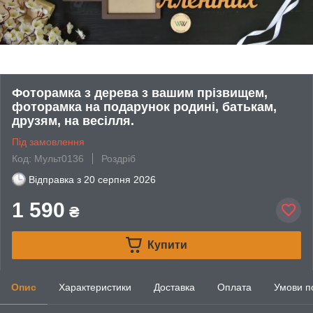
Фоторамка з дерева з вашим прізвищем,
фоторамка на подарунок родині, батькам,
друзям, на весілля.
Під замовлення
Код: Мульт0136
Роздріб
Відправка з
20 серпня 2026
1 590
₴
Купити
Опис
Характеристики
Доставка
Оплата
Умови п