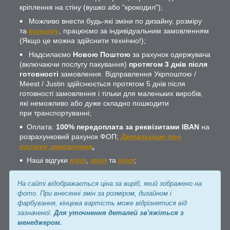
кріплення на стіну (вушко або "крокодил");
Можливо внести будь-які зміни по дизайну, розміру
та
кольору
, працюємо за індивідуальним замовленням
(Якщо це можна здійснити технічно!);
Надсилаємо
Новою Поштою
за рахунок одержувача
(включаючи послугу пакування)
протягом 3 днів після
готовності
замовлення. Відправлення Укрпоштою /
Meest / Justin здійснюється протягом 5 днів після
готовності замовлення і тільки для маленьких виробів,
які неможливо або дуже складно пошкодити
при транспортуванні;
Оплата:
100% передоплата за реквізитами IBAN
на
розрахунковий рахунок ФОП;
Детальніше про
оплату замовлення
.
Наші відгуки
тут
,
тут
та
тут
;
На сайті відображається ціна за виріб, який зображено на
фото. При внесенні змін за розміром, дизайном і
фарбування, кінцева вартість може відрізнятися від
зазначеної.
Для уточнення деталей зв'яжіться з
менеджером.