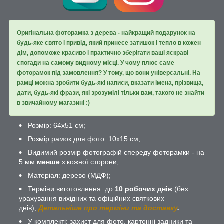
Оригінальна фоторамка з дерева - найкращий подарунок на
будь-яке свято і привід, який принесе затишок і тепло в кожен
дім, допоможе красиво і практично зберігати ваші яскраві
спогади на самому видному місці. У чому плюс саме
фоторамок під замовлення? У тому, що вони універсальні. На
рамці можна зробити будь-які написи, вказати імена, прізвища,
дати, будь-які фрази, які зрозумілі тільки вам, такого не знайти
в звичайному магазині :)
Розмір: 64х51 см;
Розмір рамок для фото: 10х15 см;
Видимий розмір фотографій спереду фоторамки - на
5 мм
менше
з кожної сторони;
Матеріал: дерево (МДФ);
Терміни виготовлення: до
10 робочих днів
(без
урахування вихідних та офіційних святкових
днів);
Детальніше про терміни та доставку
.
У комплекті: захист для фото, картонні задники та