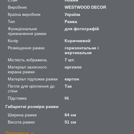
Виробник
WESTWOOD DECOR
Країна виробник
Україна
Тип
Рамка
Функціональне
для фотографій
призначення рамки
Колір
Коричневий
Розміщення рамки
горизонтальне і
вертикальне
Місткість зображень
7 шт.
Матеріал захисного
оргскло
екрана рамки
Матеріал підложки рамки
картон
Петля для кріплення до
Так
стіни
Підставка
Ні
Габаритні розміри рамки
Ширина рамки
64 см
Висота рамки
51 см
Приховати