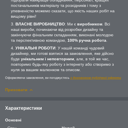
постачальників матеріалу та розхідників і тому з
упевненістю можемо сказати, що якість наших робіт на
вищому рівні!
ВЛАСНЕ ВИРОБНИЦТВО
: Ми є
виробником
. Всі
наші вироби, починаючи від розробки дизайну та
закінчуючи фінальним складанням, виконані молодою
та перспективною командою,
100% ручна робота
.
УНІКАЛЬНІ РОБОТИ
: У нашій команді чудовий
дизайнер, ми готові взятися за замовлення, яке дійсно
буде
унікальним і неповторним
, але, в той же час,
повторимо будь-яку роботу з інтернету або створимо з
нуля за вашим малюнком та описом.
Оформляючи замовлення, ви погоджуєтесь
з договором публічної оферти
Приховати
Характеристики
Основні
Стан
Новий