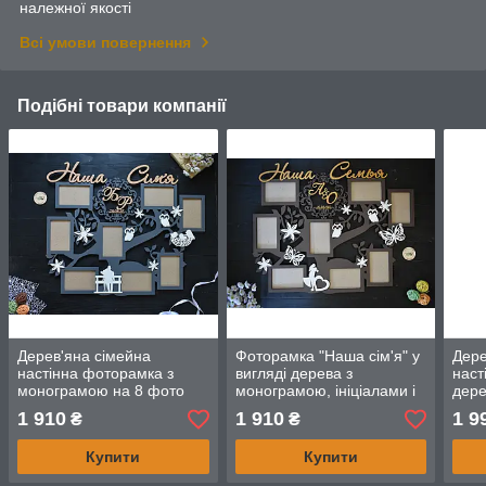
належної якості
Всі умови повернення
Подібні товари компанії
Дерев'яна сімейна
Фоторамка "Наша сім'я" у
Дере
настінна фоторамка з
вигляді дерева з
наст
монограмою на 8 фото
монограмою, ініціалами і
дере
"Наша сім'я"
датою, весільна
сім'
1 910
1 910
1 9
₴
₴
фоторамка з парочкою
Купити
Купити