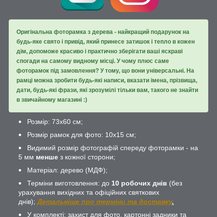
Оригінальна фоторамка з дерева - найкращий подарунок на
будь-яке свято і привід, який принесе затишок і тепло в кожен
дім, допоможе красиво і практично зберігати ваші яскраві
спогади на самому видному місці. У чому плюс саме
фоторамок під замовлення? У тому, що вони універсальні. На
рамці можна зробити будь-які написи, вказати імена, прізвища,
дати, будь-які фрази, які зрозумілі тільки вам, такого не знайти
в звичайному магазині :)
Розмір: 73х60 см;
Розмір рамок для фото: 10х15 см;
Видимий розмір фотографій спереду фоторамки - на
5 мм
менше
з кожної сторони;
Матеріал: дерево (МДФ);
Терміни виготовлення: до
10 робочих днів
(без
урахування вихідних та офіційних святкових
днів);
Детальніше про терміни та доставку
.
У комплекті: захист для фото, картонні задники та