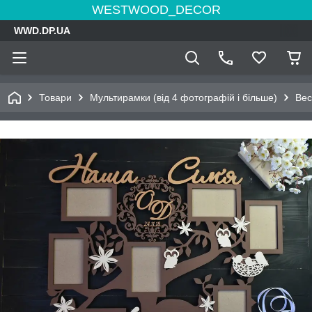
WESTWOOD_DECOR
WWD.DP.UA
Товари
Мультирамки (від 4 фотографій і більше)
Вес