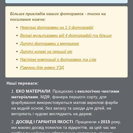
Більше прикладів наших фоторамок - тисни на
посилання нижче:
Невеликі фоторамки на 1-3 фотографії
Великі мультирамки від 4 фотографій та більше
Дитячі фоторамки з метрикою
Дитячі колажі на перший рік
Настінні композиції з фоторамок та слів
Рамочки для знімку УЗД
Наші переваги:
ЕКО МАТЕРІАЛИ
: Працюємо з
екологічно чистими
матеріалами
, МДФ, фанера першого сорту, для
фарбування використовуються матові акрилові фарби
на водній основі, без запаху та шкоди для дітей, не
вигоряють і чудово виглядають на дереві.
ДОСВІД І ГАРАНТІЯ ЯКОСТІ
: Працюючи з
2015
року,
ми маємо досвід помилок та відкриттів, за цей час ми
підібрали найкраще обладнання, персонал, кращих