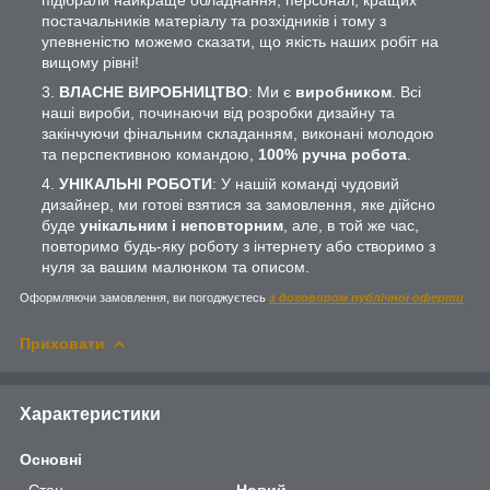
постачальників матеріалу та розхідників і тому з
упевненістю можемо сказати, що якість наших робіт на
вищому рівні!
ВЛАСНЕ ВИРОБНИЦТВО
: Ми є
виробником
. Всі
наші вироби, починаючи від розробки дизайну та
закінчуючи фінальним складанням, виконані молодою
та перспективною командою,
100% ручна робота
.
УНІКАЛЬНІ РОБОТИ
: У нашій команді чудовий
дизайнер, ми готові взятися за замовлення, яке дійсно
буде
унікальним і неповторним
, але, в той же час,
повторимо будь-яку роботу з інтернету або створимо з
нуля за вашим малюнком та описом.
Оформляючи замовлення, ви погоджуєтесь
з договором публічної оферти
Приховати
Характеристики
Основні
Стан
Новий