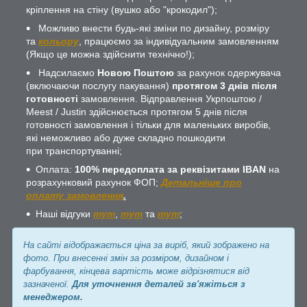
кріплення на стіну (вушко або "крокодил");
Можливо внести будь-які зміни по дизайну, розміру
та
кольору
, працюємо за індивідуальним замовленням
(Якщо це можна здійснити технічно!);
Надсилаємо
Новою Поштою
за рахунок одержувача
(включаючи послугу пакування)
протягом 3 днів після
готовності
замовлення. Відправлення Укрпоштою /
Meest / Justin здійснюється протягом 5 днів після
готовності замовлення і тільки для маленьких виробів,
які неможливо або дуже складно пошкодити
при транспортуванні;
Оплата:
100% передоплата за реквізитами IBAN
на
розрахунковий рахунок ФОП;
Детальніше про
оплату замовлення
.
Наші відгуки
тут
,
тут
та
тут
;
На сайті відображається ціна за виріб, який зображено на
фото. При внесенні змін за розміром, дизайном і
фарбування, кінцева вартість може відрізнятися від
зазначеної.
Для уточнення деталей зв'яжіться з
менеджером.