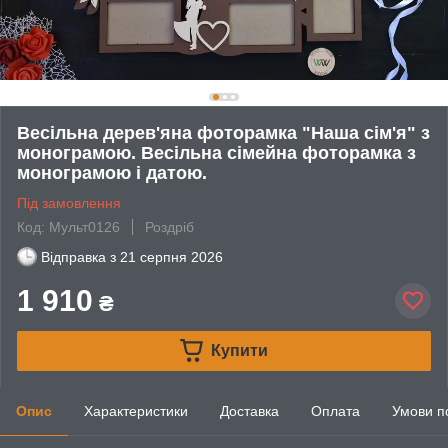
Весільна дерев'яна фоторамка "Наша сім'я" з
монограмою. Весільна сімейна фоторамка з
монограмою і датою.
Під замовлення
Код: Мульт0126
Роздріб
Відправка з
21 серпня 2026
1 910
₴
Купити
Опис
Характеристики
Доставка
Оплата
Умови п