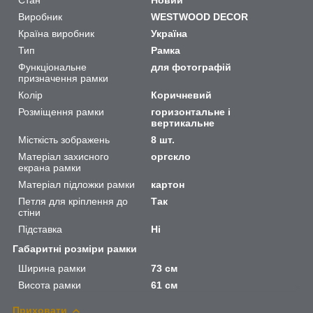
Виробник
WESTWOOD DECOR
Країна виробник
Україна
Тип
Рамка
Функціональне
для фотографій
призначення рамки
Колір
Коричневий
Розміщення рамки
горизонтальне і
вертикальне
Місткість зображень
8 шт.
Матеріал захисного
оргскло
екрана рамки
Матеріал підложки рамки
картон
Петля для кріплення до
Так
стіни
Підставка
Ні
Габаритні розміри рамки
Ширина рамки
73 см
Висота рамки
61 см
Приховати