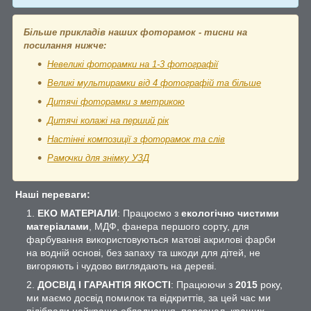
Більше прикладів наших фоторамок - тисни на
посилання нижче:
Невеликі фоторамки на 1-3 фотографії
Великі мультирамки від 4 фотографій та більше
Дитячі фоторамки з метрикою
Дитячі колажі на перший рік
Настінні композиції з фоторамок та слів
Рамочки для знімку УЗД
Наші переваги:
ЕКО МАТЕРІАЛИ
: Працюємо з
екологічно чистими
матеріалами
, МДФ, фанера першого сорту, для
фарбування використовуються матові акрилові фарби
на водній основі, без запаху та шкоди для дітей, не
вигоряють і чудово виглядають на дереві.
ДОСВІД І ГАРАНТІЯ ЯКОСТІ
: Працюючи з
2015
року,
ми маємо досвід помилок та відкриттів, за цей час ми
підібрали найкраще обладнання, персонал, кращих