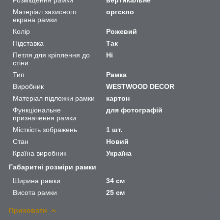
Матеріал захисного
оргскло
екрана рамки
Колір
Рожевий
Підставка
Так
Петля для кріплення до
Ні
стіни
Тип
Рамка
Виробник
WESTWOOD DECOR
Матеріал підложки рамки
картон
Функціональне
для фотографій
призначення рамки
Місткість зображень
1 шт.
Стан
Новий
Країна виробник
Україна
Габаритні розміри рамки
Ширина рамки
34 см
Висота рамки
25 см
Приховати