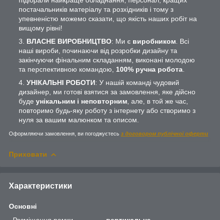
постачальників матеріалу та розхідників і тому з
упевненістю можемо сказати, що якість наших робіт на
вищому рівні!
ВЛАСНЕ ВИРОБНИЦТВО
: Ми є
виробником
. Всі
наші вироби, починаючи від розробки дизайну та
закінчуючи фінальним складанням, виконані молодою
та перспективною командою,
100% ручна робота
.
УНІКАЛЬНІ РОБОТИ
: У нашій команді чудовий
дизайнер, ми готові взятися за замовлення, яке дійсно
буде
унікальним і неповторним
, але, в той же час,
повторимо будь-яку роботу з інтернету або створимо з
нуля за вашим малюнком та описом.
Оформляючи замовлення, ви погоджуєтесь
з договором публічної оферти
Приховати
Характеристики
Основні
Розміщення рамки
вертикальне