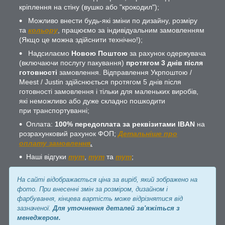
кріплення на стіну (вушко або "крокодил");
Можливо внести будь-які зміни по дизайну, розміру
та
кольору
, працюємо за індивідуальним замовленням
(Якщо це можна здійснити технічно!);
Надсилаємо
Новою Поштою
за рахунок одержувача
(включаючи послугу пакування)
протягом 3 днів після
готовності
замовлення. Відправлення Укрпоштою /
Meest / Justin здійснюється протягом 5 днів після
готовності замовлення і тільки для маленьких виробів,
які неможливо або дуже складно пошкодити
при транспортуванні;
Оплата:
100% передоплата за реквізитами IBAN
на
розрахунковий рахунок ФОП;
Детальніше про
оплату замовлення
.
Наші відгуки
тут
,
тут
та
тут
;
На сайті відображається ціна за виріб, який зображено на
фото. При внесенні змін за розміром, дизайном і
фарбування, кінцева вартість може відрізнятися від
зазначеної.
Для уточнення деталей зв'яжіться з
менеджером.