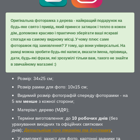
Оригінальна фоторамка з дерева - найкращий подарунок на
будь-яке свято і привід, який принесе затишок і тепло в кожен
дім, допоможе красиво і практично зберігати ваші яскраві
спогади на самому видному місці. У чому плюс саме
фоторамок під замовлення? У тому, що вони універсальні. На
рамці можна зробити будь-які написи, вказати імена, прізвища,
дати, будь-які фрази, які зрозумілі тільки вам, такого не знайти
в звичайному магазині :)
Розмір: 34х25 см;
Розмір рамки для фото: 10х15 см;
Видимий розмір фотографій спереду фоторамки - на
5 мм
менше
з кожної сторони;
Матеріал: дерево (МДФ);
Терміни виготовлення: до
10 робочих днів
(без
урахування вихідних та офіційних святкових
днів);
Детальніше про терміни та доставку
.
У комплекті: захист для фото, картонні задники та