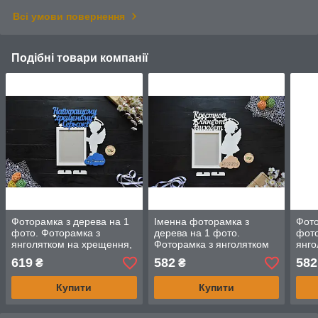
Всі умови повернення
Подібні товари компанії
Фоторамка з дерева на 1
Іменна фоторамка з
Фото
фото. Фоторамка з
дерева на 1 фото.
фото
янголятком на хрещення,
Фоторамка з янголятком
янго
на хрестини. Хрещеному,
на хрещення, на
на х
619
582
582
₴
₴
хрещеній. Янгол
хрестини. хрещеній.
хрещ
Янголятко
Купити
Купити