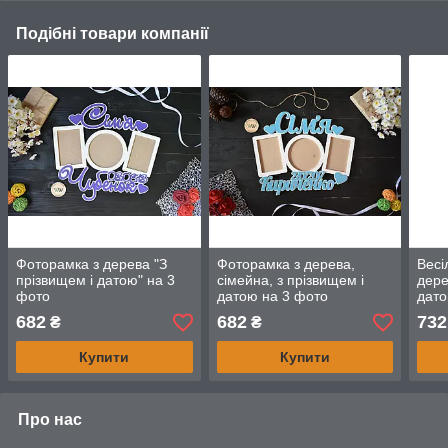
Подібні товари компанії
Фоторамка з дерева "З
Фоторамка з дерева,
Весі
прізвищем і датою" на 3
сімейна, з прізвищем і
дере
фото
датою на 3 фото
дато
фото
682
682
732
₴
₴
под
Купити
Купити
Про нас