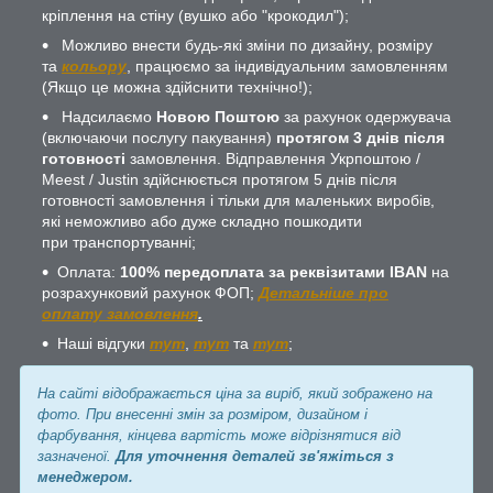
кріплення на стіну (вушко або "крокодил");
Можливо внести будь-які зміни по дизайну, розміру
та
кольору
, працюємо за індивідуальним замовленням
(Якщо це можна здійснити технічно!);
Надсилаємо
Новою Поштою
за рахунок одержувача
(включаючи послугу пакування)
протягом 3 днів після
готовності
замовлення. Відправлення Укрпоштою /
Meest / Justin здійснюється протягом 5 днів після
готовності замовлення і тільки для маленьких виробів,
які неможливо або дуже складно пошкодити
при транспортуванні;
Оплата:
100% передоплата за реквізитами IBAN
на
розрахунковий рахунок ФОП;
Детальніше про
оплату замовлення
.
Наші відгуки
тут
,
тут
та
тут
;
На сайті відображається ціна за виріб, який зображено на
фото. При внесенні змін за розміром, дизайном і
фарбування, кінцева вартість може відрізнятися від
зазначеної.
Для уточнення деталей зв'яжіться з
менеджером.