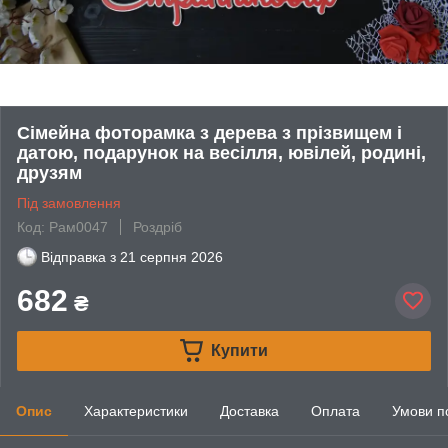
Сімейна фоторамка з дерева з прізвищем і
датою, подарунок на весілля, ювілей, родині,
друзям
Під замовлення
Код: Рам0047
Роздріб
Відправка з
21 серпня 2026
682
₴
Купити
Опис
Характеристики
Доставка
Оплата
Умови п