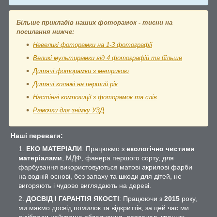
Більше прикладів наших фоторамок - тисни на
посилання нижче:
Невеликі фоторамки на 1-3 фотографії
Великі мультирамки від 4 фотографій та більше
Дитячі фоторамки з метрикою
Дитячі колажі на перший рік
Настінні композиції з фоторамок та слів
Рамочки для знімку УЗД
Наші переваги:
ЕКО МАТЕРІАЛИ
: Працюємо з
екологічно чистими
матеріалами
, МДФ, фанера першого сорту, для
фарбування використовуються матові акрилові фарби
на водній основі, без запаху та шкоди для дітей, не
вигоряють і чудово виглядають на дереві.
ДОСВІД І ГАРАНТІЯ ЯКОСТІ
: Працюючи з
2015
року,
ми маємо досвід помилок та відкриттів, за цей час ми
підібрали найкраще обладнання, персонал, кращих