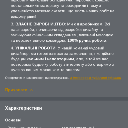
постачальників матеріалу та розхідників і тому з
упевненістю можемо сказати, що якість наших робіт на
вищому рівні!
ВЛАСНЕ ВИРОБНИЦТВО
: Ми є
виробником
. Всі
наші вироби, починаючи від розробки дизайну та
закінчуючи фінальним складанням, виконані молодою
та перспективною командою,
100% ручна робота
.
УНІКАЛЬНІ РОБОТИ
: У нашій команді чудовий
дизайнер, ми готові взятися за замовлення, яке дійсно
буде
унікальним і неповторним
, але, в той же час,
повторимо будь-яку роботу з інтернету або створимо з
нуля за вашим малюнком та описом.
Оформляючи замовлення, ви погоджуєтесь
з договором публічної оферти
Приховати
Характеристики
Основні
Розміщення рамки
горизонтальне і