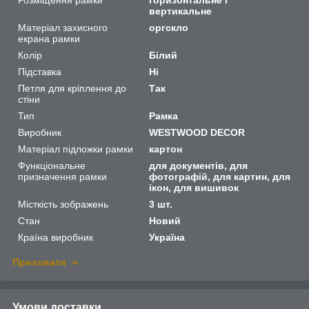
вертикальне
Матеріал захисного
оргскло
екрана рамки
Колір
Білий
Підставка
Ні
Петля для кріплення до
Так
стіни
Тип
Рамка
Виробник
WESTWOOD DECOR
Матеріал підложки рамки
картон
Функціональне
для документів, для
призначення рамки
фотографій, для картин, для
ікон, для вишивок
Місткість зображень
3 шт.
Стан
Новий
Країна виробник
Україна
Приховати
Умови доставки