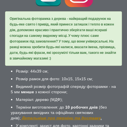
Оригінальна фоторамка з дерева - найкращий подарунок на
будь-яке свято і привід, який принесе затишок і тепло в кожен
дім, допоможе красиво і практично зберігати ваші яскраві
спогади на самому видному місці. У чому плюс саме
фоторамок під замовлення? У тому, що вони універсальні. На
рамці можна зробити будь-які написи, вказати імена, прізвища,
дати, будь-які фрази, які зрозумілі тільки вам, такого не знайти
в звичайному магазині :)
Розмір: 44х39 см;
Розмір рамок для фото: 10х15, 15х15 см;
Видимий розмір фотографій спереду фоторамки - на
5 мм
менше
з кожної сторони;
Матеріал: дерево (МДФ);
Терміни виготовлення: до
10 робочих днів
(без
урахування вихідних та офіційних святкових
днів);
Детальніше про терміни та доставку
.
У комплекті: захист для фото, картонні задники та