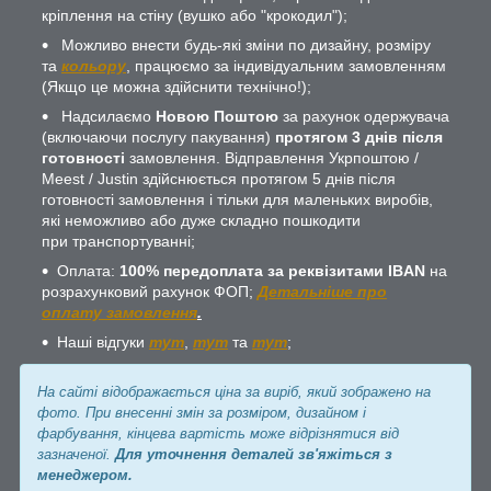
кріплення на стіну (вушко або "крокодил");
Можливо внести будь-які зміни по дизайну, розміру
та
кольору
, працюємо за індивідуальним замовленням
(Якщо це можна здійснити технічно!);
Надсилаємо
Новою Поштою
за рахунок одержувача
(включаючи послугу пакування)
протягом 3 днів після
готовності
замовлення. Відправлення Укрпоштою /
Meest / Justin здійснюється протягом 5 днів після
готовності замовлення і тільки для маленьких виробів,
які неможливо або дуже складно пошкодити
при транспортуванні;
Оплата:
100% передоплата за реквізитами IBAN
на
розрахунковий рахунок ФОП;
Детальніше про
оплату замовлення
.
Наші відгуки
тут
,
тут
та
тут
;
На сайті відображається ціна за виріб, який зображено на
фото. При внесенні змін за розміром, дизайном і
фарбування, кінцева вартість може відрізнятися від
зазначеної.
Для уточнення деталей зв'яжіться з
менеджером.