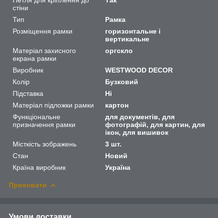
стіни
Тип
Рамка
Розміщення рамки
горизонтальне і
вертикальне
Матеріал захисного
оргскло
екрана рамки
Виробник
WESTWOOD DECOR
Колір
Бузковий
Підставка
Ні
Матеріал підложки рамки
картон
Функціональне
для документів, для
призначення рамки
фотографій, для картин, для
ікон, для вишивок
Місткість зображень
3 шт.
Стан
Новий
Країна виробник
Україна
Приховати
Умови доставки