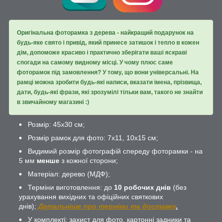
Оригінальна фоторамка з дерева - найкращий подарунок на
будь-яке свято і привід, який принесе затишок і тепло в кожен
дім, допоможе красиво і практично зберігати ваші яскраві
спогади на самому видному місці. У чому плюс саме
фоторамок під замовлення? У тому, що вони універсальні. На
рамці можна зробити будь-які написи, вказати імена, прізвища,
дати, будь-які фрази, які зрозумілі тільки вам, такого не знайти
в звичайному магазині :)
Розмір: 45х30 см;
Розмір рамок для фото: 7х11, 10х15 см;
Видимий розмір фотографій спереду фоторамки - на
5 мм
менше
з кожної сторони;
Матеріал: дерево (МДФ);
Терміни виготовлення: до
10 робочих днів
(без
урахування вихідних та офіційних святкових
днів);
Детальніше про терміни та доставку
.
У комплекті: захист для фото, картонні задники та