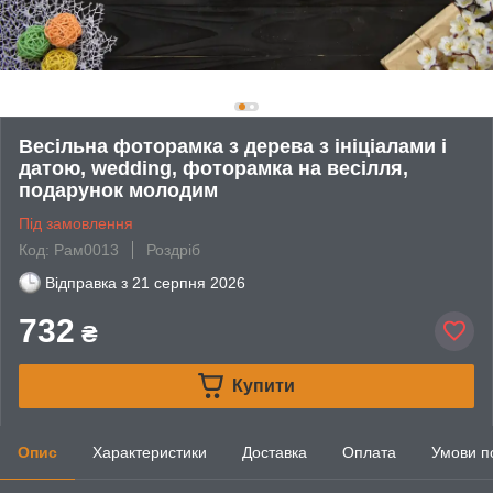
Весільна фоторамка з дерева з ініціалами і
датою, wedding, фоторамка на весілля,
подарунок молодим
Під замовлення
Код: Рам0013
Роздріб
Відправка з
21 серпня 2026
732
₴
Купити
Опис
Характеристики
Доставка
Оплата
Умови п