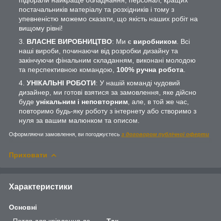
постачальників матеріалу та розхідників і тому з
упевненістю можемо сказати, що якість наших робіт на
вищому рівні!
ВЛАСНЕ ВИРОБНИЦТВО
: Ми є
виробником
. Всі
наші вироби, починаючи від розробки дизайну та
закінчуючи фінальним складанням, виконані молодою
та перспективною командою,
100% ручна робота
.
УНІКАЛЬНІ РОБОТИ
: У нашій команді чудовий
дизайнер, ми готові взятися за замовлення, яке дійсно
буде
унікальним і неповторним
, але, в той же час,
повторимо будь-яку роботу з інтернету або створимо з
нуля за вашим малюнком та описом.
Оформляючи замовлення, ви погоджуєтесь
з договором публічної оферти
Приховати
Характеристики
Основні
Петля для кріплення до
Так