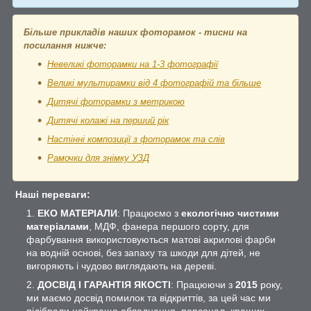
Більше прикладів наших фоторамок - тисни на
посилання нижче:
Невеликі фоторамки на 1-3 фотографії
Великі мультирамки від 4 фотографій та більше
Дитячі фоторамки з метрикою
Дитячі колажі на перший рік
Настінні композиції з фоторамок та слів
Рамочки для знімку УЗД
Наші переваги:
ЕКО МАТЕРІАЛИ
: Працюємо з
екологічно чистими
матеріалами
, МДФ, фанера першого сорту, для
фарбування використовуються матові акрилові фарби
на водній основі, без запаху та шкоди для дітей, не
вигоряють і чудово виглядають на дереві.
ДОСВІД І ГАРАНТІЯ ЯКОСТІ
: Працюючи з
2015
року,
ми маємо досвід помилок та відкриттів, за цей час ми
підібрали найкраще обладнання, персонал, кращих