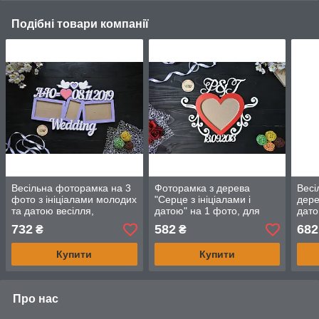
Подібні товари компанії
Весільна фоторамка на 3
Фоторамка з дерева
Весі
фото з ініціалами молодих
"Серце з ініціалами і
дере
та датою весілля,
датою" на 1 фото, для
дато
подарунок молодятам
фото закоханих, на
із с
732
582
682
₴
₴
річницю, молодій парі
Купити
Купити
Про нас