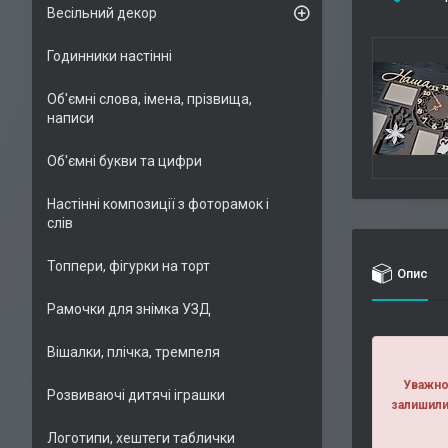
Весільний декор
Годинники настінні
Об'ємні слова, імена, прізвища,
написи
Об'ємні букви та цифри
Настінні композиції з фоторамок і
слів
Топпери, фігурки на торт
Опис
Рамочки для знімка УЗД
Вішалки, плічка, тремпеля
Уважно 
Розвиваючі дитячі іграшки
залишили
Логотипи, хештеги таблички