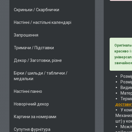
Скриньки / Скарбнички
Настінні / настільні календарі
Запрошення
Оригіналь
Тримачи / Підставки
красиво і
універсал
Декор / Заготовки, різне
звичайном
Бірки / шильди / таблички /
Розмір
медальки
Розмі
Видим
Настінні панно
Матер
Термі
Новорічний декор
доставк
У комп
Механиз
Картини за номерами
шт) у ко
Можли
Супутня фурнітура