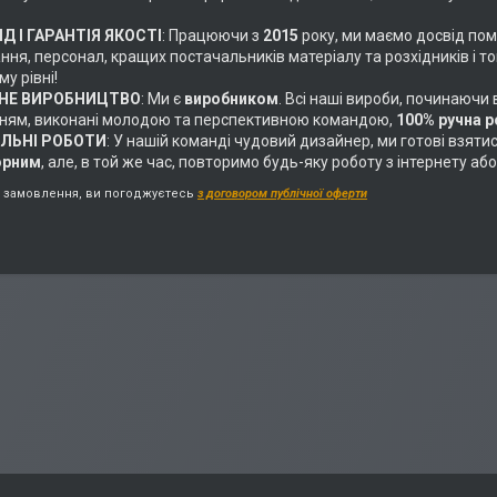
Д І ГАРАНТІЯ ЯКОСТІ
: Працюючи з
2015
року, ми маємо досвід пом
ня, персонал, кращих постачальників матеріалу та розхідників і т
у рівні!
НЕ ВИРОБНИЦТВО
: Ми є
виробником
. Всі наші вироби, починаючи
ням, виконані молодою та перспективною командою,
100% ручна 
АЛЬНІ РОБОТИ
: У нашій команді чудовий дизайнер, ми готові взяти
орним
, але, в той же час, повторимо будь-яку роботу з інтернету 
замовлення, ви погоджуєтесь
з договором публічної оферти