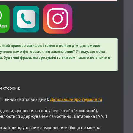
д, який принесе затишок і тепло в кожен дім, допоможе
ому плюс саме фоторамок під замовлення? У тому, що вони
, будь-які фрази, які зрозумілі тільки вам, такого не знайти в
ї сторони;
фіційних святкових днів);
Детальніше про терміни та
адники, кріплення на стіну (вушко або "крокодил");
овлюється одержувачем самостійно . Батарейка (АА, 1
о за індивідуальним замовленням (Якщо це можна