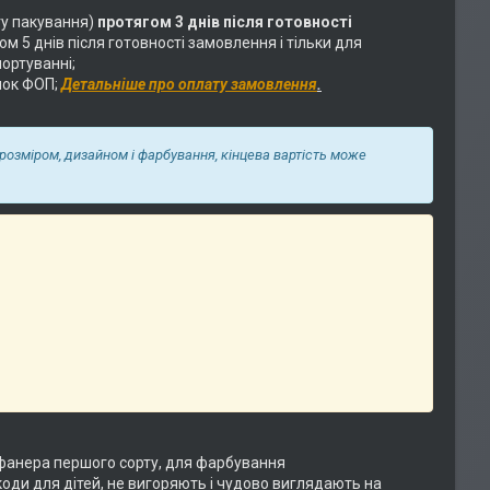
у пакування)
протягом 3 днів після готовності
 5 днів після готовності замовлення і тільки для
ортуванні;
нок ФОП;
Детальніше про оплату замовлення
.
 розміром, дизайном і фарбування, кінцева вартість може
фанера першого сорту, для фарбування
коди для дітей, не вигоряють і чудово виглядають на