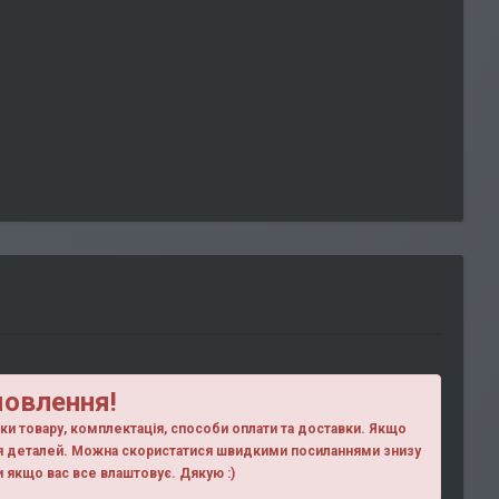
мовлення!
ики товару, комплектація, способи оплати та доставки. Якщо
ня деталей. Можна скористатися швидкими посиланнями знизу
ки якщо вас все влаштовує. Дякую :)