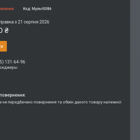
овлення
Код:
Мульт0086
правка з 21 серпня 2026
0 ₴
ти
5) 131-64-96
сседжеры