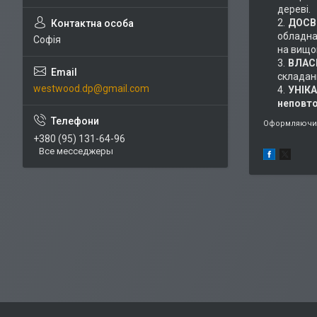
дереві.
ДОСВІ
обладнан
Софія
на вищом
ВЛАС
складан
westwood.dp@gmail.com
УНІК
неповт
Оформляючи 
+380 (95) 131-64-96
Все месседжеры