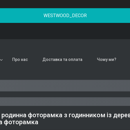
WESTWOOD_DECOR
Про нас
Доставка та оплата
Чому ми?
 родинна фоторамка з годинником із дерева
а фоторамка