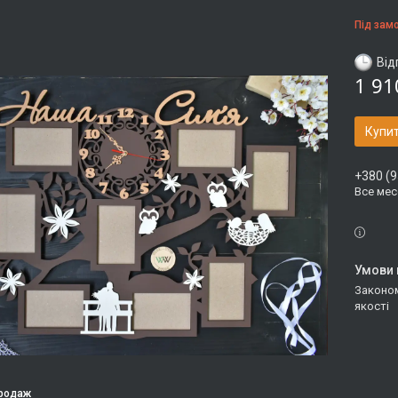
Під зам
Від
1 91
Купи
+380 (9
Все ме
Законом не передбачено повернення та обмін даного товару належної
якості
продаж