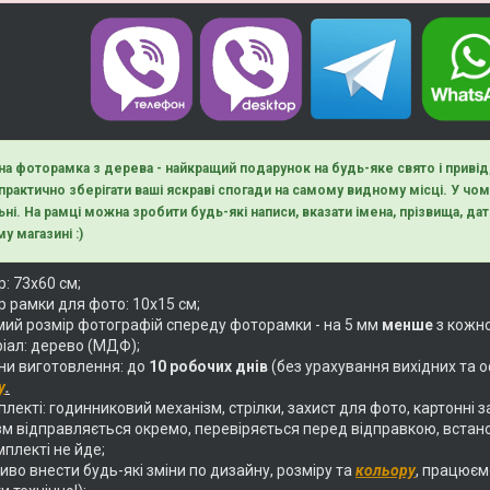
на фоторамка з дерева - найкращий подарунок на будь-яке свято і приві
 практично зберігати ваші яскраві спогади на самому видному місці. У ч
ьні. На рамці можна зробити будь-які написи, вказати імена, прізвища, дати
у магазині :)
: 73х60 см;
р рамки для фото: 10х15 см;
ий розмір фотографій спереду фоторамки - на 5 мм
менше
з кожно
іал: дерево (МДФ);
ни виготовлення: до
10 робочих днів
(без урахування вихідних та о
у
.
лекті: годинниковий механізм, стрілки, захист для фото, картонні з
м відправляється окремо, перевіряється перед відправкою, встан
мплекті не йде;
во внести будь-які зміни по дизайну, розміру та
кольору
, працюєм