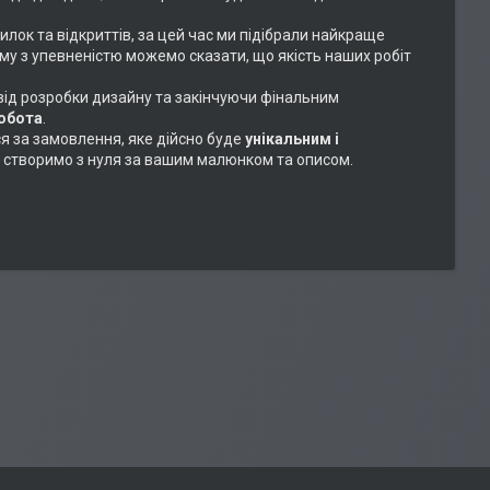
илок та відкриттів, за цей час ми підібрали найкраще
ому з упевненістю можемо сказати, що якість наших робіт
 від розробки дизайну та закінчуючи фінальним
робота
.
ся за замовлення, яке дійсно буде
унікальним і
або створимо з нуля за вашим малюнком та описом.