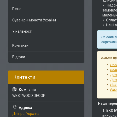
здійснит
Надс
Різне
замовлен
маленьк
Сувенірні монети Украіни
Оплат
Наші 
У наявності
На сайті 
відрізнят
Контакти
Відгуки
Більше пр
Неве
Вели
Дит
Дитя
Наст
Рам
WESTWOOD DECOR
Наші пере
ЕКО 
Дніпро, Україна
використ