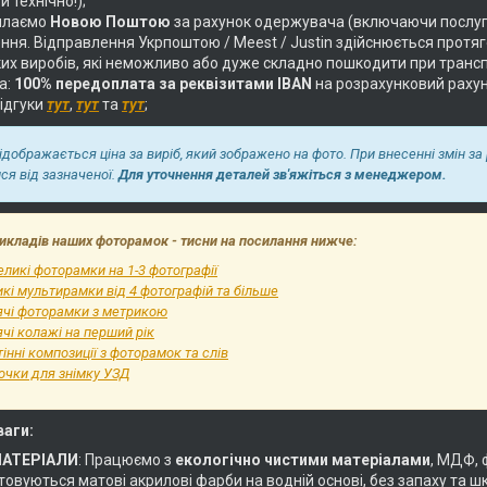
и технічно!);
илаємо
Новою Поштою
за рахунок одержувача (включаючи послуг
ня. Відправлення Укрпоштою / Meest / Justin здійснюється протягом
их виробів, які неможливо або дуже складно пошкодити при трансп
а:
100% передоплата за реквізитами IBAN
на розрахунковий раху
відгуки
тут
,
тут
та
тут
;
відображається ціна за виріб, який зображено на фото. При внесенні змін за
ися від зазначеної.
Для уточнення деталей зв'яжіться з менеджером.
икладів наших фоторамок - тисни на посилання нижче:
ликі фоторамки на 1-3 фотографії
кі мультирамки від 4 фотографій та більше
ячі фоторамки з метрикою
чі колажі на перший рік
інні композиції з фоторамок та слів
очки для знімку УЗД
ваги:
МАТЕРІАЛИ
: Працюємо з
екологічно чистими матеріалами
, МДФ, 
овуються матові акрилові фарби на водній основі, без запаху та ш