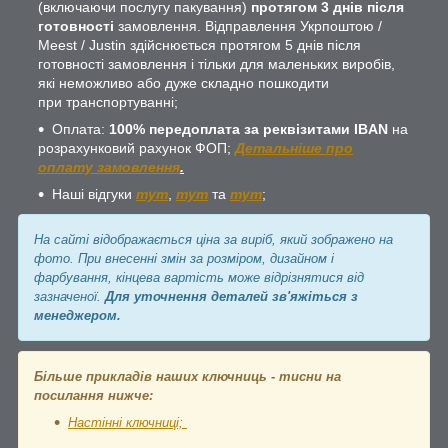
(включаючи послугу пакування)
протягом 3 днів після
готовності
замовлення. Відправлення Укрпоштою /
Meest / Justin здійснюється протягом 5 днів після
готовності замовлення і тільки для маленьких виробів,
які неможливо або дуже складно пошкодити
при транспортуванні;
Оплата:
100% передоплата за реквізитами IBAN
на
розрахунковий рахунок ФОП;
Детальніше про
оплату замовлення
.
Наші відгуки
тут
,
тут
та
тут
;
На сайті відображається ціна за виріб, який зображено на
фото. При внесенні змін за розміром, дизайном і
фарбування, кінцева вартість може відрізнятися від
зазначеної.
Для уточнення деталей зв'яжіться з
менеджером.
Більше прикладів наших ключниць - тисни на
посилання нижче:
Настінні ключниці;