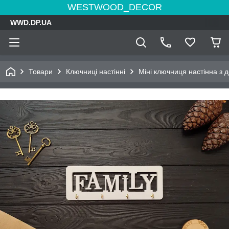
WESTWOOD_DECOR
WWD.DP.UA
Товари
Ключниці настінні
Міні ключниця настінна з д