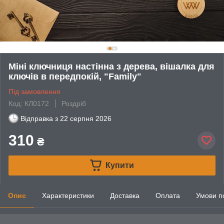
Міні ключниця настінна з дерева, вішалка для
ключів в передпокій, "Family"
Під замовлення
Код: КЛ0172
Роздріб
Відправка з
22 серпня 2026
310
₴
Купити
Опис
Характеристики
Доставка
Оплата
Умови п