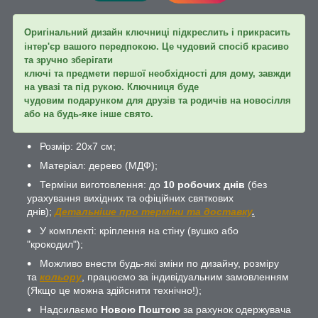
Оригінальний дизайн ключниці підкреслить і прикрасить
інтер'єр вашого передпокою. Це чудовий спосіб красиво
та зручно зберігати
ключі та предмети першої необхідності для дому, завжди
на увазі та під рукою. Ключниця буде
чудовим подарунком для друзів та родичів на новосілля
або на будь-яке інше свято.
Розмір: 20х7 см;
Матеріал: дерево (МДФ);
Терміни виготовлення: до
10 робочих днів
(без
урахування вихідних та офіційних святкових
днів);
Детальніше про терміни та доставку
.
У комплекті: кріплення на стіну (вушко або
"крокодил");
Можливо внести будь-які зміни по дизайну, розміру
та
кольору
, працюємо за індивідуальним замовленням
(Якщо це можна здійснити технічно!);
Надсилаємо
Новою Поштою
за рахунок одержувача