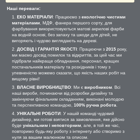
Наші переваги:
ЕКО МАТЕРІАЛИ
: Працюємо з
екологічно чистими
матеріалами
, МДФ, фанера першого сорту, для
фарбування використовуються матові акрилові фарби
на водній основі, без запаху та шкоди для дітей, не
вигоряють і чудово виглядають на дереві.
ДОСВІД І ГАРАНТІЯ ЯКОСТІ
: Працюючи з
2015
року,
ми маємо досвід помилок та відкриттів, за цей час ми
підібрали найкраще обладнання, персонал, кращих
постачальників матеріалу та розхідників і тому з
упевненістю можемо сказати, що якість наших робіт на
вищому рівні!
ВЛАСНЕ ВИРОБНИЦТВО
: Ми є
виробником
. Всі
наші вироби, починаючи від розробки дизайну та
закінчуючи фінальним складанням, виконані молодою
та перспективною командою,
100% ручна робота
.
УНІКАЛЬНІ РОБОТИ
: У нашій команді чудовий
дизайнер, ми готові взятися за замовлення, яке дійсно
буде
унікальним і неповторним
, але, в той же час,
повторимо будь-яку роботу з інтернету або створимо з
нуля за вашим малюнком та описом.