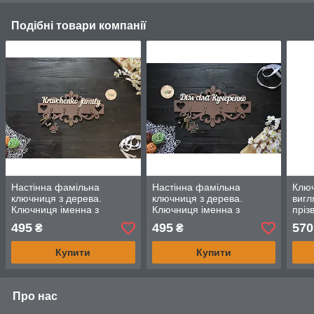
Подібні товари компанії
Настінна фамільна
Настінна фамільна
Ключ
ключниця з дерева.
ключниця з дерева.
вигл
Ключниця іменна з
Ключниця іменна з
пріз
візерунками і вензелями.
візерунками і вензелями.
ключ
495
495
570
₴
₴
Вішалка для ключів
Вішалка для ключів.
пере
Будинок
дому
Купити
Купити
Про нас