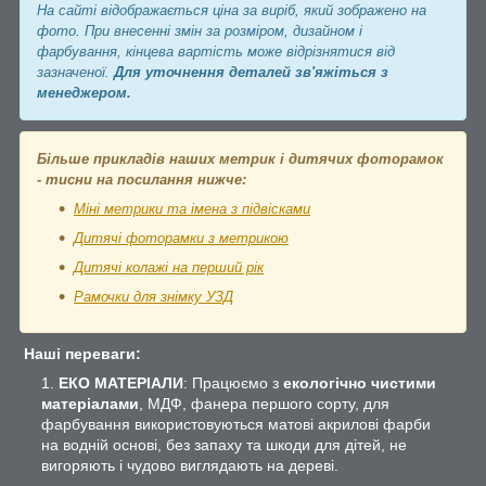
На сайті відображається ціна за виріб, який зображено на
фото. При внесенні змін за розміром, дизайном і
фарбування, кінцева вартість може відрізнятися від
зазначеної.
Для уточнення деталей зв'яжіться з
менеджером.
Більше прикладів наших метрик і дитячих фоторамок
- тисни на посилання нижче:
Міні метрики та імена з підвісками
Дитячі фоторамки з метрикою
Дитячі колажі на перший рік
Рамочки для знімку УЗД
Наші переваги:
ЕКО МАТЕРІАЛИ
: Працюємо з
екологічно чистими
матеріалами
, МДФ, фанера першого сорту, для
фарбування використовуються матові акрилові фарби
на водній основі, без запаху та шкоди для дітей, не
вигоряють і чудово виглядають на дереві.