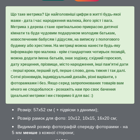
Що таке метрика? Це найголовніші цифри в житті будь-якої
мами - дата і час народження малюка, його зріст і вага.
Метрика з дерева стане оригінальною прикрасою дитячої
кімнати та буде чудовим подарунком молодим батькам,
новоспеченим бабусям і дідусям, на виписку з пологового
будинку або хрестини. На метриці можна нанести будь-яку
інформацію про малюка - крім стандартних чотирьох позицій,
можна додати імена батьків, знак зодіаку, східний гороскоп,
дату хрещення, прізвище, місто народження, інші пам'ятні дати
- перші кроки, перший зуб, перше слово, день тижня і так далі.
Сотні різновидів, індивідуальний дизайн, різні варіанти, з
фоторамками і без. Якщо серед запропонованих товарів вам
нічого не сподобалося - розкажіть нам про своє бачення
ідеальної метрики і ми створимо її для вас :)
Розмір: 57х52 см ( + підвіски з даними);
Розмір рамок для фото: 10х12, 10х15, 16х20 см;
Видимий розмір фотографій спереду фоторамки - на
5 мм
менше
з кожної сторони;