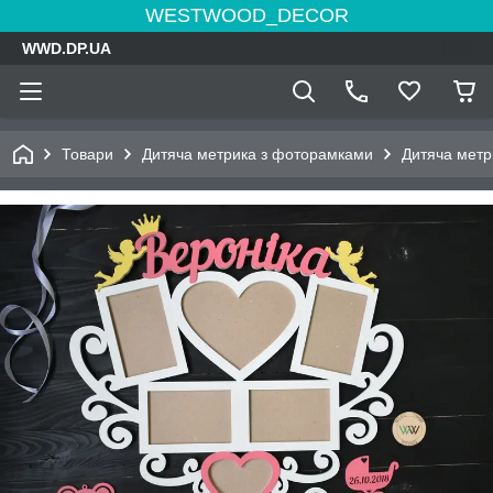
WESTWOOD_DECOR
WWD.DP.UA
Товари
Дитяча метрика з фоторамками
Дитяча метр