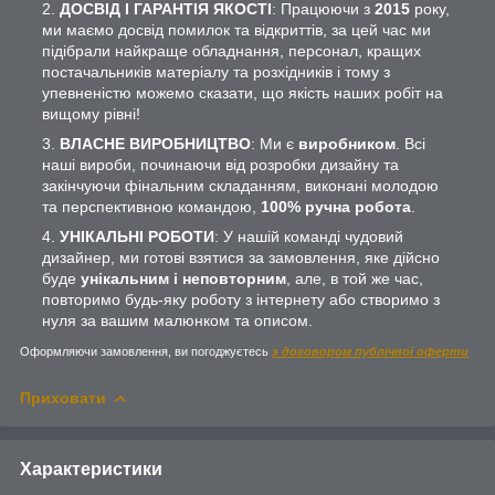
ДОСВІД І ГАРАНТІЯ ЯКОСТІ
: Працюючи з
2015
року,
ми маємо досвід помилок та відкриттів, за цей час ми
підібрали найкраще обладнання, персонал, кращих
постачальників матеріалу та розхідників і тому з
упевненістю можемо сказати, що якість наших робіт на
вищому рівні!
ВЛАСНЕ ВИРОБНИЦТВО
: Ми є
виробником
. Всі
наші вироби, починаючи від розробки дизайну та
закінчуючи фінальним складанням, виконані молодою
та перспективною командою,
100% ручна робота
.
УНІКАЛЬНІ РОБОТИ
: У нашій команді чудовий
дизайнер, ми готові взятися за замовлення, яке дійсно
буде
унікальним і неповторним
, але, в той же час,
повторимо будь-яку роботу з інтернету або створимо з
нуля за вашим малюнком та описом.
Оформляючи замовлення, ви погоджуєтесь
з договором публічної оферти
Приховати
Характеристики