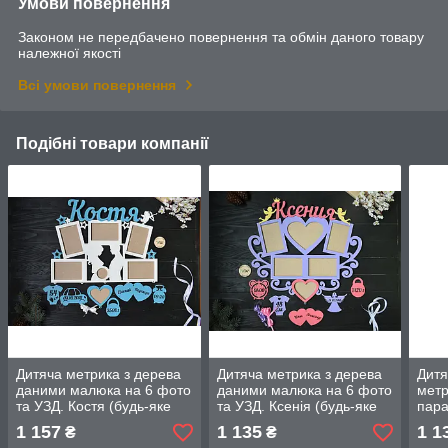
Умови повернення
Законом не передбачено повернення та обмін даного товару
належної якості
Всі умови повернення
Подібні товари компанії
Дитяча метрика з дерева
Дитяча метрика з дерева
Дит
даними малюка на 6 фото
даними малюка на 6 фото
метр
та УЗД. Костя (будь-яке
та УЗД. Ксенія (будь-яке
пара
ім'я)
ім'я)
дитя
1 157
1 135
1 1
₴
₴
фото