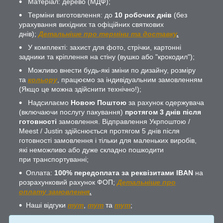
Матеріал: дерево (МДФ);
Терміни виготовлення: до
10 робочих днів
(без
урахування вихідних та офіційних святкових
днів);
Детальніше про терміни та доставку
.
У комплекті: захист для фото, стрічки, картонні
задники та кріплення на стіну (вушко або "крокодил");
Можливо внести будь-які зміни по дизайну, розміру
та
кольору
, працюємо за індивідуальним замовленням
(Якщо це можна здійснити технічно!);
Надсилаємо
Новою Поштою
за рахунок одержувача
(включаючи послугу пакування)
протягом 3 днів після
готовності
замовлення. Відправлення Укрпоштою /
Meest / Justin здійснюється протягом 5 днів після
готовності замовлення і тільки для маленьких виробів,
які неможливо або дуже складно пошкодити
при транспортуванні;
Оплата:
100% передоплата за реквізитами IBAN
на
розрахунковий рахунок ФОП;
Детальніше про
оплату замовлення
.
Наші відгуки
тут
,
тут
та
тут
;