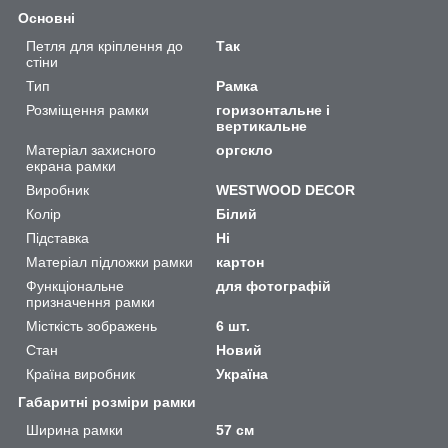
Основні
Петля для кріплення до
Так
стіни
Тип
Рамка
Розміщення рамки
горизонтальне і
вертикальне
Матеріал захисного
оргскло
екрана рамки
Виробник
WESTWOOD DECOR
Колір
Білий
Підставка
Ні
Матеріал підложки рамки
картон
Функціональне
для фотографій
призначення рамки
Місткість зображень
6 шт.
Стан
Новий
Країна виробник
Україна
Габаритні розміри рамки
Ширина рамки
57 см