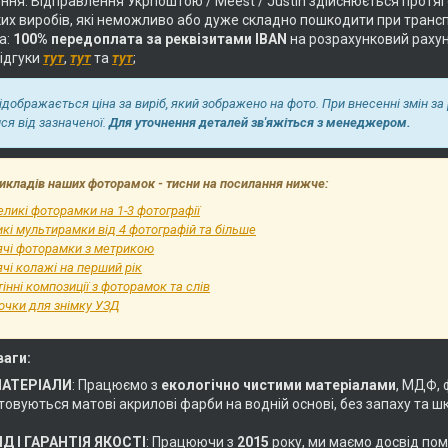
ня. Відправлення Укрпоштою / Meest / Justin здійснюється протягом
их виробів, які неможливо або дуже складно пошкодити при трансп
а:
100% передоплата за реквізитами IBAN
на розрахунковий раху
відгуки
тут
,
тут
та
тут
;
відображається ціна за виріб, який зображено на фото. При внесенні змін за
ися від зазначеної.
Для уточнення деталей зв'яжіться з менеджером.
икладів наших фоторамок - тисни на посилання нижче:
ликі фоторамки на 1-3 фотографії
кі мультирамки від 4 фотографій та більше
ячі фоторамки з метрикою
чі колажі на перший рік
інні композиції з фоторамок та слів
очки для знімку УЗД
ваги:
МАТЕРІАЛИ
: Працюємо з
екологічно чистими матеріалами
, МДФ, 
овуються матові акрилові фарби на водній основі, без запаху та ш
Д І ГАРАНТІЯ ЯКОСТІ
: Працюючи з
2015
року, ми маємо досвід пом