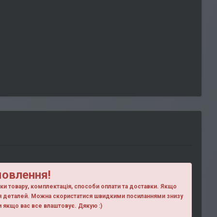
мовлення!
ики товару, комплектація, способи оплати та доставки. Якщо
ня деталей. Можна скористатися швидкими посиланнями знизу
ки якщо вас все влаштовує. Дякую :)