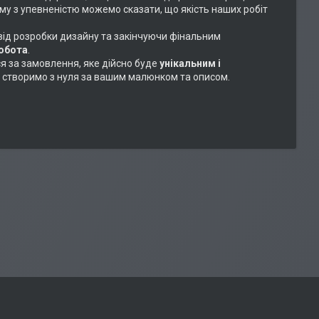
ому з упевненістю можемо сказати, що якість наших робіт
 від розробки дизайну та закінчуючи фінальним
робота
.
ся за замовлення, яке дійсно буде
унікальним і
або створимо з нуля за вашим малюнком та описом.