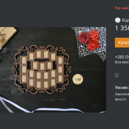
Під зам
Від
1 35
Купи
+380 (9
Все ме
Законом не передбачено повернення та обмін даного товару належної
якості