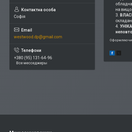
обладнан
на вищом
ВЛАС
Софія
складан
УНІК
неповт
westwood.dp@gmail.com
Оформляючи 
+380 (95) 131-64-96
Все месседжеры