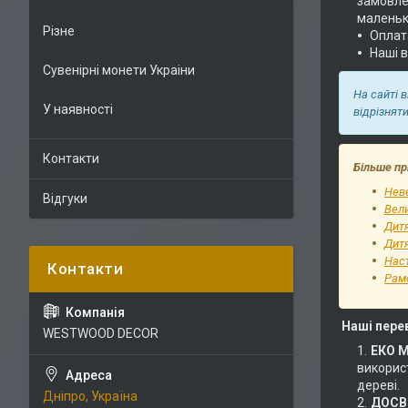
замовлен
маленьк
Різне
Оплат
Наші 
Сувенірні монети Украіни
На сайті 
У наявності
відрізнят
Контакти
Більше пр
Неве
Відгуки
Вели
Дит
Дитя
Наст
Рам
Наші пере
WESTWOOD DECOR
ЕКО 
використ
дереві.
Дніпро, Україна
ДОСВІ