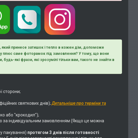
д, який принесе затишок і тепло в кожен дім, допоможе
ому плюс саме фоторамок під замовлення? У тому, що вони
, будь-які фрази, які зрозумілі тільки вам, такого не знайти в
ї сторони;
фіційних святкових днів);
Детальніше про терміни та
ко або "крокодил");
о за індивідуальним замовленням (Якщо це можна
у пакування)
протягом 3 днів після готовності