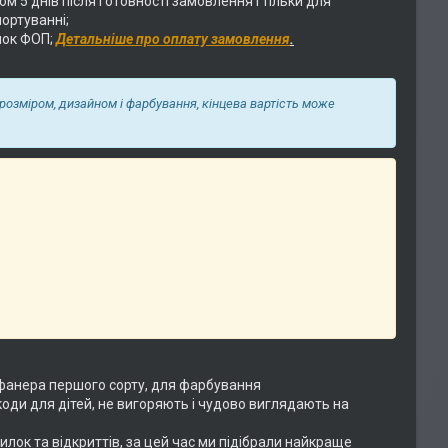
 5 днів після готовності замовлення і тільки для
ортуванні;
нок ФОП;
Детальніше про оплату замовлення
.
 розміром, дизайном і фарбування, кінцева вартість може
фанера першого сорту, для фарбування
коди для дітей, не вигоряють і чудово виглядають на
илок та відкриттів, за цей час ми підібрали найкраще