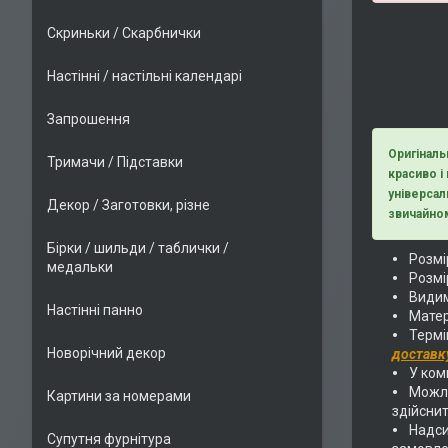
Скриньки / Скарбнички
Настінні / настільні календарі
Запрошення
Оригіналь
Тримачи / Підставки
красиво і
універсал
Декор / Заготовки, різне
звичайном
Бірки / шильди / таблички /
Розмір
медальки
Розмір
Видим
Настінні панно
Матер
Термі
Новорічний декор
доставк
У комп
Можли
Картини за номерами
здійснит
Надс
Супутня фурнітура