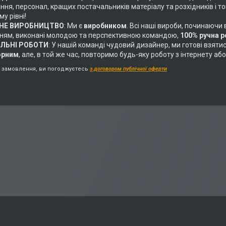
ня, персонал, кращих постачальників матеріалу та розхідників і т
у рівні!
НЕ ВИРОБНИЦТВО
: Ми є
виробником
. Всі наші вироби, починаючи
ням, виконані молодою та перспективною командою,
100% ручна 
АЛЬНІ РОБОТИ
: У нашій команді чудовий дизайнер, ми готові взяти
орним
, але, в той же час, повторимо будь-яку роботу з інтернету 
замовлення, ви погоджуєтесь
з договором публічної оферти