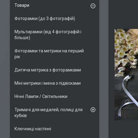
Товари
Фоторамки (до 3 фотографій)
Мультирамки (від 4 фотографій і
більше)
Фоторамки та метрики на перший
рік
Дитяча метрика з фоторамками
Міні метрики і імена з підвісками
Нічні Лампи / Світильники
Тримачі для медалей, полиці для
кубків
Ключниці настінні