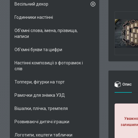
Весільний декор
Годинники настінні
Об'ємні слова, імена, прізвища,
написи
Об'ємні букви та цифри
Настінні композиції з фоторамок і
слів
Топпери, фігурки на торт
Опис
Рамочки для знімка УЗД
Вішалки, плічка, тремпеля
Уважно 
Розвиваючі дитячі іграшки
залишили
Логотипи, хештеги таблички