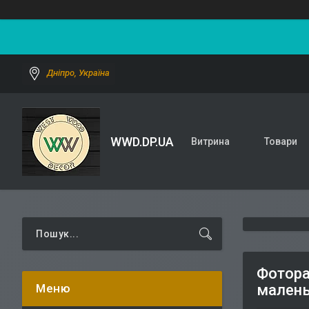
Дніпро, Україна
WWD.DP.UA
Витрина
Товари
Фотора
малень