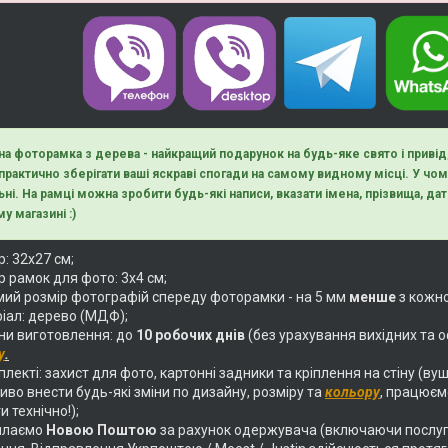
на фоторамка з дерева - найкращий подарунок на будь-яке свято і приві
 практично зберігати ваші яскраві спогади на самому видному місці. У ч
ьні. На рамці можна зробити будь-які написи, вказати імена, прізвища, дати
у магазині :)
: 32х27 см;
 рамок для фото: 3х4 см;
ий розмір фотографій спереду фоторамки - на 5 мм
менше
з кожно
іал: дерево (МДФ);
ни виготовлення: до
10 робочих днів
(без урахування вихідних та о
у
.
лекті: захист для фото, картонні задники та кріплення на стіну (вуш
во внести будь-які зміни по дизайну, розміру та
кольору
, працюєм
и технічно!);
илаємо
Новою Поштою
за рахунок одержувача (включаючи послуг