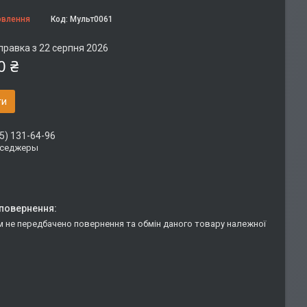
овлення
Код:
Мульт0061
правка з 22 серпня 2026
0 ₴
ти
5) 131-64-96
сседжеры