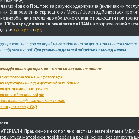
и технічно!);
илаємо
Новою Поштою
за рахунок одержувача (включаючи послуг
ня. Відправлення Укрпоштою / Meest / Justin здійснюється протягом
их виробів, які неможливо або дуже складно пошкодити при трансп
а:
100% передоплата за реквізитами IBAN
на розрахунковий раху
відгуки
тут
,
тут
та
тут
;
відображається ціна за виріб, який зображено на фото. При внесенні змін за
ися від зазначеної.
Для уточнення деталей зв'яжіться з менеджером.
икладів наших фоторамок - тисни на посилання нижче:
ликі фоторамки на 1-3 фотографії
кі мультирамки від 4 фотографій та більше
ячі фоторамки з метрикою
чі колажі на перший рік
інні композиції з фоторамок та слів
очки для знімку УЗД
ваги:
МАТЕРІАЛИ
: Працюємо з
екологічно чистими матеріалами
, МДФ, 
овуються матові акрилові фарби на водній основі, без запаху та ш