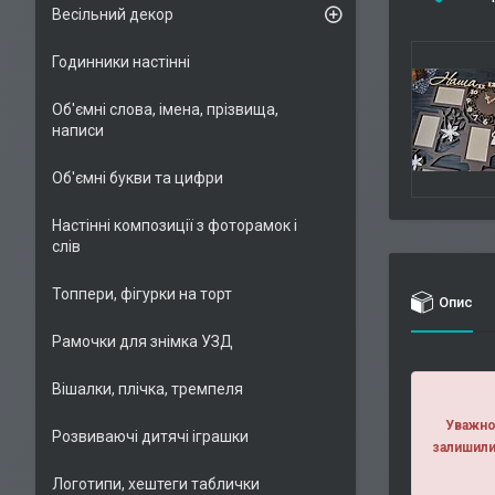
Весільний декор
Годинники настінні
Об'ємні слова, імена, прізвища,
написи
Об'ємні букви та цифри
Настінні композиції з фоторамок і
слів
Топпери, фігурки на торт
Опис
Рамочки для знімка УЗД
Вішалки, плічка, тремпеля
Уважно 
Розвиваючі дитячі іграшки
залишили
Логотипи, хештеги таблички