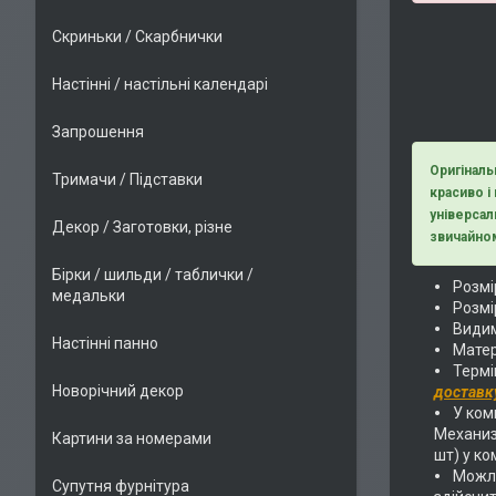
Скриньки / Скарбнички
Настінні / настільні календарі
Запрошення
Оригіналь
Тримачи / Підставки
красиво і
універсал
Декор / Заготовки, різне
звичайном
Бірки / шильди / таблички /
Розмір
медальки
Розмі
Видим
Настінні панно
Матер
Термі
Новорічний декор
доставк
У комп
Механиз
Картини за номерами
шт) у ко
Можли
Супутня фурнітура