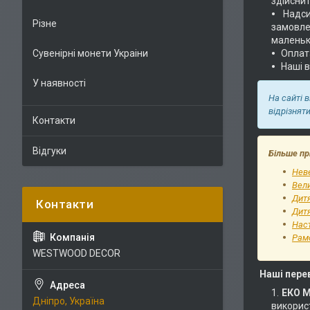
здійснит
Надс
Різне
замовлен
маленьк
Сувенірні монети Украіни
Оплат
Наші 
У наявності
На сайті 
відрізнят
Контакти
Відгуки
Більше пр
Неве
Вели
Дит
Дитя
Наст
Рам
WESTWOOD DECOR
Наші пере
ЕКО 
Дніпро, Україна
використ