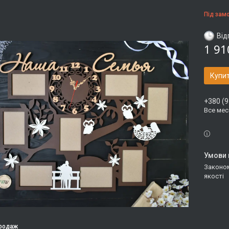
Під зам
Від
1 91
Купи
+380 (9
Все ме
Законом не передбачено повернення та обмін даного товару належної
якості
продаж