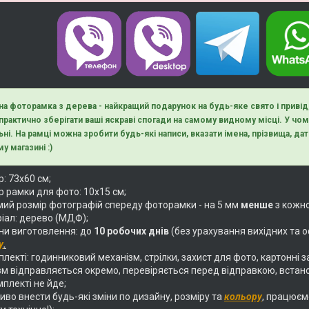
на фоторамка з дерева - найкращий подарунок на будь-яке свято і приві
 практично зберігати ваші яскраві спогади на самому видному місці. У ч
ьні. На рамці можна зробити будь-які написи, вказати імена, прізвища, дати
у магазині :)
: 73х60 см;
р рамки для фото: 10х15 см;
ий розмір фотографій спереду фоторамки - на 5 мм
менше
з кожно
іал: дерево (МДФ);
ни виготовлення: до
10 робочих днів
(без урахування вихідних та о
у
.
лекті: годинниковий механізм, стрілки, захист для фото, картонні з
м відправляється окремо, перевіряється перед відправкою, встан
мплекті не йде;
во внести будь-які зміни по дизайну, розміру та
кольору
, працюєм