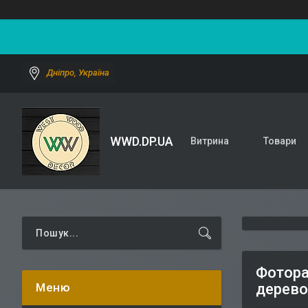
Дніпро, Україна
WWD.DP.UA
Витрина
Товари
Фотора
дерево 