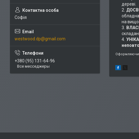
дереві.
ДОСВІ
обладнан
Софія
на вищом
ВЛАС
складан
westwood.dp@gmail.com
УНІК
неповт
Оформляючи 
+380 (95) 131-64-96
Все месседжеры