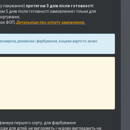
у пакування)
протягом 3 днів після готовності
 5 днів після готовності замовлення і тільки для
ортуванні;
нок ФОП;
Детальніше про оплату замовлення
.
 розміром, дизайном і фарбування, кінцева вартість може
фанера першого сорту, для фарбування
коди для дітей, не вигоряють і чудово виглядають на