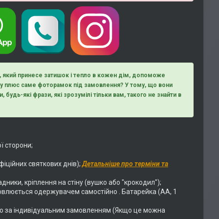
д, який принесе затишок і тепло в кожен дім, допоможе
ому плюс саме фоторамок під замовлення? У тому, що вони
, будь-які фрази, які зрозумілі тільки вам, такого не знайти в
ї сторони;
фіційних святкових днів);
Детальніше про терміни та
адники, кріплення на стіну (вушко або "крокодил");
овлюється одержувачем самостійно . Батарейка (АА, 1
о за індивідуальним замовленням (Якщо це можна