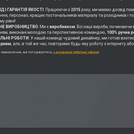
Д І ГАРАНТІЯ ЯКОСТІ
: Працюючи з
2015
року, ми маємо досвід пом
ня, персонал, кращих постачальників матеріалу та розхідників і т
у рівні!
НЕ ВИРОБНИЦТВО
: Ми є
виробником
. Всі наші вироби, починаючи
ням, виконані молодою та перспективною командою,
100% ручна 
АЛЬНІ РОБОТИ
: У нашій команді чудовий дизайнер, ми готові взяти
орним
, але, в той же час, повторимо будь-яку роботу з інтернету 
замовлення, ви погоджуєтесь
з договором публічної оферти