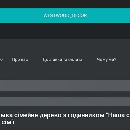
WESTWOOD_DECOR
Про нас
Доставка та оплата
Чому ми?
мка сімейне дерево з годинником "Наша сім
сім'ї