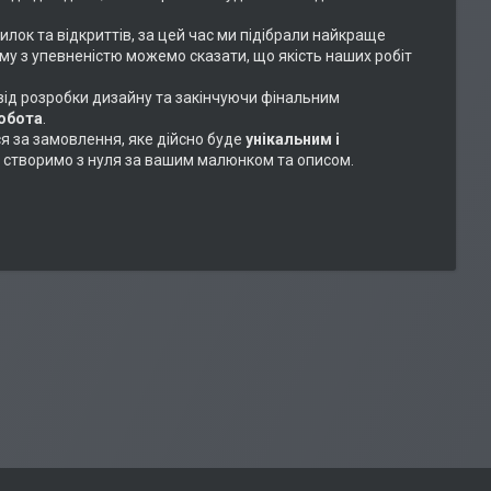
илок та відкриттів, за цей час ми підібрали найкраще
ому з упевненістю можемо сказати, що якість наших робіт
 від розробки дизайну та закінчуючи фінальним
робота
.
ся за замовлення, яке дійсно буде
унікальним і
або створимо з нуля за вашим малюнком та описом.