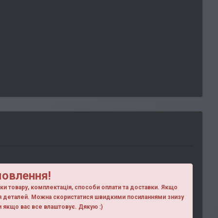
мовлення!
ики товару, комплектація, способи оплати та доставки. Якщо
ня деталей. Можна скористатися швидкими посиланнями знизу
ки якщо вас все влаштовує. Дякую :)