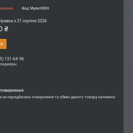
овлення
Код:
Мульт0053
правка з 21 серпня 2026
0 ₴
ти
5) 131-64-96
сседжеры