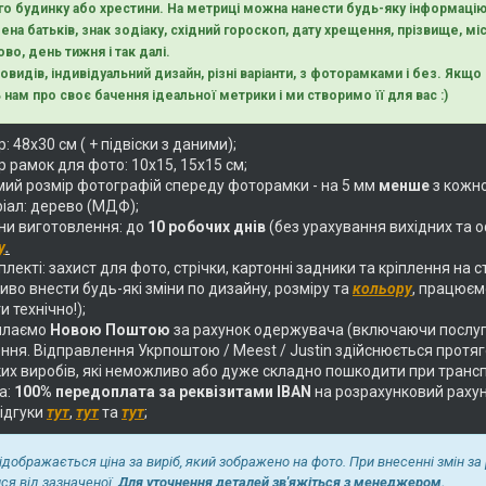
о будинку або хрестини. На метриці можна нанести будь-яку інформацію
ена батьків, знак зодіаку, східний гороскоп, дату хрещення, прізвище, міс
во, день тижня і так далі.
новидів, індивідуальний дизайн, різні варіанти, з фоторамками і без. Як
 нам про своє бачення ідеальної метрики і ми створимо її для вас :)
: 48х30 см ( + підвіски з даними);
 рамок для фото: 10х15, 15х15 см;
ий розмір фотографій спереду фоторамки - на 5 мм
менше
з кожно
іал: дерево (МДФ);
ни виготовлення: до
10 робочих днів
(без урахування вихідних та о
у
.
лекті: захист для фото, стрічки, картонні задники та кріплення на с
во внести будь-які зміни по дизайну, розміру та
кольору
, працюєм
и технічно!);
илаємо
Новою Поштою
за рахунок одержувача (включаючи послуг
ня. Відправлення Укрпоштою / Meest / Justin здійснюється протягом
их виробів, які неможливо або дуже складно пошкодити при трансп
а:
100% передоплата за реквізитами IBAN
на розрахунковий раху
відгуки
тут
,
тут
та
тут
;
відображається ціна за виріб, який зображено на фото. При внесенні змін за
ися від зазначеної.
Для уточнення деталей зв'яжіться з менеджером.