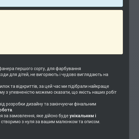
фанера першого сорту, для фарбування
коди для дітей, не вигоряють і чудово виглядають на
илок та відкриттів, за цей час ми підібрали найкраще
ому з упевненістю можемо сказати, що якість наших робіт
 від розробки дизайну та закінчуючи фінальним
робота
.
ся за замовлення, яке дійсно буде
унікальним і
або створимо з нуля за вашим малюнком та описом.