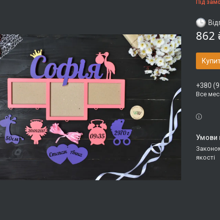
Під зам
Від
862 
Купи
+380 (9
Все ме
Законом не передбачено повернення та обмін даного товару належної
якості