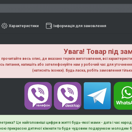
Характеристики
Інформація для замовлення
Увага! Товар під за
прочитайте весь опис, де вказано термін виготовлення, всі характерист
сь питання, напишiть або зателефонуйте нам у робочий час для уточнен
(натисніть іконки). Будь ласка, робiть замовлення тiль
етрика? Це найголовніші цифри в житті будь-якої мами - дата і час народ
ною прикрасою дитячої кімнати та буде чудовим подарунком молодим ба