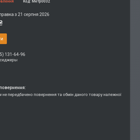
овлення
Код:
Метр0032
правка з 21 серпня 2026
₴
ти
5) 131-64-96
сседжеры