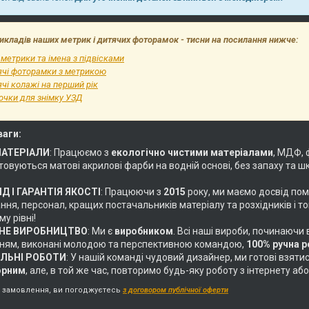
икладів наших метрик і дитячих фоторамок - тисни на посилання нижче:
 метрики та імена з підвісками
ячі фоторамки з метрикою
чі колажі на перший рік
очки для знімку УЗД
ваги:
МАТЕРІАЛИ
: Працюємо з
екологічно чистими матеріалами
, МДФ, 
овуються матові акрилові фарби на водній основі, без запаху та ш
Д І ГАРАНТІЯ ЯКОСТІ
: Працюючи з
2015
року, ми маємо досвід пом
ня, персонал, кращих постачальників матеріалу та розхідників і т
у рівні!
НЕ ВИРОБНИЦТВО
: Ми є
виробником
. Всі наші вироби, починаючи
ням, виконані молодою та перспективною командою,
100% ручна 
АЛЬНІ РОБОТИ
: У нашій команді чудовий дизайнер, ми готові взяти
орним
, але, в той же час, повторимо будь-яку роботу з інтернету 
замовлення, ви погоджуєтесь
з договором публічної оферти