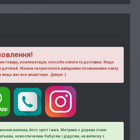
мовлення!
ики товару, комплектація, способи оплати та доставки. Якщо
ня деталей. Можна скористатися швидкими посиланнями знизу
ки якщо вас все влаштовує. Дякую :)
ження малюка, його зріст і вага. Метрика з дерева стане
тькам, новоспеченим бабусям і дідусям, на виписку з