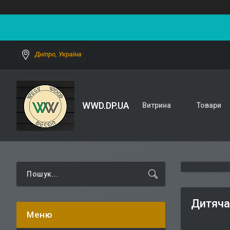
Дніпро, Україна
WWD.DP.UA
Витрина
Товари
Дитяча