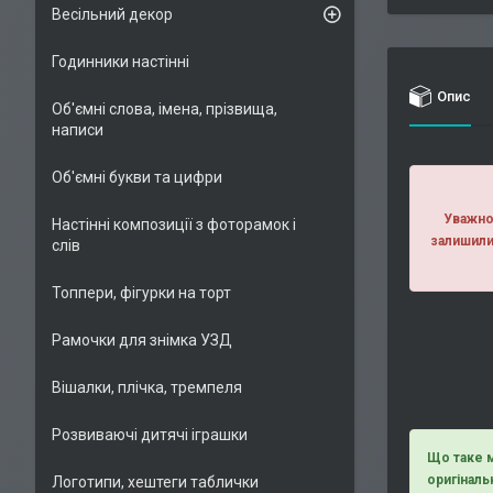
Весільний декор
Годинники настінні
Опис
Об'ємні слова, імена, прізвища,
написи
Об'ємні букви та цифри
Уважно 
Настінні композиції з фоторамок і
залишили
слів
Топпери, фігурки на торт
Рамочки для знімка УЗД
Вішалки, плічка, тремпеля
Розвиваючі дитячі іграшки
Що таке м
оригіналь
Логотипи, хештеги таблички