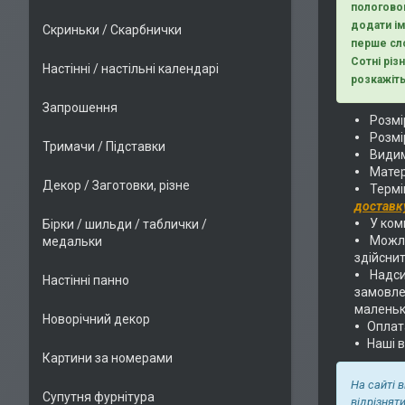
пологовог
додати ім
Скриньки / Скарбнички
перше сло
Сотні різ
Настінні / настільні календарі
розкажіть
Запрошення
Розмір
Розмір
Тримачи / Підставки
Видим
Матер
Декор / Заготовки, різне
Термі
доставк
У комп
Бірки / шильди / таблички /
Можли
медальки
здійснит
Надс
Настінні панно
замовлен
маленьк
Новорічний декор
Оплат
Наші 
Картини за номерами
На сайті 
Супутня фурнітура
відрізнят