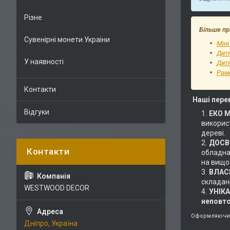
Різне
Більше пр
Сувенірні монети Украіни
Міні
Дит
У наявності
Дитя
Рам
Контакти
Наші пере
Відгуки
ЕКО 
використ
дереві.
ДОСВІ
обладнан
на вищом
ВЛАС
складан
WESTWOOD DECOR
УНІК
неповт
Оформляючи 
Дніпро, Україна