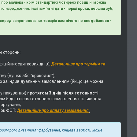
 про малюка - крім стандартних чотирьох позицій, можна
то народження, інші пам'ятні дати - перші кроки, перший зуб,
що серед запропонованих товарів вам нічого не сподобалося -
ї сторони;
фіційних святкових днів);
Детальніше про терміни та
тіну (вушко або "крокодил");
о за індивідуальним замовленням (Якщо це можна
у пакування)
протягом 3 днів після готовності
 5 днів після готовності замовлення і тільки для
ортуванні;
нок ФОП;
Детальніше про оплату замовлення
.
 розміром, дизайном і фарбування, кінцева вартість може