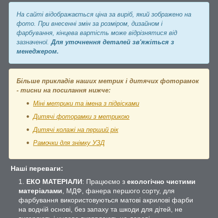
На сайті відображається ціна за виріб, який зображено на
фото. При внесенні змін за розміром, дизайном і
фарбування, кінцева вартість може відрізнятися від
зазначеної.
Для уточнення деталей зв'яжіться з
менеджером.
Більше прикладів наших метрик і дитячих фоторамок
- тисни на посилання нижче:
Міні метрики та імена з підвісками
Дитячі фоторамки з метрикою
Дитячі колажі на перший рік
Рамочки для знімку УЗД
Наші переваги:
ЕКО МАТЕРІАЛИ
: Працюємо з
екологічно чистими
матеріалами
, МДФ, фанера першого сорту, для
фарбування використовуються матові акрилові фарби
на водній основі, без запаху та шкоди для дітей, не