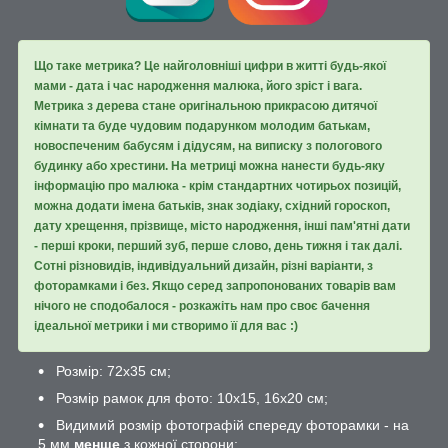
Що таке метрика? Це найголовніші цифри в житті будь-якої
мами - дата і час народження малюка, його зріст і вага.
Метрика з дерева стане оригінальною прикрасою дитячої
кімнати та буде чудовим подарунком молодим батькам,
новоспеченим бабусям і дідусям, на виписку з пологового
будинку або хрестини. На метриці можна нанести будь-яку
інформацію про малюка - крім стандартних чотирьох позицій,
можна додати імена батьків, знак зодіаку, східний гороскоп,
дату хрещення, прізвище, місто народження, інші пам'ятні дати
- перші кроки, перший зуб, перше слово, день тижня і так далі.
Сотні різновидів, індивідуальний дизайн, різні варіанти, з
фоторамками і без. Якщо серед запропонованих товарів вам
нічого не сподобалося - розкажіть нам про своє бачення
ідеальної метрики і ми створимо її для вас :)
Розмір: 72х35 см;
Розмір рамок для фото: 10х15, 16х20 см;
Видимий розмір фотографій спереду фоторамки - на
5 мм
менше
з кожної сторони;