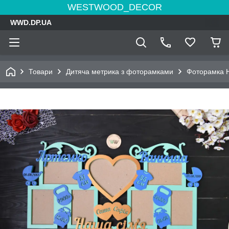
WESTWOOD_DECOR
WWD.DP.UA
Товари
Дитяча метрика з фоторамками
Фоторамка На