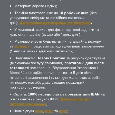
Матеріал: дерево (МДФ);
Терміни виготовлення: до
10 робочих днів
(без
урахування вихідних та офіційних святкових
днів);
Детальніше про терміни та доставку
.
У комплекті: захист для фото, картонні задники та
кріплення на стіну (вушко або "крокодил");
Можливо внести будь-які зміни по дизайну, розміру
та
кольору
, працюємо за індивідуальним замовленням
(Якщо це можна здійснити технічно!);
Надсилаємо
Новою Поштою
за рахунок одержувача
(включаючи послугу пакування)
протягом 3 днів після
готовності
замовлення. Відправлення Укрпоштою /
Meest / Justin здійснюється протягом 5 днів після
готовності замовлення і тільки для маленьких виробів,
які неможливо або дуже складно пошкодити
при транспортуванні;
Оплата:
100% передоплата за реквізитами IBAN
на
розрахунковий рахунок ФОП;
Детальніше про
оплату замовлення
.
Наші відгуки
тут
,
тут
та
тут
;