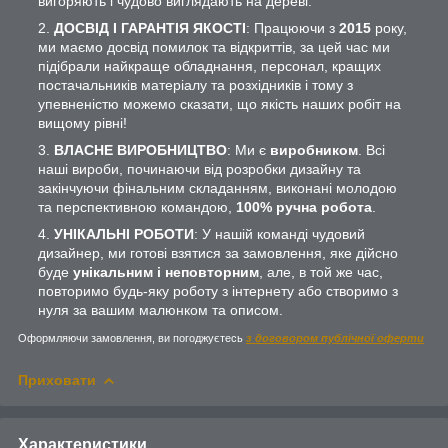
вигоряють і чудово виглядають на дереві.
ДОСВІД І ГАРАНТІЯ ЯКОСТІ
: Працюючи з
2015
року,
ми маємо досвід помилок та відкриттів, за цей час ми
підібрали найкраще обладнання, персонал, кращих
постачальників матеріалу та розхідників і тому з
упевненістю можемо сказати, що якість наших робіт на
вищому рівні!
ВЛАСНЕ ВИРОБНИЦТВО
: Ми є
виробником
. Всі
наші вироби, починаючи від розробки дизайну та
закінчуючи фінальним складанням, виконані молодою
та перспективною командою,
100% ручна робота
.
УНІКАЛЬНІ РОБОТИ
: У нашій команді чудовий
дизайнер, ми готові взятися за замовлення, яке дійсно
буде
унікальним і неповторним
, але, в той же час,
повторимо будь-яку роботу з інтернету або створимо з
нуля за вашим малюнком та описом.
Оформляючи замовлення, ви погоджуєтесь
з договором публічної оферти
Приховати
Характеристики