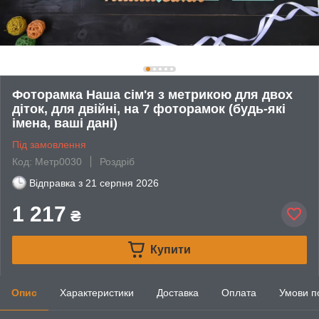
Фоторамка Наша сім'я з метрикою для двох
діток, для двійні, на 7 фоторамок (будь-які
імена, ваші дані)
Під замовлення
Код: Метр0030
Роздріб
Відправка з
21 серпня 2026
1 217
₴
Купити
Опис
Характеристики
Доставка
Оплата
Умови п