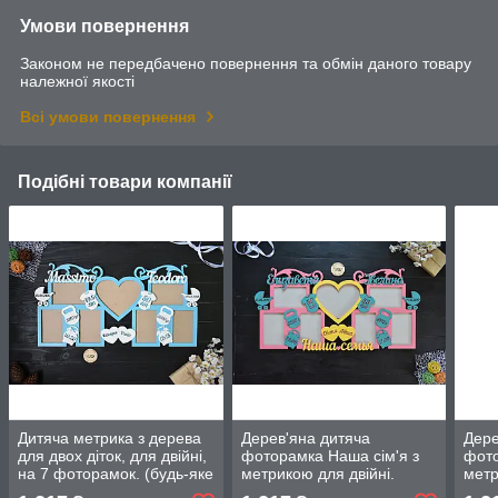
Умови повернення
Законом не передбачено повернення та обмін даного товару
належної якості
Всі умови повернення
Подібні товари компанії
Дитяча метрика з дерева
Дерев'яна дитяча
Дере
для двох діток, для двійні,
фоторамка Наша сім'я з
фото
на 7 фоторамок. (будь-яке
метрикою для двійні.
метр
ім'я)
Рамка для сестер, рамка
Рамк