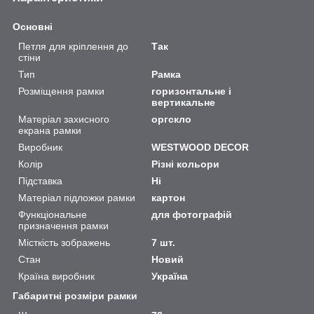
Основні
Петля для кріплення до
Так
стіни
Тип
Рамка
Розміщення рамки
горизонтальне і
вертикальне
Матеріал захисного
оргскло
екрана рамки
Виробник
WESTWOOD DECOR
Колір
Різні кольори
Підставка
Ні
Матеріал підложки рамки
картон
Функціональне
для фотографій
призначення рамки
Місткість зображень
7 шт.
Стан
Новий
Країна виробник
Україна
Габаритні розміри рамки