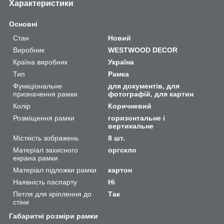
Характеристики
Основні
Стан
Новий
Виробник
WESTWOOD DECOR
Країна виробник
Україна
Тип
Рамка
Функціональне
для документів, для
призначення рамки
фотографій, для картин
Колір
Коричневий
Розміщення рамки
горизонтальне і
вертикальне
Місткість зображень
8 шт.
Матеріал захисного
оргскло
екрана рамки
Матеріал підложки рамки
картон
Наявність паспарту
Ні
Петля для кріплення до
Так
стіни
Габаритні розміри рамки