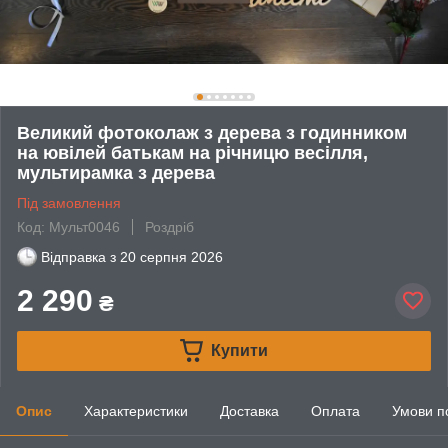
Великий фотоколаж з дерева з годинником
на ювілей батькам на річницю весілля,
мультирамка з дерева
Під замовлення
Код: Мульт0046
Роздріб
Відправка з
20 серпня 2026
2 290
₴
Купити
Опис
Характеристики
Доставка
Оплата
Умови п