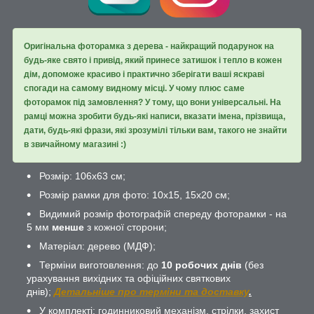
Оригінальна фоторамка з дерева - найкращий подарунок на
будь-яке свято і привід, який принесе затишок і тепло в кожен
дім, допоможе красиво і практично зберігати ваші яскраві
спогади на самому видному місці. У чому плюс саме
фоторамок під замовлення? У тому, що вони універсальні. На
рамці можна зробити будь-які написи, вказати імена, прізвища,
дати, будь-які фрази, які зрозумілі тільки вам, такого не знайти
в звичайному магазині :)
Розмір: 106х63 см;
Розмір рамки для фото: 10х15, 15х20 см;
Видимий розмір фотографій спереду фоторамки - на
5 мм
менше
з кожної сторони;
Матеріал: дерево (МДФ);
Терміни виготовлення: до
10 робочих днів
(без
урахування вихідних та офіційних святкових
днів);
Детальніше про терміни та доставку
.
У комплекті: годинниковий механізм, стрілки, захист