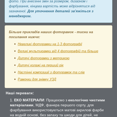
фото. При внесенні змін за розміром, дизайном і
фарбування, кінцева вартість може відрізнятися від
зазначеної.
Для уточнення деталей зв'яжіться з
менеджером.
Більше прикладів наших фоторамок - тисни на
посилання нижче:
Невеликі фоторамки на 1-3 фотографії
Великі мультирамки від 4 фотографій та більше
Дитячі фоторамки з метрикою
Дитячі колажі на перший рік
Настінні композиції з фоторамок та слів
Рамочки для знімку УЗД
Наші переваги:
ЕКО МАТЕРІАЛИ
: Працюємо з
екологічно чистими
матеріалами
, МДФ, фанера першого сорту, для
фарбування використовуються матові акрилові фарби
на водній основі, без запаху та шкоди для дітей, не