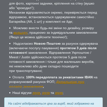
для фото, картонні задники, кріплення на стіну (вушко
або "крокодил");
Механизм відправляється окремо, перевіряється перед
відправкою, встановлюється одержувачем самостійно .
Батарейка (АА, 1 шт) у комплекті не йде;
Можливо внести будь-які зміни по дизайну, розміру
та
кольору
, працюємо за індивідуальним замовленням
(Якщо це можна здійснити технічно!);
Надсилаємо
Новою Поштою
за рахунок одержувача
(включаючи послугу пакування)
протягом 3 днів після
готовності
замовлення. Відправлення Укрпоштою /
Meest / Justin здійснюється протягом 5 днів після
готовності замовлення і тільки для маленьких виробів,
які неможливо або дуже складно пошкодити
при транспортуванні;
Оплата:
100% передоплата за реквізитами IBAN
на
розрахунковий рахунок ФОП;
Детальніше про
оплату замовлення
.
Наші відгуки
тут
,
тут
та
тут
;
На сайті відображається ціна за виріб, який зображено на