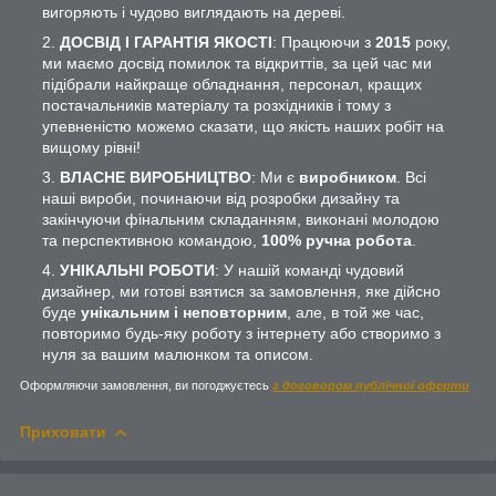
вигоряють і чудово виглядають на дереві.
ДОСВІД І ГАРАНТІЯ ЯКОСТІ
: Працюючи з
2015
року,
ми маємо досвід помилок та відкриттів, за цей час ми
підібрали найкраще обладнання, персонал, кращих
постачальників матеріалу та розхідників і тому з
упевненістю можемо сказати, що якість наших робіт на
вищому рівні!
ВЛАСНЕ ВИРОБНИЦТВО
: Ми є
виробником
. Всі
наші вироби, починаючи від розробки дизайну та
закінчуючи фінальним складанням, виконані молодою
та перспективною командою,
100% ручна робота
.
УНІКАЛЬНІ РОБОТИ
: У нашій команді чудовий
дизайнер, ми готові взятися за замовлення, яке дійсно
буде
унікальним і неповторним
, але, в той же час,
повторимо будь-яку роботу з інтернету або створимо з
нуля за вашим малюнком та описом.
Оформляючи замовлення, ви погоджуєтесь
з договором публічної оферти
Приховати