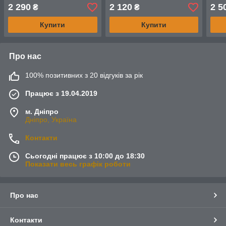
назавжди. Фотоколаж з
фоторамка на річницю,
бать
2 290
2 120
2 5
₴
₴
годинником.
фоторамка на ювілей
весі
Купити
Купити
Про нас
100% позитивних з 20 відгуків за рік
Працює з 19.04.2019
м. Дніпро
Дніпро, Україна
Контакти
Сьогодні працює з 10:00 до 18:30
Показати весь графік роботи
Про нас
Контакти