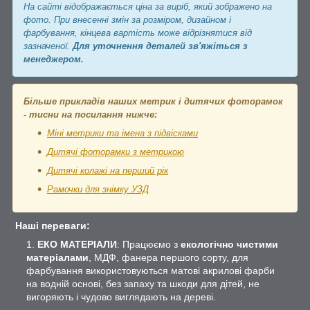
На сайті відображається ціна за виріб, який зображено на
фото. При внесенні змін за розміром, дизайном і
фарбування, кінцева вартість може відрізнятися від
зазначеної.
Для уточнення деталей зв'яжіться з
менеджером.
Більше прикладів наших метрик і дитячих фоторамок
- тисни на посилання нижче:
Міні метрики та імена з підвісками
Дитячі фоторамки з метрикою
Дитячі колажі на перший рік
Рамочки для знімку УЗД
Наші переваги:
ЕКО МАТЕРІАЛИ
: Працюємо з
екологічно чистими
матеріалами
, МДФ, фанера першого сорту, для
фарбування використовуються матові акрилові фарби
на водній основі, без запаху та шкоди для дітей, не
вигоряють і чудово виглядають на дереві.