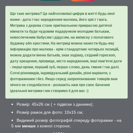
Що таке метрика? Це найголовніші цифри в житті будь-якої
мами - дата і час народження малюка, його зріст і вага.
Метрика з дерева стане оригінальною прикрасою дитячої
кімнати та буде чудовим подарунком молодим батькам,
новоспеченим бабусям і дідусям, на виписку з пологового
будинку або хрестини. На метриці можна нанести будь-яку
інформацію про малюка - крім стандартних чотирьох позицій,
можна додати імена батьків, знак зодіаку, східний гороскоп,
дату хрещення, прізвище, місто народження, інші пам'ятні дати
- перші кроки, перший зуб, перше слово, день тижня і так далі.
Сотні різновидів, індивідуальний дизайн, різні варіанти, з
фоторамками і без. Якщо серед запропонованих товарів вам
нічого не сподобалося - розкажіть нам про своє бачення
ідеальної метрики і ми створимо її для вас :)
Розмір: 45х26 см ( + підвіски з даними);
Розмір рамок для фото: 10х15 см;
Видимий розмір фотографій спереду фоторамки - на
5 мм
менше
з кожної сторони;