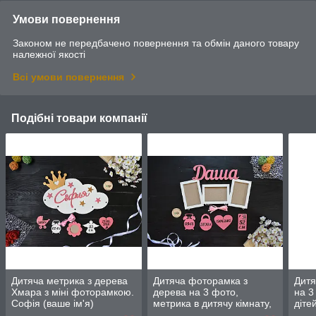
Умови повернення
Законом не передбачено повернення та обмін даного товару
належної якості
Всі умови повернення
Подібні товари компанії
Дитяча метрика з дерева
Дитяча фоторамка з
Дитя
Хмара з міні фоторамкою.
дерева на 3 фото,
на 3
Софія (ваше ім'я)
метрика в дитячу кімнату,
діте
фоторамка з даними.
Саша