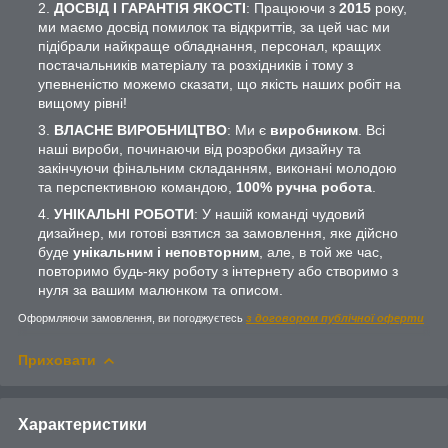
ДОСВІД І ГАРАНТІЯ ЯКОСТІ
: Працюючи з
2015
року,
ми маємо досвід помилок та відкриттів, за цей час ми
підібрали найкраще обладнання, персонал, кращих
постачальників матеріалу та розхідників і тому з
упевненістю можемо сказати, що якість наших робіт на
вищому рівні!
ВЛАСНЕ ВИРОБНИЦТВО
: Ми є
виробником
. Всі
наші вироби, починаючи від розробки дизайну та
закінчуючи фінальним складанням, виконані молодою
та перспективною командою,
100% ручна робота
.
УНІКАЛЬНІ РОБОТИ
: У нашій команді чудовий
дизайнер, ми готові взятися за замовлення, яке дійсно
буде
унікальним і неповторним
, але, в той же час,
повторимо будь-яку роботу з інтернету або створимо з
нуля за вашим малюнком та описом.
Оформляючи замовлення, ви погоджуєтесь
з договором публічної оферти
Приховати
Характеристики