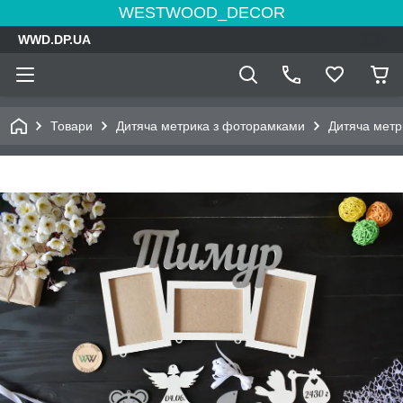
WESTWOOD_DECOR
WWD.DP.UA
Товари
Дитяча метрика з фоторамками
Дитяча метр