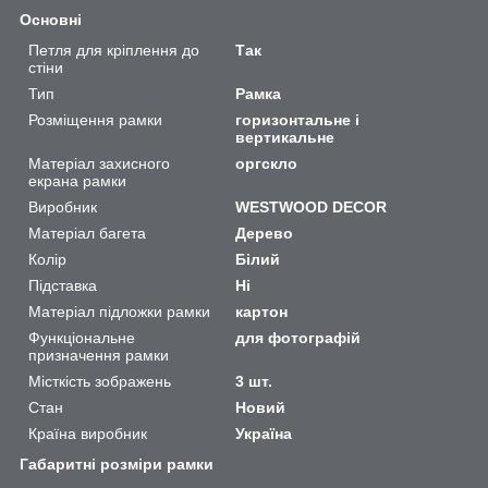
Основні
Петля для кріплення до
Так
стіни
Тип
Рамка
Розміщення рамки
горизонтальне і
вертикальне
Матеріал захисного
оргскло
екрана рамки
Виробник
WESTWOOD DECOR
Матеріал багета
Дерево
Колір
Білий
Підставка
Ні
Матеріал підложки рамки
картон
Функціональне
для фотографій
призначення рамки
Місткість зображень
3 шт.
Стан
Новий
Країна виробник
Україна
Габаритні розміри рамки