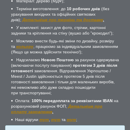
Матеріал: дерево (МДФ);
Терміни виготовлення: до
10 робочих днів
(без
урахування вихідних та офіційних святкових
днів);
Детальніше про терміни та доставку
.
У комплекті: захист для фото, стрічки, картонні
задники та кріплення на стіну (вушко або "крокодил");
Можливо внести будь-які зміни по дизайну, розміру
та
кольору
, працюємо за індивідуальним замовленням
(Якщо це можна здійснити технічно!);
Надсилаємо
Новою Поштою
за рахунок одержувача
(включаючи послугу пакування)
протягом 3 днів після
готовності
замовлення. Відправлення Укрпоштою /
Meest / Justin здійснюється протягом 5 днів після
готовності замовлення і тільки для маленьких виробів,
які неможливо або дуже складно пошкодити
при транспортуванні;
Оплата:
100% передоплата за реквізитами IBAN
на
розрахунковий рахунок ФОП;
Детальніше про
оплату замовлення
.
Наші відгуки
тут
,
тут
та
тут
;