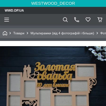
WESTWOOD_DECOR
WWD.DP.UA
Товари
Мультирамки (від 4 фотографій і більше)
Фот