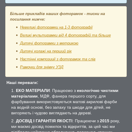
Більше прикладів наших фоторамок - тисни на
посилання нижче:
Невеликі фоторамки на 1-3 фотографії
Великі мультирамки від 4 фотографій та більше
Дитячі фоторамки з метрикою
Дитячі колажі на перший рік
Настінні композиції з фоторамок та слів
Рамочки для знімку УЗД
Наші переваги:
ЕКО МАТЕРІАЛИ
: Працюємо з
екологічно чистими
матеріалами
, МДФ, фанера першого сорту, для
фарбування використовуються матові акрилові фарби
на водній основі, без запаху та шкоди для дітей, не
вигоряють і чудово виглядають на дереві.
ДОСВІД І ГАРАНТІЯ ЯКОСТІ
: Працюючи з
2015
року,
ми маємо досвід помилок та відкриттів, за цей час ми
підібрали найкраще обладнання, персонал, кращих