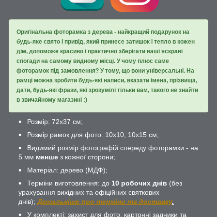
Оригінальна фоторамка з дерева - найкращий подарунок на
будь-яке свято і привід, який принесе затишок і тепло в кожен
дім, допоможе красиво і практично зберігати ваші яскраві
спогади на самому видному місці. У чому плюс саме
фоторамок під замовлення? У тому, що вони універсальні. На
рамці можна зробити будь-які написи, вказати імена, прізвища,
дати, будь-які фрази, які зрозумілі тільки вам, такого не знайти
в звичайному магазині :)
Розмір: 72х37 см;
Розмір рамок для фото: 10х10, 10х15 см;
Видимий розмір фотографій спереду фоторамки - на
5 мм
менше
з кожної сторони;
Матеріал: дерево (МДФ);
Терміни виготовлення: до
10 робочих днів
(без
урахування вихідних та офіційних святкових
днів);
Детальніше про терміни та доставку
.
У комплекті: захист для фото, картонні задники та