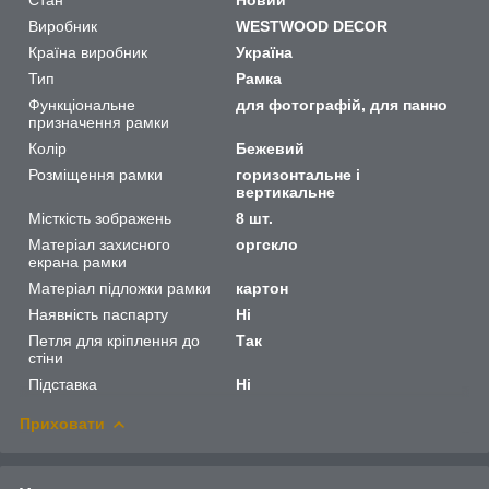
Виробник
WESTWOOD DECOR
Країна виробник
Україна
Тип
Рамка
Функціональне
для фотографій, для панно
призначення рамки
Колір
Бежевий
Розміщення рамки
горизонтальне і
вертикальне
Місткість зображень
8 шт.
Матеріал захисного
оргскло
екрана рамки
Матеріал підложки рамки
картон
Наявність паспарту
Ні
Петля для кріплення до
Так
стіни
Підставка
Ні
Приховати