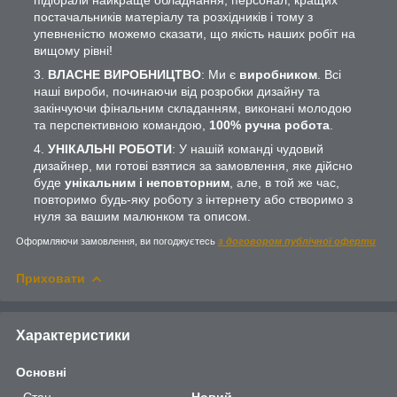
постачальників матеріалу та розхідників і тому з
упевненістю можемо сказати, що якість наших робіт на
вищому рівні!
ВЛАСНЕ ВИРОБНИЦТВО
: Ми є
виробником
. Всі
наші вироби, починаючи від розробки дизайну та
закінчуючи фінальним складанням, виконані молодою
та перспективною командою,
100% ручна робота
.
УНІКАЛЬНІ РОБОТИ
: У нашій команді чудовий
дизайнер, ми готові взятися за замовлення, яке дійсно
буде
унікальним і неповторним
, але, в той же час,
повторимо будь-яку роботу з інтернету або створимо з
нуля за вашим малюнком та описом.
Оформляючи замовлення, ви погоджуєтесь
з договором публічної оферти
Приховати
Характеристики
Основні
Стан
Новий