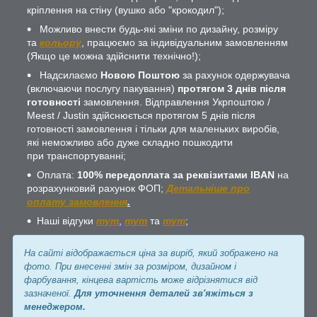
кріплення на стіну (вушко або "крокодил");
Можливо внести будь-які зміни по дизайну, розміру
та
кольору
, працюємо за індивідуальним замовленням
(Якщо це можна здійснити технічно!);
Надсилаємо
Новою Поштою
за рахунок одержувача
(включаючи послугу пакування)
протягом 3 днів після
готовності
замовлення. Відправлення Укрпоштою /
Meest / Justin здійснюється протягом 5 днів після
готовності замовлення і тільки для маленьких виробів,
які неможливо або дуже складно пошкодити
при транспортуванні;
Оплата:
100% передоплата за реквізитами IBAN
на
розрахунковий рахунок ФОП;
Детальніше про
оплату замовлення
.
Наші відгуки
тут
,
тут
та
тут
;
На сайті відображається ціна за виріб, який зображено на
фото. При внесенні змін за розміром, дизайном і
фарбування, кінцева вартість може відрізнятися від
зазначеної.
Для уточнення деталей зв'яжіться з
менеджером.