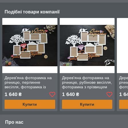
Подібні товари компанії
Дерев'яна фоторамка на
Дерев'яна фоторамка на
Дере
річницю, перлинне
річницю, рубінове весілля,
річн
весілля, фоторамка із
фоторамка з прізвищем
фото
прізвищем "30 років
"40 років разом"
"40 
1 640
1 640
1 6
₴
₴
разом"
Купити
Купити
Про нас