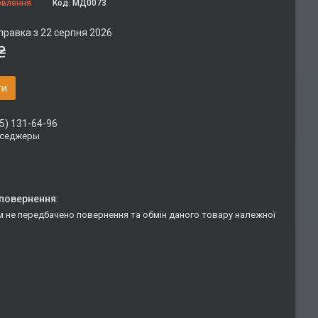
овлення
Код:
МД0073
правка з 22 серпня 2026
₴
ти
5) 131-64-96
сседжеры