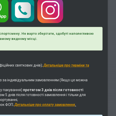
спортсмену. Не варто зберігати, здобуті наполегливою
самому видному місці.
фіційних святкових днів);
Детальніше про терміни та
о за індивідуальним замовленням (Якщо це можна
у пакування)
протягом 3 днів після готовності
 5 днів після готовності замовлення і тільки для
ортуванні;
нок ФОП;
Детальніше про оплату замовлення
.