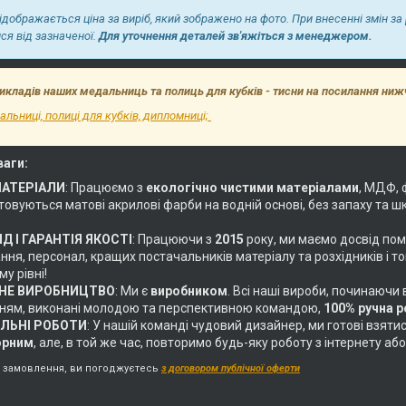
відображається ціна за виріб, який зображено на фото. При внесенні змін за
ися від зазначеної.
Для уточнення деталей зв'яжіться з менеджером.
икладів наших медальниць та полиць для кубків - тисни на посилання ниж
льниці, полиці для кубків, дипломниці;
ваги:
МАТЕРІАЛИ
: Працюємо з
екологічно чистими матеріалами
, МДФ, 
овуються матові акрилові фарби на водній основі, без запаху та ш
Д І ГАРАНТІЯ ЯКОСТІ
: Працюючи з
2015
року, ми маємо досвід пом
ня, персонал, кращих постачальників матеріалу та розхідників і т
у рівні!
НЕ ВИРОБНИЦТВО
: Ми є
виробником
. Всі наші вироби, починаючи
ням, виконані молодою та перспективною командою,
100% ручна 
АЛЬНІ РОБОТИ
: У нашій команді чудовий дизайнер, ми готові взяти
орним
, але, в той же час, повторимо будь-яку роботу з інтернету 
замовлення, ви погоджуєтесь
з договором публічної оферти