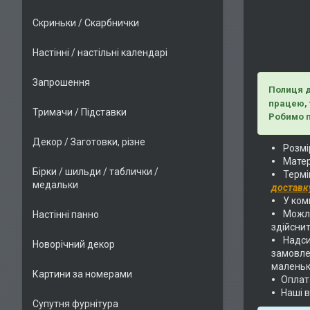
Скриньки / Скарбнички
Настінні / настільні календарі
Запрошення
Полиця д
працею, 
Тримачи / Підставки
Робимо п
Декор / Заготовки, різне
Розмір
Матер
Бірки / шильди / таблички /
Термі
медальки
доставк
У комп
Можли
Настінні панно
здійснит
Надс
Новорічний декор
замовлен
маленьк
Картини за номерами
Оплат
Наші 
Супутня фурнітура