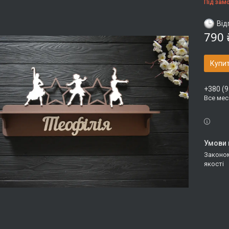
Під зам
Від
790 
Купи
+380 (9
Все ме
Законом не передбачено повернення та обмін даного товару належної
якості