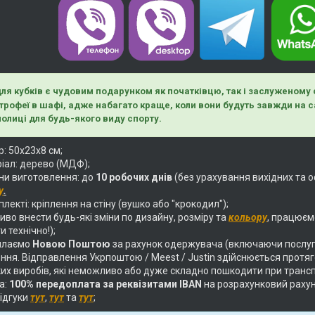
ля кубків є чудовим подарунком як початківцю, так і заслуженому 
трофеї в шафі, адже набагато краще, коли вони будуть завжди на 
олиці для будь-якого виду спорту.
: 50х23х8 см;
іал: дерево (МДФ);
ни виготовлення: до
10 робочих днів
(без урахування вихідних та о
у
.
лекті: кріплення на стіну (вушко або "крокодил");
во внести будь-які зміни по дизайну, розміру та
кольору
, працюєм
и технічно!);
илаємо
Новою Поштою
за рахунок одержувача (включаючи послуг
ня. Відправлення Укрпоштою / Meest / Justin здійснюється протягом
их виробів, які неможливо або дуже складно пошкодити при трансп
а:
100% передоплата за реквізитами IBAN
на розрахунковий раху
відгуки
тут
,
тут
та
тут
;