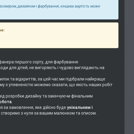
 розміром, дизайном і фарбування, кінцева вартість може
че:
фанера першого сорту, для фарбування
коди для дітей, не вигоряють і чудово виглядають на
илок та відкриттів, за цей час ми підібрали найкраще
ому з упевненістю можемо сказати, що якість наших робіт
 від розробки дизайну та закінчуючи фінальним
робота
.
ся за замовлення, яке дійсно буде
унікальним і
або створимо з нуля за вашим малюнком та описом.