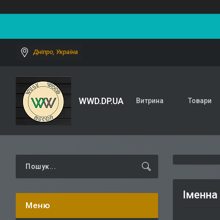
Дніпро, Україна
WWD.DP.UA
Витрина
Товари
Іменна 