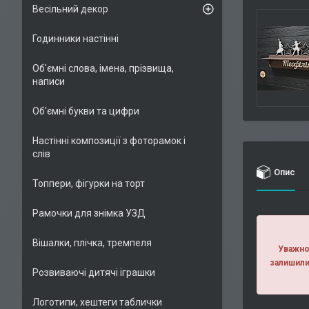
Весільний декор
Годинники настінні
Об'ємні слова, імена, прізвища,
написи
Об'ємні букви та цифри
Настінні композиції з фоторамок і
слів
Опис
Топпери, фігурки на торт
Рамочки для знімка УЗД
Вішалки, плічка, тремпеля
Уважно 
залишили
Розвиваючі дитячі іграшки
Логотипи, хештеги таблички