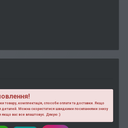
мовлення!
ики товару, комплектація, способи оплати та доставки. Якщо
ня деталей. Можна скористатися швидкими посиланнями знизу
ки якщо вас все влаштовує. Дякую :)