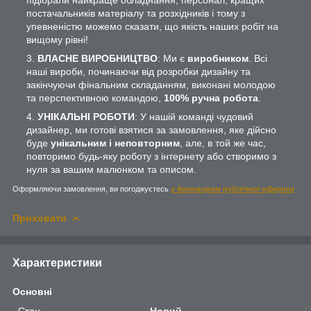
постачальників матеріалу та розхідників і тому з
упевненістю можемо сказати, що якість наших робіт на
вищому рівні!
ВЛАСНЕ ВИРОБНИЦТВО
: Ми є
виробником
. Всі
наші вироби, починаючи від розробки дизайну та
закінчуючи фінальним складанням, виконані молодою
та перспективною командою,
100% ручна робота
.
УНІКАЛЬНІ РОБОТИ
: У нашій команді чудовий
дизайнер, ми готові взятися за замовлення, яке дійсно
буде
унікальним і неповторним
, але, в той же час,
повторимо будь-яку роботу з інтернету або створимо з
нуля за вашим малюнком та описом.
Оформляючи замовлення, ви погоджуєтесь
з договором публічної оферти
Приховати
Характеристики
Основні
Стан
Новий