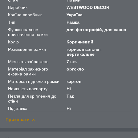
Виробник
WESTWOOD DECOR
Країна виробник
Україна
Тип
Рамка
Функціональне
для фотографій, для панно
призначення рамки
Колір
Коричневий
Розміщення рамки
горизонтальне і
вертикальне
Місткість зображень
7 шт.
Матеріал захисного
оргскло
екрана рамки
Матеріал підложки рамки
картон
Наявність паспарту
Ні
Петля для кріплення до
Так
стіни
Підставка
Ні
Приховати