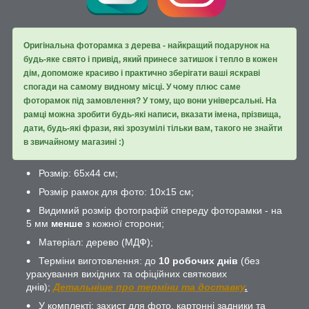
Оригінальна фоторамка з дерева - найкращий подарунок на
будь-яке свято і привід, який принесе затишок і тепло в кожен
дім, допоможе красиво і практично зберігати ваші яскраві
спогади на самому видному місці. У чому плюс саме
фоторамок під замовлення? У тому, що вони універсальні. На
рамці можна зробити будь-які написи, вказати імена, прізвища,
дати, будь-які фрази, які зрозумілі тільки вам, такого не знайти
в звичайному магазині :)
Розмір: 65х44 см;
Розмір рамок для фото: 10х15 см;
Видимий розмір фотографій спереду фоторамки - на
5 мм
менше
з кожної сторони;
Матеріал: дерево (МДФ);
Терміни виготовлення: до
10 робочих днів
(без
урахування вихідних та офіційних святкових
днів);
Детальніше про терміни та доставку
.
У комплекті: захист для фото, картонні задники та