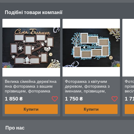
Подібні товари компанії
Велика сімейна дерев'яна
Фоторамка з квітучим
Фото
яна фоторамка з вашим
деревом, фоторамка з
пріз
прізвищем, фоторамка
іменами, прізвищем,
весі
дерево із совами та
датою і словами на 7
вели
1 850
1 750
1 7
₴
₴
квіточками.
рамок, біла з блакитним
фото
Купити
Купити
Про нас