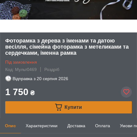
Фоторамка з дерева з іменами та датою
весілля, сімейна фоторамка з метеликами та
сердечками, іменна рамка
Під замовлення
Код: Мульт0469
Роздріб
Відправка з
20 серпня 2026
1 750
₴
Купити
Опис
Характеристики
Доставка
Оплата
Умови п