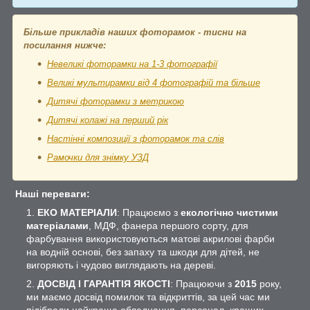
Більше прикладів наших фоторамок - тисни на
посилання нижче:
Невеликі фоторамки на 1-3 фотографії
Великі мультирамки від 4 фотографій та більше
Дитячі фоторамки з метрикою
Дитячі колажі на перший рік
Настінні композиції з фоторамок та слів
Рамочки для знімку УЗД
Наші переваги:
ЕКО МАТЕРІАЛИ
: Працюємо з
екологічно чистими
матеріалами
, МДФ, фанера першого сорту, для
фарбування використовуються матові акрилові фарби
на водній основі, без запаху та шкоди для дітей, не
вигоряють і чудово виглядають на дереві.
ДОСВІД І ГАРАНТІЯ ЯКОСТІ
: Працюючи з
2015
року,
ми маємо досвід помилок та відкриттів, за цей час ми
підібрали найкраще обладнання, персонал, кращих