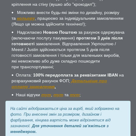
кріплення на стіну (вушко або "крокодил");
Можливо внести будь-які зміни по дизайну, розміру
та
кольору
, працюємо за індивідуальним замовленням
(Якщо це можна здійснити технічно!);
Надсилаємо
Новою Поштою
за рахунок одержувача
(включаючи послугу пакування)
протягом 3 днів після
готовності
замовлення. Відправлення Укрпоштою /
Meest / Justin здійснюється протягом 5 днів після
готовності замовлення і тільки для маленьких виробів,
які неможливо або дуже складно пошкодити
при транспортуванні;
Оплата:
100% передоплата за реквізитами IBAN
на
розрахунковий рахунок ФОП;
Детальніше про
оплату замовлення
.
Наші відгуки
тут
,
тут
та
тут
;
На сайті відображається ціна за виріб, який зображено на
фото. При внесенні змін за розміром, дизайном і
фарбування, кінцева вартість може відрізнятися від
зазначеної.
Для уточнення деталей зв'яжіться з
менеджером.