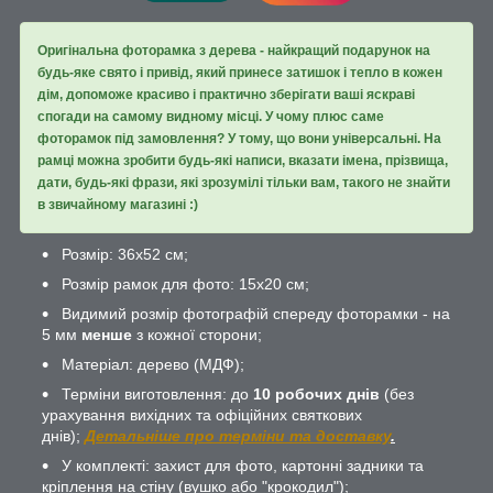
Оригінальна фоторамка з дерева - найкращий подарунок на
будь-яке свято і привід, який принесе затишок і тепло в кожен
дім, допоможе красиво і практично зберігати ваші яскраві
спогади на самому видному місці. У чому плюс саме
фоторамок під замовлення? У тому, що вони універсальні. На
рамці можна зробити будь-які написи, вказати імена, прізвища,
дати, будь-які фрази, які зрозумілі тільки вам, такого не знайти
в звичайному магазині :)
Розмір: 36х52 см;
Розмір рамок для фото: 15х20 см;
Видимий розмір фотографій спереду фоторамки - на
5 мм
менше
з кожної сторони;
Матеріал: дерево (МДФ);
Терміни виготовлення: до
10 робочих днів
(без
урахування вихідних та офіційних святкових
днів);
Детальніше про терміни та доставку
.
У комплекті: захист для фото, картонні задники та
кріплення на стіну (вушко або "крокодил");