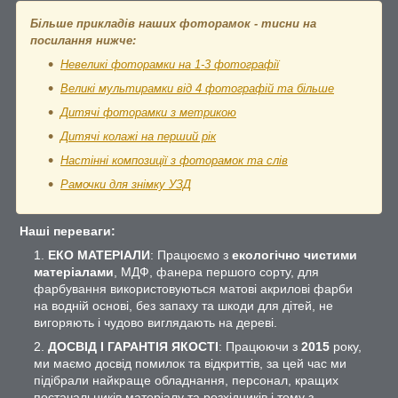
Більше прикладів наших фоторамок - тисни на
посилання нижче:
Невеликі фоторамки на 1-3 фотографії
Великі мультирамки від 4 фотографій та більше
Дитячі фоторамки з метрикою
Дитячі колажі на перший рік
Настінні композиції з фоторамок та слів
Рамочки для знімку УЗД
Наші переваги:
ЕКО МАТЕРІАЛИ
: Працюємо з
екологічно чистими
матеріалами
, МДФ, фанера першого сорту, для
фарбування використовуються матові акрилові фарби
на водній основі, без запаху та шкоди для дітей, не
вигоряють і чудово виглядають на дереві.
ДОСВІД І ГАРАНТІЯ ЯКОСТІ
: Працюючи з
2015
року,
ми маємо досвід помилок та відкриттів, за цей час ми
підібрали найкраще обладнання, персонал, кращих
постачальників матеріалу та розхідників і тому з