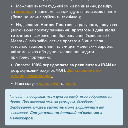
Можливо внести будь-які зміни по дизайну, розміру
та
кольору
, працюємо за індивідуальним замовленням
(Якщо це можна здійснити технічно!);
Надсилаємо
Новою Поштою
за рахунок одержувача
(включаючи послугу пакування)
протягом 3 днів після
готовності
замовлення. Відправлення Укрпоштою /
Meest / Justin здійснюється протягом 5 днів після
готовності замовлення і тільки для маленьких виробів,
які неможливо або дуже складно пошкодити
при транспортуванні;
Оплата:
100% передоплата за реквізитами IBAN
на
розрахунковий рахунок ФОП;
Детальніше про
оплату замовлення
.
Наші відгуки
тут
,
тут
та
тут
;
На сайті відображається ціна за виріб, який зображено на
фото. При внесенні змін за розміром, дизайном і
фарбування, кінцева вартість може відрізнятися від
зазначеної.
Для уточнення деталей зв'яжіться з
менеджером.