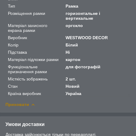
Тип
Рамка
Розміщення рамки
горизонтальне і
вертикальне
Матеріал захисного
оргскло
екрана рамки
Виробник
WESTWOOD DECOR
Колір
Білий
Підставка
Ні
Матеріал підложки рамки
картон
Функціональне
для фотографій
призначення рамки
Місткість зображень
2 шт.
Стан
Новий
Країна виробник
Україна
Приховати
Умови доставки
Доставка здійснюється тільки по передоплаті.