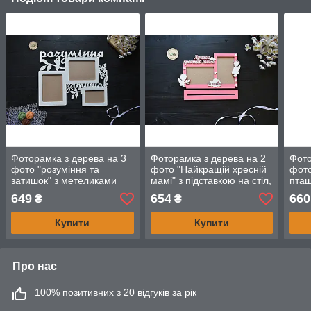
Фоторамка з дерева на 3
Фоторамка з дерева на 2
Фото
фото "розуміння та
фото "Найкращій хресній
фото
затишок" з метеликами
мамі" з підставкою на стіл,
пта
подарунок для хрещеної
649
654
660
₴
₴
Купити
Купити
Про нас
100% позитивних з 20 відгуків за рік