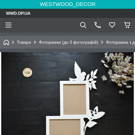
WESTWOOD_DECOR
WWD.DP.UA
Товари
Фоторамки (до 3 фотографій)
Фоторамка з д