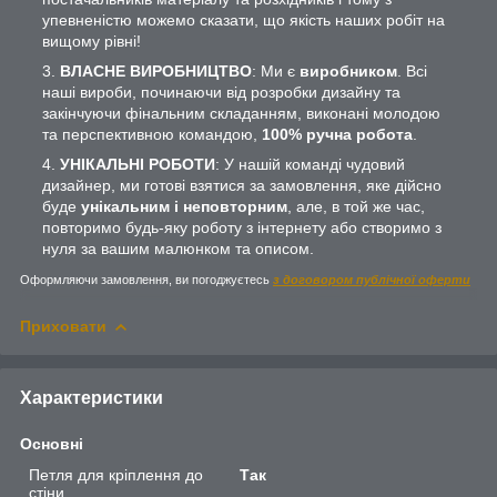
упевненістю можемо сказати, що якість наших робіт на
вищому рівні!
ВЛАСНЕ ВИРОБНИЦТВО
: Ми є
виробником
. Всі
наші вироби, починаючи від розробки дизайну та
закінчуючи фінальним складанням, виконані молодою
та перспективною командою,
100% ручна робота
.
УНІКАЛЬНІ РОБОТИ
: У нашій команді чудовий
дизайнер, ми готові взятися за замовлення, яке дійсно
буде
унікальним і неповторним
, але, в той же час,
повторимо будь-яку роботу з інтернету або створимо з
нуля за вашим малюнком та описом.
Оформляючи замовлення, ви погоджуєтесь
з договором публічної оферти
Приховати
Характеристики
Основні
Петля для кріплення до
Так
стіни