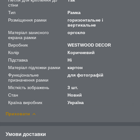
стіни
Тип
Рамка
Розміщення рамки
горизонтальне і
вертикальне
Матеріал захисного
оргскло
екрана рамки
Виробник
WESTWOOD DECOR
Колір
Коричневий
Підставка
Ні
Матеріал підложки рамки
картон
Функціональне
для фотографій
призначення рамки
Місткість зображень
3 шт.
Стан
Новий
Країна виробник
Україна
Приховати
Умови доставки