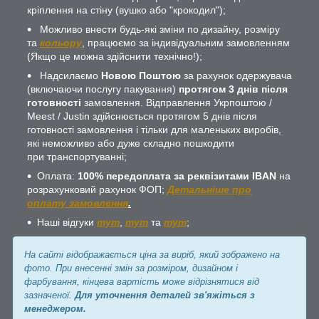
кріплення на стіну (вушко або "крокодил");
Можливо внести будь-які зміни по дизайну, розміру
та
кольору
, працюємо за індивідуальним замовленням
(Якщо це можна здійснити технічно!);
Надсилаємо
Новою Поштою
за рахунок одержувача
(включаючи послугу пакування)
протягом 3 днів після
готовності
замовлення. Відправлення Укрпоштою /
Meest / Justin здійснюється протягом 5 днів після
готовності замовлення і тільки для маленьких виробів,
які неможливо або дуже складно пошкодити
при транспортуванні;
Оплата:
100% передоплата за реквізитами IBAN
на
розрахунковий рахунок ФОП;
Детальніше про
оплату замовлення
.
Наші відгуки
тут
,
тут
та
тут
;
На сайті відображається ціна за виріб, який зображено на
фото. При внесенні змін за розміром, дизайном і
фарбування, кінцева вартість може відрізнятися від
зазначеної.
Для уточнення деталей зв'яжіться з
менеджером.