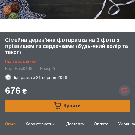
Сімейна дерев'яна фоторамка на 3 фото з
прізвищем та сердечками (будь-який колір та
текст)
Під замовлення
Код: Рам0149
Роздріб
Відправка з
21 серпня 2026
676
₴
Купити
Опис
Характеристики
Доставка
Оплата
Умови п