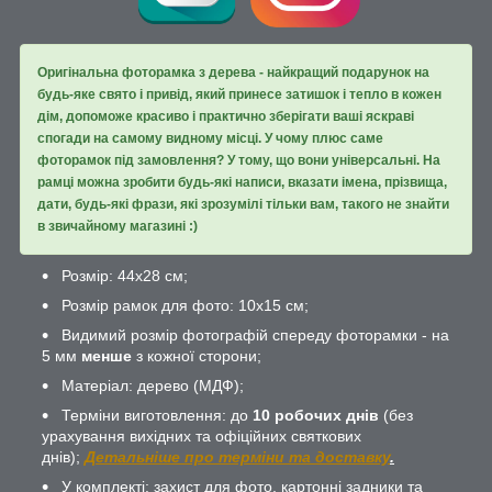
Оригінальна фоторамка з дерева - найкращий подарунок на
будь-яке свято і привід, який принесе затишок і тепло в кожен
дім, допоможе красиво і практично зберігати ваші яскраві
спогади на самому видному місці. У чому плюс саме
фоторамок під замовлення? У тому, що вони універсальні. На
рамці можна зробити будь-які написи, вказати імена, прізвища,
дати, будь-які фрази, які зрозумілі тільки вам, такого не знайти
в звичайному магазині :)
Розмір: 44х28 см;
Розмір рамок для фото: 10х15 см;
Видимий розмір фотографій спереду фоторамки - на
5 мм
менше
з кожної сторони;
Матеріал: дерево (МДФ);
Терміни виготовлення: до
10 робочих днів
(без
урахування вихідних та офіційних святкових
днів);
Детальніше про терміни та доставку
.
У комплекті: захист для фото, картонні задники та