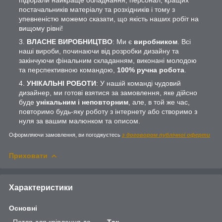
постачальників матеріалу та розхідників і тому з
упевненістю можемо сказати, що якість наших робіт на
вищому рівні!
ВЛАСНЕ ВИРОБНИЦТВО
: Ми є
виробником
. Всі
наші вироби, починаючи від розробки дизайну та
закінчуючи фінальним складанням, виконані молодою
та перспективною командою,
100% ручна робота
.
УНІКАЛЬНІ РОБОТИ
: У нашій команді чудовий
дизайнер, ми готові взятися за замовлення, яке дійсно
буде
унікальним і неповторним
, але, в той же час,
повторимо будь-яку роботу з інтернету або створимо з
нуля за вашим малюнком та описом.
Оформляючи замовлення, ви погоджуєтесь
з договором публічної оферти
Приховати
Характеристики
Основні
Петля для кріплення до
Так