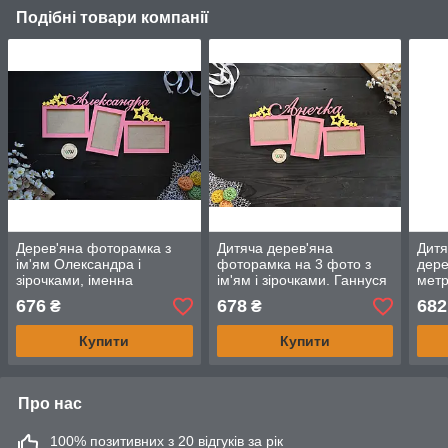
Подібні товари компанії
Дерев'яна фоторамка з
Дитяча дерев'яна
Дитя
ім'ям Олександра і
фоторамка на 3 фото з
дере
зірочками, іменна
ім'ям і зірочками. Ганнуся
метр
фоторамка на 3 фото
(будь-яке ім'я)
ведм
676
678
682
₴
₴
(будь-яке ім'я)
Матв
Купити
Купити
Про нас
100% позитивних з 20 відгуків за рік