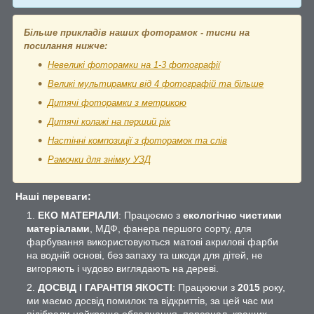
Більше прикладів наших фоторамок - тисни на
посилання нижче:
Невеликі фоторамки на 1-3 фотографії
Великі мультирамки від 4 фотографій та більше
Дитячі фоторамки з метрикою
Дитячі колажі на перший рік
Настінні композиції з фоторамок та слів
Рамочки для знімку УЗД
Наші переваги:
ЕКО МАТЕРІАЛИ
: Працюємо з
екологічно чистими
матеріалами
, МДФ, фанера першого сорту, для
фарбування використовуються матові акрилові фарби
на водній основі, без запаху та шкоди для дітей, не
вигоряють і чудово виглядають на дереві.
ДОСВІД І ГАРАНТІЯ ЯКОСТІ
: Працюючи з
2015
року,
ми маємо досвід помилок та відкриттів, за цей час ми
підібрали найкраще обладнання, персонал, кращих