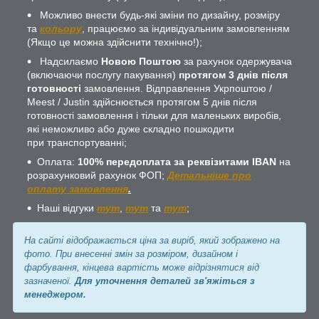
Можливо внести будь-які зміни по дизайну, розміру
та
кольору
, працюємо за індивідуальним замовленням
(Якщо це можна здійснити технічно!);
Надсилаємо
Новою Поштою
за рахунок одержувача
(включаючи послугу пакування)
протягом 3 днів після
готовності
замовлення. Відправлення Укрпоштою /
Meest / Justin здійснюється протягом 5 днів після
готовності замовлення і тільки для маленьких виробів,
які неможливо або дуже складно пошкодити
при транспортуванні;
Оплата:
100% передоплата за реквізитами IBAN
на
розрахунковий рахунок ФОП;
Детальніше про
оплату замовлення
.
Наші відгуки
тут
,
тут
та
тут
;
На сайті відображається ціна за виріб, який зображено на
фото. При внесенні змін за розміром, дизайном і
фарбування, кінцева вартість може відрізнятися від
зазначеної.
Для уточнення деталей зв'яжіться з
менеджером.