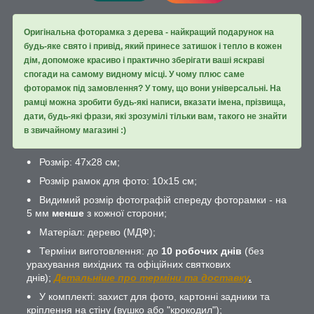
Оригінальна фоторамка з дерева - найкращий подарунок на
будь-яке свято і привід, який принесе затишок і тепло в кожен
дім, допоможе красиво і практично зберігати ваші яскраві
спогади на самому видному місці. У чому плюс саме
фоторамок під замовлення? У тому, що вони універсальні. На
рамці можна зробити будь-які написи, вказати імена, прізвища,
дати, будь-які фрази, які зрозумілі тільки вам, такого не знайти
в звичайному магазині :)
Розмір: 47х28 см;
Розмір рамок для фото: 10х15 см;
Видимий розмір фотографій спереду фоторамки - на
5 мм
менше
з кожної сторони;
Матеріал: дерево (МДФ);
Терміни виготовлення: до
10 робочих днів
(без
урахування вихідних та офіційних святкових
днів);
Детальніше про терміни та доставку
.
У комплекті: захист для фото, картонні задники та
кріплення на стіну (вушко або "крокодил");