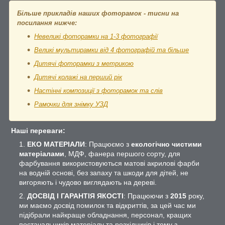
Більше прикладів наших фоторамок - тисни на
посилання нижче:
Невеликі фоторамки на 1-3 фотографії
Великі мультирамки від 4 фотографій та більше
Дитячі фоторамки з метрикою
Дитячі колажі на перший рік
Настінні композиції з фоторамок та слів
Рамочки для знімку УЗД
Наші переваги:
ЕКО МАТЕРІАЛИ
: Працюємо з
екологічно чистими
матеріалами
, МДФ, фанера першого сорту, для
фарбування використовуються матові акрилові фарби
на водній основі, без запаху та шкоди для дітей, не
вигоряють і чудово виглядають на дереві.
ДОСВІД І ГАРАНТІЯ ЯКОСТІ
: Працюючи з
2015
року,
ми маємо досвід помилок та відкриттів, за цей час ми
підібрали найкраще обладнання, персонал, кращих
постачальників матеріалу та розхідників і тому з