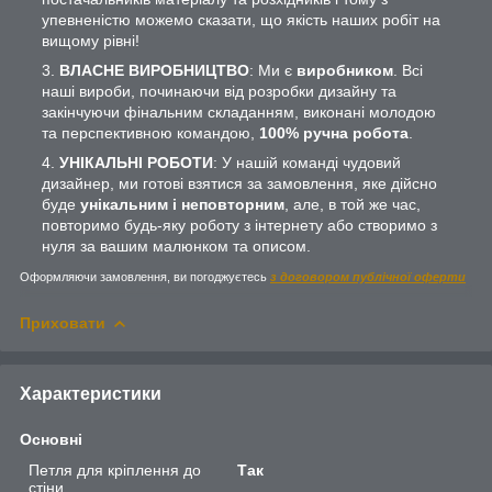
упевненістю можемо сказати, що якість наших робіт на
вищому рівні!
ВЛАСНЕ ВИРОБНИЦТВО
: Ми є
виробником
. Всі
наші вироби, починаючи від розробки дизайну та
закінчуючи фінальним складанням, виконані молодою
та перспективною командою,
100% ручна робота
.
УНІКАЛЬНІ РОБОТИ
: У нашій команді чудовий
дизайнер, ми готові взятися за замовлення, яке дійсно
буде
унікальним і неповторним
, але, в той же час,
повторимо будь-яку роботу з інтернету або створимо з
нуля за вашим малюнком та описом.
Оформляючи замовлення, ви погоджуєтесь
з договором публічної оферти
Приховати
Характеристики
Основні
Петля для кріплення до
Так
стіни