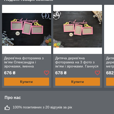
Дерев'яна фоторамка з
Дитяча дерев'яна
Дитя
ім'ям Олександра і
фоторамка на 3 фото з
дере
зірочками, іменна
ім'ям і зірочками. Ганнуся
метр
фоторамка на 3 фото
(будь-яке ім'я)
ведм
676
678
682
₴
₴
(будь-яке ім'я)
Матв
Купити
Купити
Про нас
100% позитивних з 20 відгуків за рік