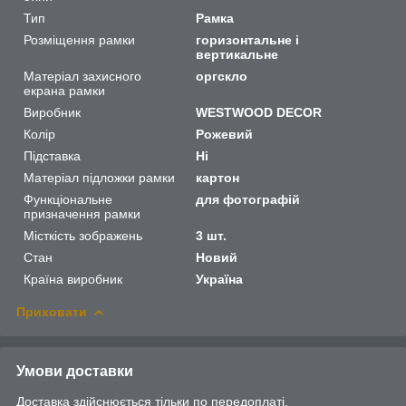
Тип
Рамка
Розміщення рамки
горизонтальне і
вертикальне
Матеріал захисного
оргскло
екрана рамки
Виробник
WESTWOOD DECOR
Колір
Рожевий
Підставка
Ні
Матеріал підложки рамки
картон
Функціональне
для фотографій
призначення рамки
Місткість зображень
3 шт.
Стан
Новий
Країна виробник
Україна
Приховати
Умови доставки
Доставка здійснюється тільки по передоплаті.