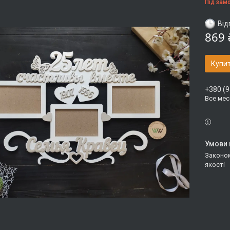
Під зам
Від
869 
Купи
+380 (9
Все ме
Законом не передбачено повернення та обмін даного товару належної
якості