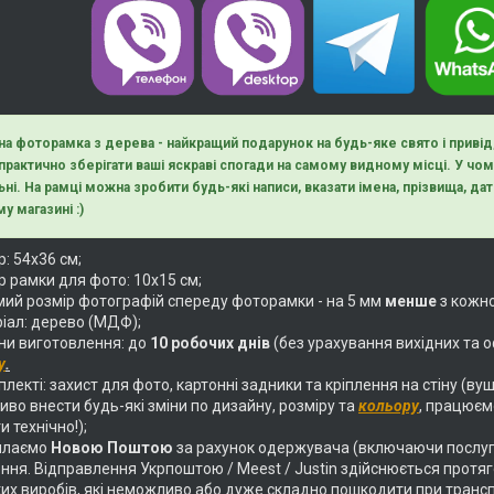
на фоторамка з дерева - найкращий подарунок на будь-яке свято і приві
 практично зберігати ваші яскраві спогади на самому видному місці. У ч
ьні. На рамці можна зробити будь-які написи, вказати імена, прізвища, дати
у магазині :)
: 54х36 см;
р рамки для фото: 10х15 см;
ий розмір фотографій спереду фоторамки - на 5 мм
менше
з кожно
іал: дерево (МДФ);
ни виготовлення: до
10 робочих днів
(без урахування вихідних та о
у
.
лекті: захист для фото, картонні задники та кріплення на стіну (вуш
во внести будь-які зміни по дизайну, розміру та
кольору
, працюєм
и технічно!);
илаємо
Новою Поштою
за рахунок одержувача (включаючи послуг
ня. Відправлення Укрпоштою / Meest / Justin здійснюється протягом
их виробів, які неможливо або дуже складно пошкодити при трансп