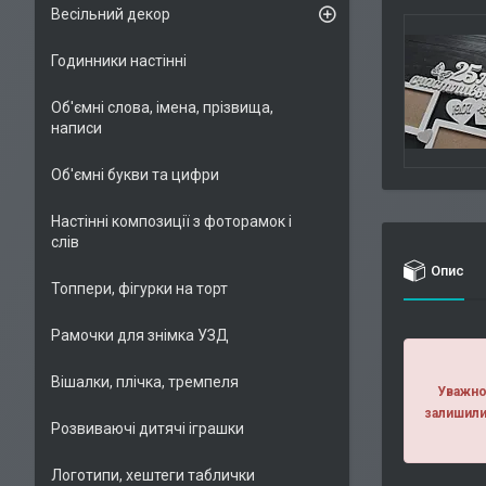
Весільний декор
Годинники настінні
Об'ємні слова, імена, прізвища,
написи
Об'ємні букви та цифри
Настінні композиції з фоторамок і
слів
Опис
Топпери, фігурки на торт
Рамочки для знімка УЗД
Вішалки, плічка, тремпеля
Уважно 
залишили
Розвиваючі дитячі іграшки
Логотипи, хештеги таблички