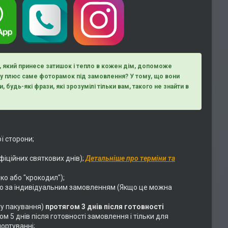
д, який принесе затишок і тепло в кожен дім, допоможе
ому плюс саме фоторамок під замовлення? У тому, що вони
, будь-які фрази, які зрозумілі тільки вам, такого не знайти в
ї сторони;
фіційних святкових днів);
Детальніше про терміни та
ко або "крокодил");
о за індивідуальним замовленням (Якщо це можна
у пакування)
протягом 3 днів після готовності
 5 днів після готовності замовлення і тільки для
ортуванні;