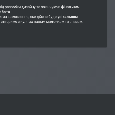
 від розробки дизайну та закінчуючи фінальним
робота
.
ся за замовлення, яке дійсно буде
унікальним і
або створимо з нуля за вашим малюнком та описом.