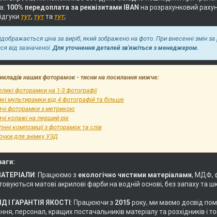
а:
100% передоплата за реквізитами IBAN
на розрахунковий раху
відгуки
тут
,
тут
та
тут
;
відображається ціна за виріб, який зображено на фото. При внесенні змін за
ися від зазначеної.
Для уточнення деталей зв'яжіться з менеджером.
икладів наших фоторамок - тисни на посилання нижче:
ликі фоторамки на 1-3 фотографії
кі мультирамки від 4 фотографій та більше
ячі фоторамки з метрикою
чі колажі на перший рік
інні композиції з фоторамок та слів
очки для знімку УЗД
ваги:
МАТЕРІАЛИ
: Працюємо з
екологічно чистими матеріалами
, МДФ, 
овуються матові акрилові фарби на водній основі, без запаху та ш
Д І ГАРАНТІЯ ЯКОСТІ
: Працюючи з
2015
року, ми маємо досвід пом
ня, персонал, кращих постачальників матеріалу та розхідників і т