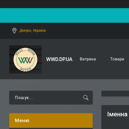
Дніпро, Україна
WWD.DP.UA
Витрина
Товари
Іменна 