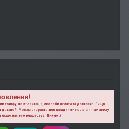
мовлення!
ики товару, комплектація, способи оплати та доставки. Якщо
ня деталей. Можна скористатися швидкими посиланнями знизу
ки якщо вас все влаштовує. Дякую :)