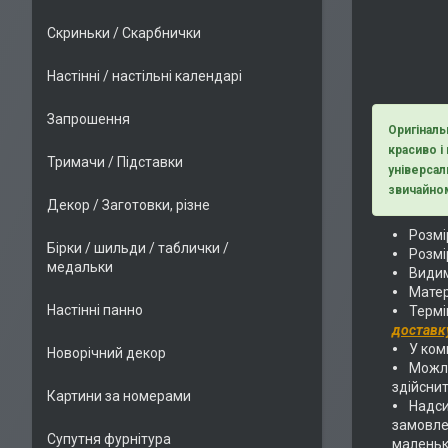
Скриньки / Скарбнички
Настінні / настільні календарі
Запрошення
Оригіналь
красиво і
Тримачи / Підставки
універсал
звичайном
Декор / Заготовки, різне
Розмір
Бірки / шильди / таблички /
Розмі
медальки
Видим
Матер
Настінні панно
Термі
доставк
У комп
Новорічний декор
Можли
здійснит
Картини за номерами
Надс
замовлен
Супутня фурнітура
маленьк