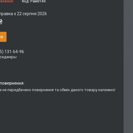
овлення
Код:
Рам0140
правка з 22 серпня 2026
₴
ти
5) 131-64-96
сседжеры