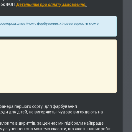
нок ФОП;
Детальніше про оплату замовлення
.
 розміром, дизайном і фарбування, кінцева вартість може
фанера першого сорту, для фарбування
коди для дітей, не вигоряють і чудово виглядають на
илок та відкриттів, за цей час ми підібрали найкраще
ому з упевненістю можемо сказати, що якість наших робіт