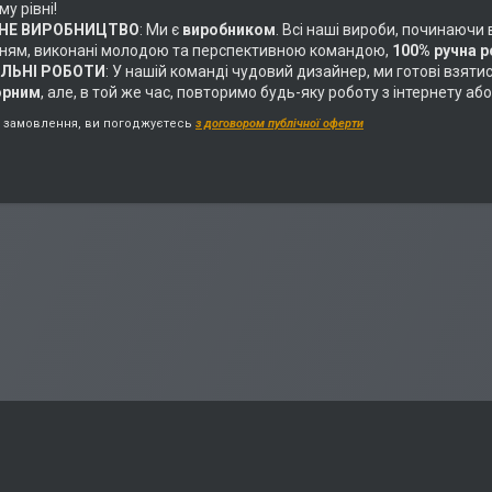
у рівні!
НЕ ВИРОБНИЦТВО
: Ми є
виробником
. Всі наші вироби, починаючи
ням, виконані молодою та перспективною командою,
100% ручна 
АЛЬНІ РОБОТИ
: У нашій команді чудовий дизайнер, ми готові взяти
орним
, але, в той же час, повторимо будь-яку роботу з інтернету 
замовлення, ви погоджуєтесь
з договором публічної оферти