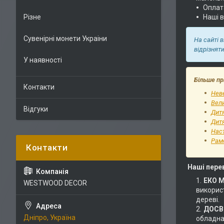
Оплат
Різне
Наші 
Сувенірні монети Украіни
На сайті 
відрізнят
У наявності
Більше пр
Контакти
Неве
Вели
Відгуки
Дит
Дитя
Наст
Рам
Наші пере
ЕКО 
WESTWOOD DECOR
використ
дереві.
ДОСВІ
Дніпро, Україна
обладнан