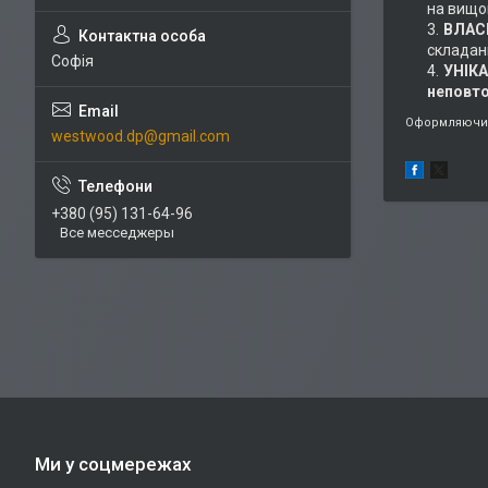
на вищом
ВЛАС
складан
Софія
УНІК
неповт
Оформляючи 
westwood.dp@gmail.com
+380 (95) 131-64-96
Все месседжеры
Ми у соцмережах