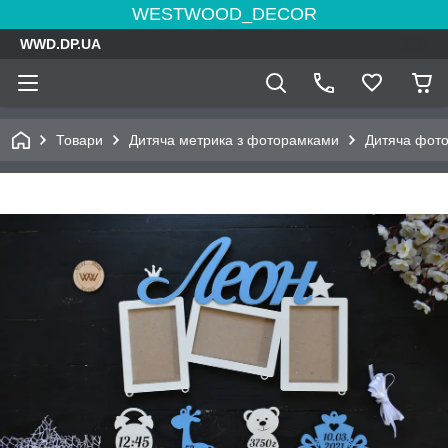
WESTWOOD_DECOR
WWD.DP.UA
Товари
Дитяча метрика з фоторамками
Дитяча фото