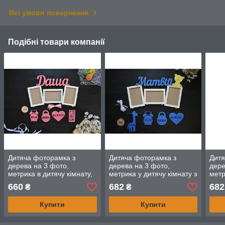
Всі умови повернення
Подібні товари компанії
Дитяча фоторамка з
Дитяча фоторамка з
Дитя
дерева на 3 фото,
дерева на 3 фото,
дере
метрика в дитячу кімнату,
метрика у дитячу кімнату з
метр
фоторамка з даними.
ведмедиком та даними.
коти
660
682
682
₴
₴
Даша (будь-яке ім'я)
Матвій (будь-яке ім'я)
(буд
Купити
Купити