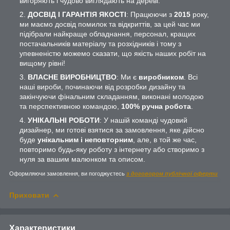
вигоряють і чудово виглядають на дереві.
ДОСВІД І ГАРАНТІЯ ЯКОСТІ
: Працюючи з
2015
року,
ми маємо досвід помилок та відкриттів, за цей час ми
підібрали найкраще обладнання, персонал, кращих
постачальників матеріалу та розхідників і тому з
упевненістю можемо сказати, що якість наших робіт на
вищому рівні!
ВЛАСНЕ ВИРОБНИЦТВО
: Ми є
виробником
. Всі
наші вироби, починаючи від розробки дизайну та
закінчуючи фінальним складанням, виконані молодою
та перспективною командою,
100% ручна робота
.
УНІКАЛЬНІ РОБОТИ
: У нашій команді чудовий
дизайнер, ми готові взятися за замовлення, яке дійсно
буде
унікальним і неповторним
, але, в той же час,
повторимо будь-яку роботу з інтернету або створимо з
нуля за вашим малюнком та описом.
Оформляючи замовлення, ви погоджуєтесь
з договором публічної оферти
Приховати
Характеристики