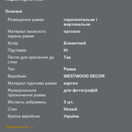
Основні
Розміщення рамки
горизонтальне і
вертикальне
Матеріал захисного
оргскло
екрана рамки
Колір
Блакитний
Підставка
Ні
Петля для кріплення до
Так
стіни
Тип
Рамка
Виробник
WESTWOOD DECOR
Матеріал підложки рамки
картон
Функціональне
для фотографій
призначення рамки
Місткість зображень
3 шт.
Стан
Новий
Країна виробник
Україна
Приховати