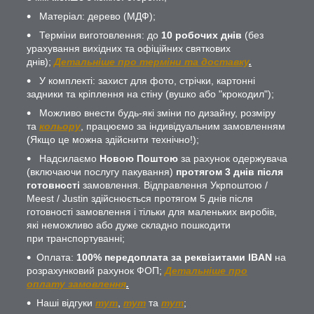
Матеріал: дерево (МДФ);
Терміни виготовлення: до
10 робочих днів
(без
урахування вихідних та офіційних святкових
днів);
Детальніше про терміни та доставку
.
У комплекті: захист для фото, стрічки, картонні
задники та кріплення на стіну (вушко або "крокодил");
Можливо внести будь-які зміни по дизайну, розміру
та
кольору
, працюємо за індивідуальним замовленням
(Якщо це можна здійснити технічно!);
Надсилаємо
Новою Поштою
за рахунок одержувача
(включаючи послугу пакування)
протягом 3 днів після
готовності
замовлення. Відправлення Укрпоштою /
Meest / Justin здійснюється протягом 5 днів після
готовності замовлення і тільки для маленьких виробів,
які неможливо або дуже складно пошкодити
при транспортуванні;
Оплата:
100% передоплата за реквізитами IBAN
на
розрахунковий рахунок ФОП;
Детальніше про
оплату замовлення
.
Наші відгуки
тут
,
тут
та
тут
;