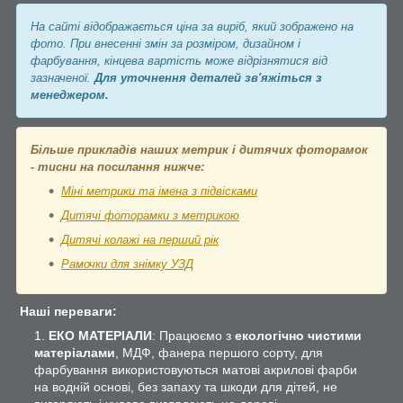
На сайті відображається ціна за виріб, який зображено на
фото. При внесенні змін за розміром, дизайном і
фарбування, кінцева вартість може відрізнятися від
зазначеної.
Для уточнення деталей зв'яжіться з
менеджером.
Більше прикладів наших метрик і дитячих фоторамок
- тисни на посилання нижче:
Міні метрики та імена з підвісками
Дитячі фоторамки з метрикою
Дитячі колажі на перший рік
Рамочки для знімку УЗД
Наші переваги:
ЕКО МАТЕРІАЛИ
: Працюємо з
екологічно чистими
матеріалами
, МДФ, фанера першого сорту, для
фарбування використовуються матові акрилові фарби
на водній основі, без запаху та шкоди для дітей, не