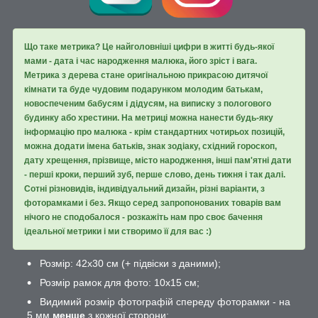
Що таке метрика? Це найголовніші цифри в житті будь-якої
мами - дата і час народження малюка, його зріст і вага.
Метрика з дерева стане оригінальною прикрасою дитячої
кімнати та буде чудовим подарунком молодим батькам,
новоспеченим бабусям і дідусям, на виписку з пологового
будинку або хрестини. На метриці можна нанести будь-яку
інформацію про малюка - крім стандартних чотирьох позицій,
можна додати імена батьків, знак зодіаку, східний гороскоп,
дату хрещення, прізвище, місто народження, інші пам'ятні дати
- перші кроки, перший зуб, перше слово, день тижня і так далі.
Сотні різновидів, індивідуальний дизайн, різні варіанти, з
фоторамками і без. Якщо серед запропонованих товарів вам
нічого не сподобалося - розкажіть нам про своє бачення
ідеальної метрики і ми створимо її для вас :)
Розмір: 42х30 см (+ підвіски з даними);
Розмір рамок для фото: 10х15 см;
Видимий розмір фотографій спереду фоторамки - на
5 мм
менше
з кожної сторони;