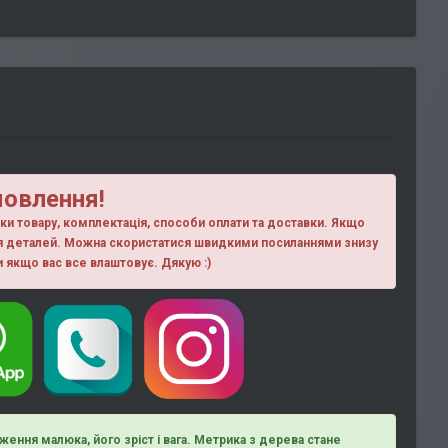
мовлення!
ики товару, комплектація, способи оплати та доставки. Якщо
ня деталей. Можна скористатися швидкими посиланнями знизу
ки якщо вас все влаштовує. Дякую :)
ження малюка, його зріст і вага. Метрика з дерева стане