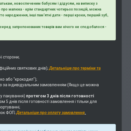
тькам, новоспеченим бабусям і дідусям, на виписку з
 про малюка - крім стандартних чотирьох позицій, можна
то народження, інші пам'ятні дати - перші кроки, перший зуб,
що серед запропонованих товарів вам нічого не сподобалося -
ї сторони;
фіційних святкових днів);
Детальніше про терміни та
ко або "крокодил");
о за індивідуальним замовленням (Якщо це можна
у пакування)
протягом 3 днів після готовності
 5 днів після готовності замовлення і тільки для
ортуванні;
нок ФОП;
Детальніше про оплату замовлення
.