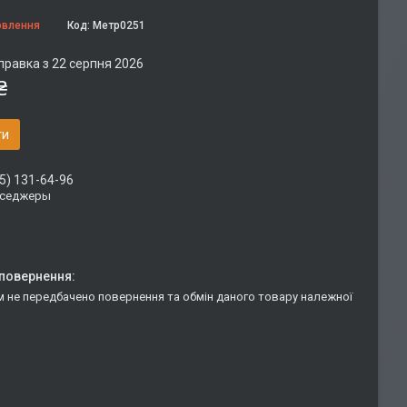
овлення
Код:
Метр0251
правка з 22 серпня 2026
₴
ти
5) 131-64-96
сседжеры