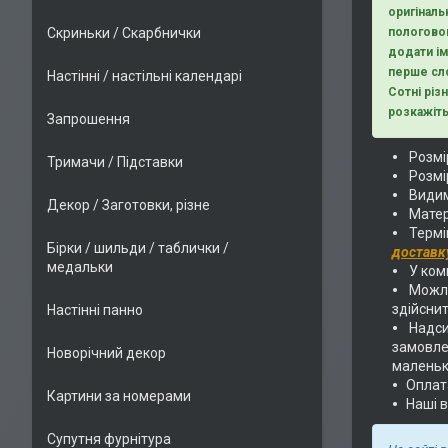
оригіналь
Скриньки / Скарбнички
пологовог
додати ім
перше сло
Настінні / настільні календарі
Сотні різ
розкажіть
Запрошення
Розмір
Тримачи / Підставки
Розмі
Видим
Декор / Заготовки, різне
Матер
Термі
Бірки / шильди / таблички /
доставк
медальки
У комп
Можли
здійснит
Настінні панно
Надс
замовлен
Новорічний декор
маленьк
Оплат
Картини за номерами
Наші 
Супутня фурнітура