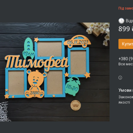
Під зам
Від
899 
Купи
+380 (9
Все ме
Законом не передбачено повернення та обмін даного товару належної
якості