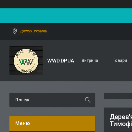
Дніпро, Україна
WWD.DP.UA
Витрина
Товари
Дерев'
Тимофій