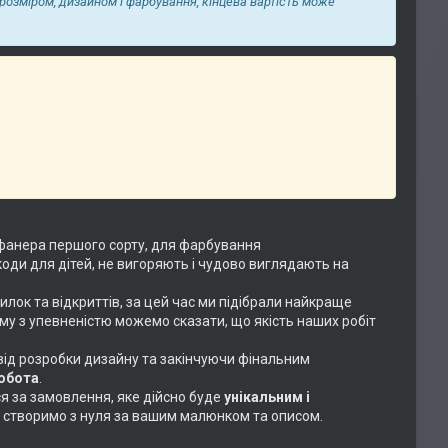
 розміром, дизайном і фарбування, кінцева вартість може
фанера першого сорту, для фарбування
коди для дітей, не вигоряють і чудово виглядають на
илок та відкриттів, за цей час ми підібрали найкраще
ому з упевненістю можемо сказати, що якість наших робіт
 від розробки дизайну та закінчуючи фінальним
робота
.
ся за замовлення, яке дійсно буде
унікальним і
або створимо з нуля за вашим малюнком та описом.