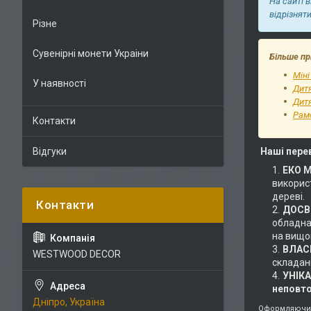
На сайті 
відрізнят
Різне
Сувенірні монети Украіни
Більше пр
Міні
У наявності
Дит
Дитя
Рам
Контакти
Відгуки
Наші пере
ЕКО 
використ
дереві.
ДОСВІ
обладнан
на вищом
ВЛАС
WESTWOOD DECOR
складан
УНІК
неповт
Дніпро, Україна
Оформляючи 