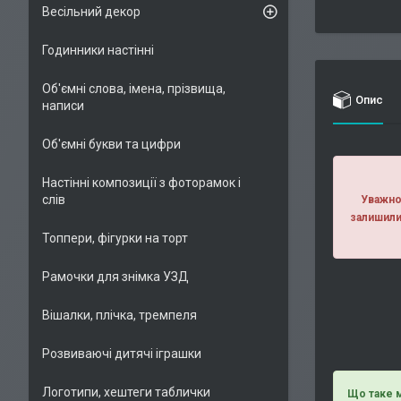
Весільний декор
Годинники настінні
Об'ємні слова, імена, прізвища,
Опис
написи
Об'ємні букви та цифри
Настінні композиції з фоторамок і
слів
Уважно 
залишили
Топпери, фігурки на торт
Рамочки для знімка УЗД
Вішалки, плічка, тремпеля
Розвиваючі дитячі іграшки
Логотипи, хештеги таблички
Що таке м