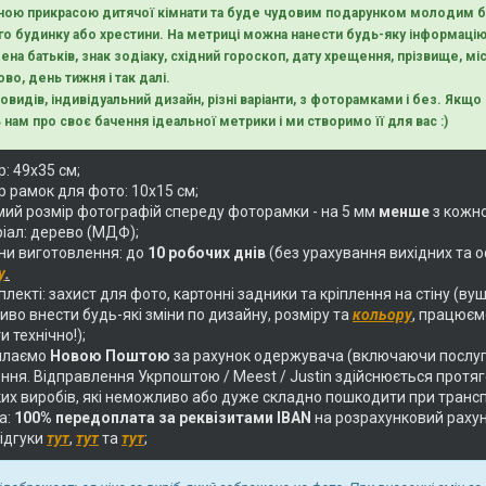
ною прикрасою дитячої кімнати та буде чудовим подарунком молодим ба
о будинку або хрестини. На метриці можна нанести будь-яку інформацію
ена батьків, знак зодіаку, східний гороскоп, дату хрещення, прізвище, міс
во, день тижня і так далі.
новидів, індивідуальний дизайн, різні варіанти, з фоторамками і без. Як
 нам про своє бачення ідеальної метрики і ми створимо її для вас :)
: 49х35 см;
р рамок для фото: 10х15 см;
ий розмір фотографій спереду фоторамки - на 5 мм
менше
з кожно
іал: дерево (МДФ);
ни виготовлення: до
10 робочих днів
(без урахування вихідних та о
у
.
лекті: захист для фото, картонні задники та кріплення на стіну (вуш
во внести будь-які зміни по дизайну, розміру та
кольору
, працюєм
и технічно!);
илаємо
Новою Поштою
за рахунок одержувача (включаючи послуг
ня. Відправлення Укрпоштою / Meest / Justin здійснюється протягом
их виробів, які неможливо або дуже складно пошкодити при трансп
а:
100% передоплата за реквізитами IBAN
на розрахунковий раху
відгуки
тут
,
тут
та
тут
;