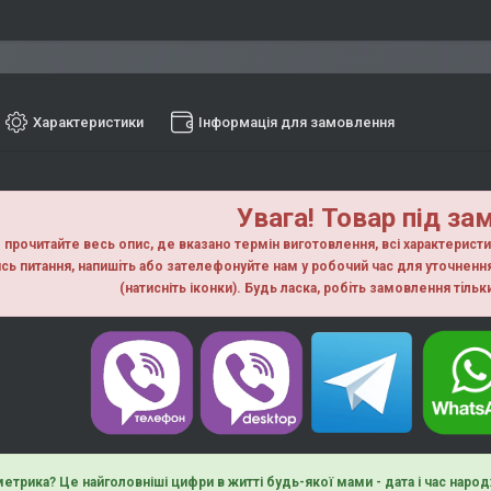
Характеристики
Інформація для замовлення
Увага! Товар під за
прочитайте весь опис, де вказано термін виготовлення, всі характерист
сь питання, напишiть або зателефонуйте нам у робочий час для уточнен
(натисніть іконки). Будь ласка, робiть замовлення тiль
етрика? Це найголовніші цифри в житті будь-якої мами - дата і час народ