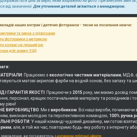
відображається ціна за виріб, який зображено на фото. При внесенні змін за
ися від зазначеної.
Для уточнення деталей зв'яжіться з менеджером.
икладів наших метрик і дитячих фоторамок - тисни на посилання нижче:
 метрики та імена з підвісками
ячі фоторамки з метрикою
чі колажі на перший рік
очки для знімку УЗД
ваги:
МАТЕРІАЛИ
: Працюємо з
екологічно чистими матеріалами
, МДФ, 
овуються матові акрилові фарби на водній основі, без запаху та ш
Д І ГАРАНТІЯ ЯКОСТІ
: Працюючи з
2015
року, ми маємо досвід пом
ня, персонал, кращих постачальників матеріалу та розхідників і т
у рівні!
НЕ ВИРОБНИЦТВО
: Ми є
виробником
. Всі наші вироби, починаючи
ням, виконані молодою та перспективною командою,
100% ручна 
АЛЬНІ РОБОТИ
: У нашій команді чудовий дизайнер, ми готові взяти
орним
, але, в той же час, повторимо будь-яку роботу з інтернету 
замовлення, ви погоджуєтесь
з договором публічної оферти