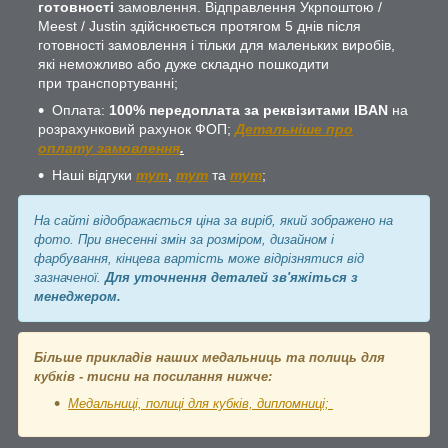
готовності
замовлення. Відправлення Укрпоштою /
Meest / Justin здійснюється протягом 5 днів після
готовності замовлення і тільки для маленьких виробів,
які неможливо або дуже складно пошкодити
при транспортуванні;
Оплата:
100% передоплата за реквізитами IBAN
на
розрахунковий рахунок ФОП;
Детальніше про
оплату замовлення
.
Наші відгуки
тут
,
тут
та
тут
;
На сайті відображається ціна за виріб, який зображено на
фото. При внесенні змін за розміром, дизайном і
фарбування, кінцева вартість може відрізнятися від
зазначеної.
Для уточнення деталей зв'яжіться з
менеджером.
Більше прикладів наших медальниць та полиць для
кубків - тисни на посилання нижче:
Медальниці, полиці для кубків, дипломниці;