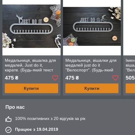
Медальниця, вішалка для
Медальниця, вішалки для
Імен
медалей, Just do it,
медалей just do it
віша
карате. (Будь-який текст
"Велоспорт". (Будь-який
"Вел
та вид спорту)
текст та вид спорту)
який
475
475
505
₴
₴
Купити
Купити
Про нас
100% позитивних з 20 відгуків за рік
Працює з 19.04.2019