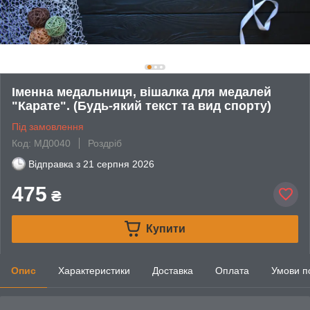
Іменна медальниця, вішалка для медалей
"Карате". (Будь-який текст та вид спорту)
Під замовлення
Код: МД0040
Роздріб
Відправка з
21 серпня 2026
475
₴
Купити
Опис
Характеристики
Доставка
Оплата
Умови п