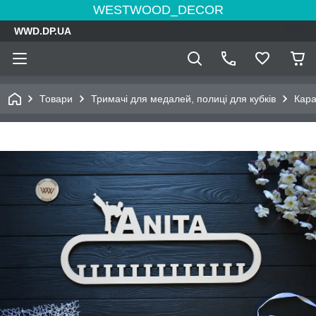
WESTWOOD_DECOR
WWD.DP.UA
Товари
Тримачі для медалей, полиці для кубків
Кара