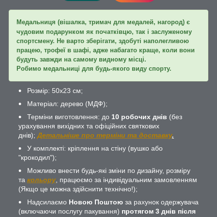
Медальниця (вішалка, тримач для медалей, нагород) є
чудовим подарунком як початківцю, так і заслуженому
спортсмену. Не варто зберігати, здобуті наполегливою
працею, трофеї в шафі, адже набагато краще, коли вони
будуть завжди на самому видному місці.
Робимо медальниці для будь-якого виду спорту.
Розмір: 50х23 см;
Матеріал: дерево (МДФ);
Терміни виготовлення: до
10 робочих днів
(без
урахування вихідних та офіційних святкових
днів);
Детальніше про терміни та доставку
.
У комплекті: кріплення на стіну (вушко або
"крокодил");
Можливо внести будь-які зміни по дизайну, розміру
та
кольору
, працюємо за індивідуальним замовленням
(Якщо це можна здійснити технічно!);
Надсилаємо
Новою Поштою
за рахунок одержувача
(включаючи послугу пакування)
протягом 3 днів після