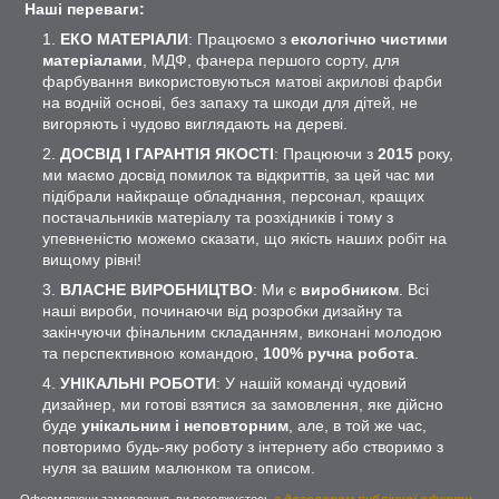
Наші переваги:
ЕКО МАТЕРІАЛИ
: Працюємо з
екологічно чистими
матеріалами
, МДФ, фанера першого сорту, для
фарбування використовуються матові акрилові фарби
на водній основі, без запаху та шкоди для дітей, не
вигоряють і чудово виглядають на дереві.
ДОСВІД І ГАРАНТІЯ ЯКОСТІ
: Працюючи з
2015
року,
ми маємо досвід помилок та відкриттів, за цей час ми
підібрали найкраще обладнання, персонал, кращих
постачальників матеріалу та розхідників і тому з
упевненістю можемо сказати, що якість наших робіт на
вищому рівні!
ВЛАСНЕ ВИРОБНИЦТВО
: Ми є
виробником
. Всі
наші вироби, починаючи від розробки дизайну та
закінчуючи фінальним складанням, виконані молодою
та перспективною командою,
100% ручна робота
.
УНІКАЛЬНІ РОБОТИ
: У нашій команді чудовий
дизайнер, ми готові взятися за замовлення, яке дійсно
буде
унікальним і неповторним
, але, в той же час,
повторимо будь-яку роботу з інтернету або створимо з
нуля за вашим малюнком та описом.
Оформляючи замовлення, ви погоджуєтесь
з договором публічної оферти