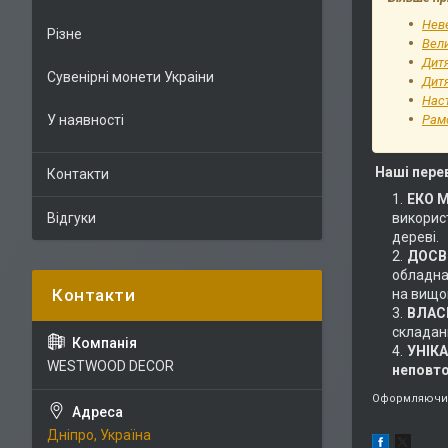
Неве
Різне
Вели
Дит
Сувенірні монети Украіни
Дитя
Наст
У наявності
Рам
Наші пере
Контакти
ЕКО 
Відгуки
використ
дереві.
ДОСВІ
обладнан
на вищом
ВЛАС
складан
УНІК
WESTWOOD DECOR
неповт
Оформляючи 
Дніпро, Україна