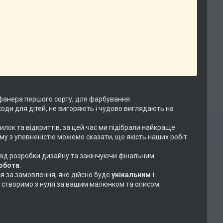
фанера першого сорту, для фарбування
коди для дітей, не вигоряють і чудово виглядають на
илок та відкриттів, за цей час ми підібрали найкраще
ому з упевненістю можемо сказати, що якість наших робіт
 від розробки дизайну та закінчуючи фінальним
робота
.
ся за замовлення, яке дійсно буде
унікальним і
або створимо з нуля за вашим малюнком та описом.