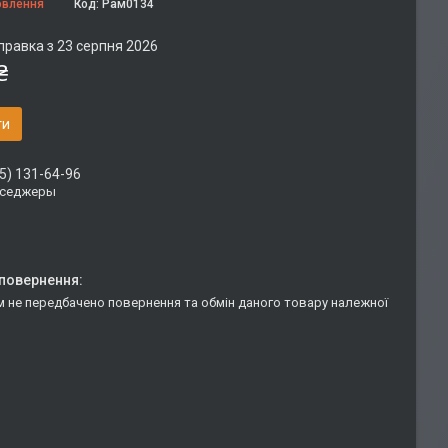
овлення
Код:
Рам0134
правка з 23 серпня 2026
₴
ти
5) 131-64-96
сседжеры