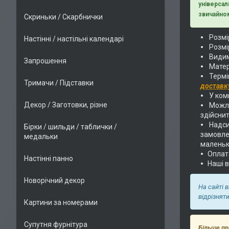
універсал
звичайном
Скриньки / Скарбнички
Розмір
Настінні / настільні календарі
Розмі
Видим
Запрошення
Матер
Термі
Тримачи / Підставки
доставк
У комп
Декор / Заготовки, різне
Можли
здійснит
Надс
Бірки / шильди / таблички /
замовлен
медальки
маленьк
Оплат
Настінні панно
Наші 
Новорічний декор
На сайті 
відрізнят
Картини за номерами
Супутня фурнітура
Більше пр