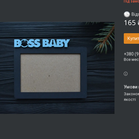
Під зам
Від
165 
Купи
+380 (9
Все ме
Законом не передбачено повернення та обмін даного товару належної
якості