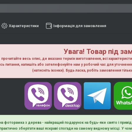
Характеристики
Інформація для замовлення
Увага! Товар під за
прочитайте весь опис, де вказано термін виготовлення, всі характерист
сь питання, напишiть або зателефонуйте нам у робочий час для уточнен
(натисніть іконки). Будь ласка, робiть замовлення тiль
на фоторамка з дерева - найкращий подарунок на будь-яке свято і приві
 практично зберігати ваші яскраві спогади на самому видному місці. У ч