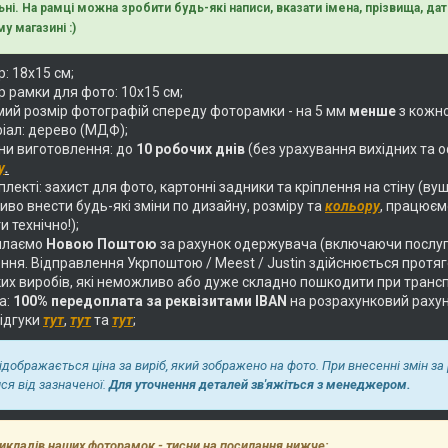
ьні. На рамці можна зробити будь-які написи, вказати імена, прізвища, дати
у магазині :)
: 18х15 см;
р рамки для фото: 10х15 см;
ий розмір фотографій спереду фоторамки - на 5 мм
менше
з кожно
іал: дерево (МДФ);
ни виготовлення: до
10 робочих днів
(без урахування вихідних та о
у
.
лекті: захист для фото, картонні задники та кріплення на стіну (вуш
во внести будь-які зміни по дизайну, розміру та
кольору
, працюєм
и технічно!);
илаємо
Новою Поштою
за рахунок одержувача (включаючи послуг
ня. Відправлення Укрпоштою / Meest / Justin здійснюється протягом
их виробів, які неможливо або дуже складно пошкодити при трансп
а:
100% передоплата за реквізитами IBAN
на розрахунковий раху
відгуки
тут
,
тут
та
тут
;
відображається ціна за виріб, який зображено на фото. При внесенні змін за
ися від зазначеної.
Для уточнення деталей зв'яжіться з менеджером.
икладів наших фоторамок - тисни на посилання нижче: