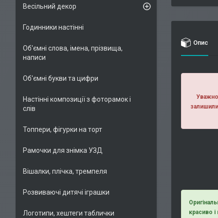
Весільний декор
Годинники настінні
Опис
Об'ємні слова, імена, прізвища,
написи
Об'ємні букви та цифри
Уважно 
Настінні композиції з фоторамок і
залишили
слів
Топпери, фігурки на торт
Рамочки для знімка УЗД
Вішалки, плічка, тремпеля
Розвиваючі дитячі іграшки
Оригіналь
красиво і
Логотипи, хештеги таблички