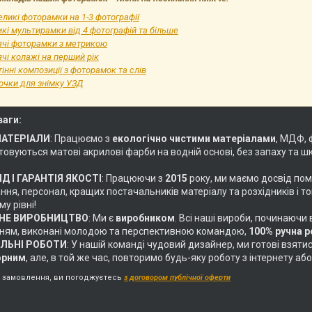
ликі фоторамки на 1-3 фотографії
кі мультирамки від 4 фотографій та більше
ячі фоторамки з метрикою
чі колажі на перший рік
інні композиції з фоторамок та слів
очки для знімку УЗД
ваги:
МАТЕРІАЛИ
: Працюємо з
екологічно чистими матеріалами
, МДФ, 
овуються матові акрилові фарби на водній основі, без запаху та ш
Д І ГАРАНТІЯ ЯКОСТІ
: Працюючи з
2015
року, ми маємо досвід пом
ня, персонал, кращих постачальників матеріалу та розхідників і т
у рівні!
НЕ ВИРОБНИЦТВО
: Ми є
виробником
. Всі наші вироби, починаючи
ням, виконані молодою та перспективною командою,
100% ручна 
АЛЬНІ РОБОТИ
: У нашій команді чудовий дизайнер, ми готові взяти
орним
, але, в той же час, повторимо будь-яку роботу з інтернету 
замовлення, ви погоджуєтесь
з договором публічної оферти