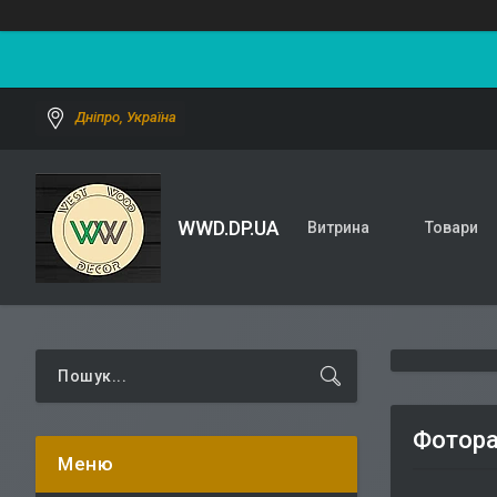
Дніпро, Україна
WWD.DP.UA
Витрина
Товари
Фотора