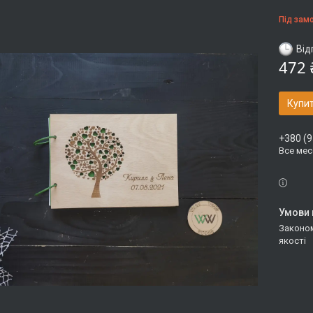
Під зам
Від
472 
Купи
+380 (9
Все ме
Законом не передбачено повернення та обмін даного товару належної
якості