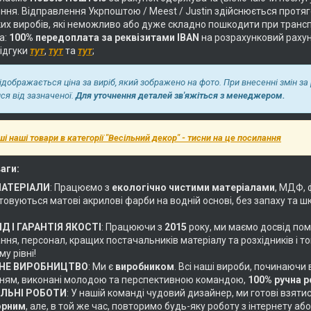
ня. Відправлення Укрпоштою / Meest / Justin здійснюється протягом
их виробів, які неможливо або дуже складно пошкодити при трансп
а:
100% передоплата за реквізитами IBAN
на розрахунковий раху
відгуки
тут
,
тут
та
тут
;
відображається ціна за виріб, який зображено на фото. При внесенні змін з
ися від зазначеної.
Для уточнення деталей зв'яжіться з менеджером.
ші наші товари в категорії "Весільний декор" - тисни на це посилання
аги:
МАТЕРІАЛИ
: Працюємо з
екологічно чистими матеріалами
, МДФ, 
овуються матові акрилові фарби на водній основі, без запаху та ш
Д І ГАРАНТІЯ ЯКОСТІ
: Працюючи з
2015
року, ми маємо досвід пом
ня, персонал, кращих постачальників матеріалу та розхідників і т
у рівні!
НЕ ВИРОБНИЦТВО
: Ми є
виробником
. Всі наші вироби, починаючи
ням, виконані молодою та перспективною командою,
100% ручна 
АЛЬНІ РОБОТИ
: У нашій команді чудовий дизайнер, ми готові взяти
орним
, але, в той же час, повторимо будь-яку роботу з інтернету 