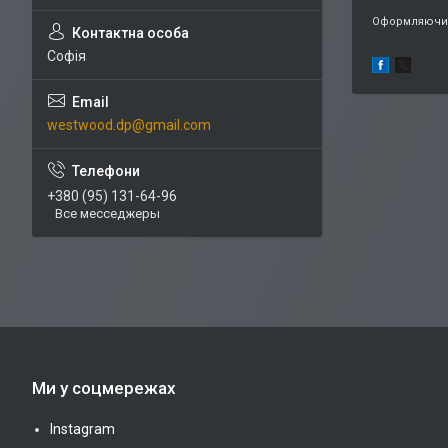
Оформляючи 
Софія
westwood.dp@gmail.com
+380 (95) 131-64-96
Все месседжеры
Ми у соцмережах
Instagram