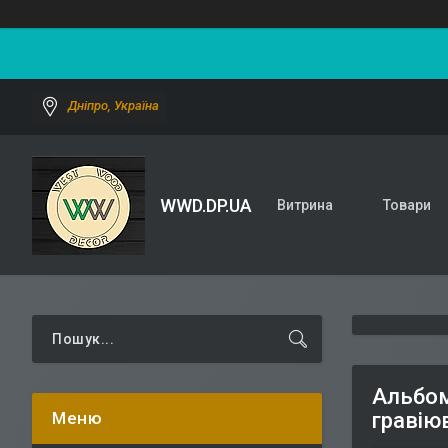
Дніпро, Україна
WWD.DP.UA
Витрина
Товари
Альбом
гравію