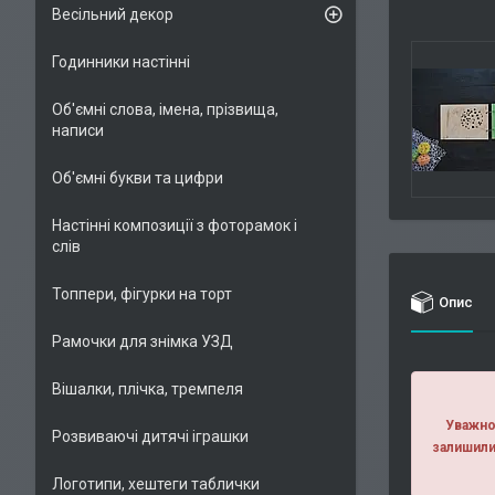
Весільний декор
Годинники настінні
Об'ємні слова, імена, прізвища,
написи
Об'ємні букви та цифри
Настінні композиції з фоторамок і
слів
Топпери, фігурки на торт
Опис
Рамочки для знімка УЗД
Вішалки, плічка, тремпеля
Уважно 
Розвиваючі дитячі іграшки
залишили
Логотипи, хештеги таблички