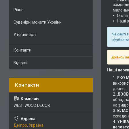
замовлен
Різне
маленьк
Оплат
Наші 
Сувенірні монети Украіни
На сайті 
У наявності
відрізнят
Контакти
Дивись ін
Відгуки
Наші перев
ЕКО 
використ
дереві.
ДОСВІ
обладнан
на вищом
WESTWOOD DECOR
ВЛАС
складан
УНІК
Дніпро, Україна
неповт