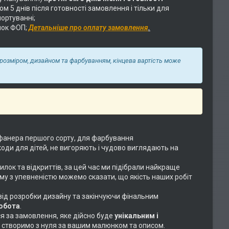
 5 днів після готовності замовлення і тільки для
ортуванні;
нок ФОП;
Детальніше про оплату замовлення
.
а розміром, дизайном та фарбуванням, кінцева вартість може
фанера першого сорту, для фарбування
коди для дітей, не вигоряють і чудово виглядають на
илок та відкриттів, за цей час ми підібрали найкраще
ому з упевненістю можемо сказати, що якість наших робіт
 від розробки дизайну та закінчуючи фінальним
робота
.
ся за замовлення, яке дійсно буде
унікальним і
або створимо з нуля за вашим малюнком та описом.