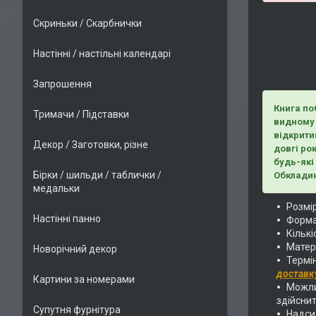
Скриньки / Скарбнички
Настінні / настільні календарі
Запрошення
Книга по
Тримачи / Підставки
видному 
відкрити
Декор / Заготовки, різне
довгі ро
будь-які 
Бірки / шильди / таблички /
Обкладин
медальки
Розмір
Настінні панно
Формат
Кількі
Матер
Новорічний декор
Термі
доставк
Картини за номерами
Можлив
здійснит
Супутня фурнітура
Надс