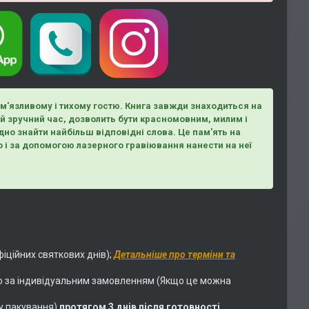
м'язливому і тихому гостю. Книга завжди знаходиться на
й зручний час, дозволить бути красномовним, милим і
но знайти найбільш відповідні слова. Це пам'ять на
о і за допомогою лазерного гравіювання нанести на неї
фіційних святкових днів);
Детальніше про терміни та
о за індивідуальним замовленням (Якщо це можна
у пакування)
протягом 3 днів після готовності