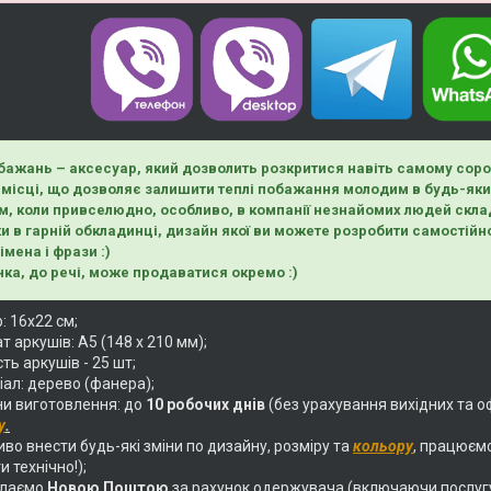
бажань – аксесуар, який дозволить розкритися навіть самому соро
місці, що дозволяє залишити теплі побажання молодим в будь-яки
м, коли привселюдно, особливо, в компанії незнайомих людей склад
ки в гарній обкладинці, дизайн якої ви можете розробити самостійн
імена і фрази :)
ка, до речі, може продаватися окремо :)
: 16х22 см;
 аркушів: А5 (148 х 210 мм);
сть аркушів - 25 шт;
іал: дерево (фанера);
ни виготовлення: до
10 робочих днів
(без урахування вихідних та о
у
.
о внести будь-які зміни по дизайну, розміру та
кольору
, працюєм
и технічно!);
илаємо
Новою Поштою
за рахунок одержувача (включаючи послуг