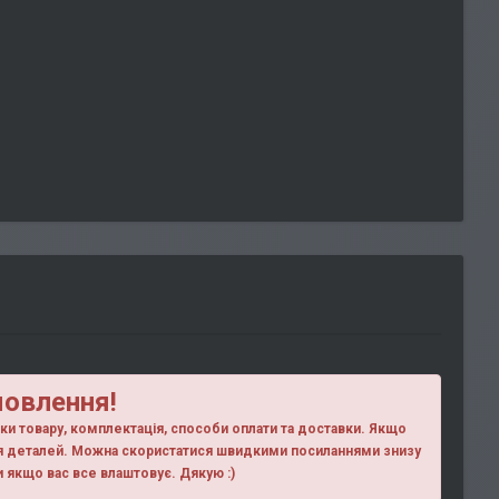
мовлення!
ики товару, комплектація, способи оплати та доставки. Якщо
ня деталей. Можна скористатися швидкими посиланнями знизу
ки якщо вас все влаштовує. Дякую :)