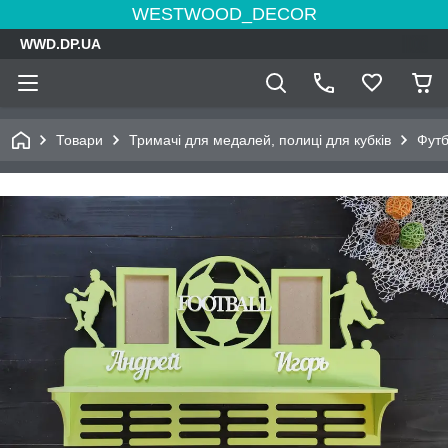
WESTWOOD_DECOR
WWD.DP.UA
Товари
Тримачі для медалей, полиці для кубків
Фут