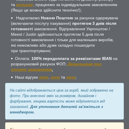
та
кольору
, працюємо за індивідуальним замовленням
(Якщо це можна здійснити технічно!);
Надсилаємо
Новою Поштою
за рахунок одержувача
(включаючи послугу пакування)
протягом 3 днів після
готовності
замовлення. Відправлення Укрпоштою /
Meest / Justin здійснюється протягом 5 днів після
готовності замовлення і тільки для маленьких виробів,
які неможливо або дуже складно пошкодити
при транспортуванні;
Оплата:
100% передоплата за реквізитами IBAN
на
розрахунковий рахунок ФОП;
Детальніше про
оплату замовлення
.
Наші відгуки
тут
,
тут
та
тут
;
На сайті відображається ціна за виріб, який зображено на
фото. При внесенні змін за розміром, дизайном і
фарбування, кінцева вартість може відрізнятися від
зазначеної.
Для уточнення деталей зв'яжіться з
менеджером.