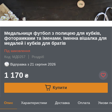
Медальниця футбол з полицею для кубків,
фоторамками та іменами. Іменна вішалка для
медалей і кубків для братів
Під замовлення
Код: МД0257
Роздріб
Відправка з
21 серпня 2026
1 170
₴
Купити
Опис
Характеристики
Доставка
Оплата
Умови п