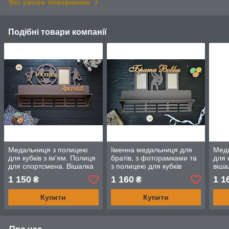
Всі умови повернення
Подібні товари компанії
Медальниця з полицею
Іменна медальниця для
Мед
для кубків з ім'ям. Полиця
братів, з фоторамками та
для 
для спортсмена. Вішалка
з полицею для кубків
віша
для медалей із
"Боротьба", з дерева
імен
1 150
1 160
1 1
₴
₴
фоторамкою. Футбол
Боро
Купити
Купити