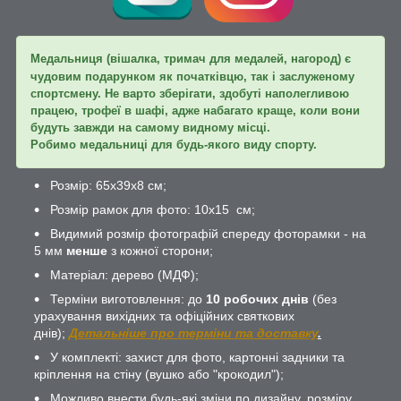
Медальниця (вішалка, тримач для медалей, нагород) є
чудовим подарунком як початківцю, так і заслуженому
спортсмену. Не варто зберігати, здобуті наполегливою
працею, трофеї в шафі, адже набагато краще, коли вони
будуть завжди на самому видному місці.
Робимо медальниці для будь-якого виду спорту.
Розмір: 65х39х8 см;
Розмір рамок для фото: 10х15 см;
Видимий розмір фотографій спереду фоторамки - на
5 мм
менше
з кожної сторони;
Матеріал: дерево (МДФ);
Терміни виготовлення: до
10 робочих днів
(без
урахування вихідних та офіційних святкових
днів);
Детальніше про терміни та доставку
.
У комплекті: захист для фото, картонні задники та
кріплення на стіну (вушко або "крокодил");
Можливо внести будь-які зміни по дизайну, розміру