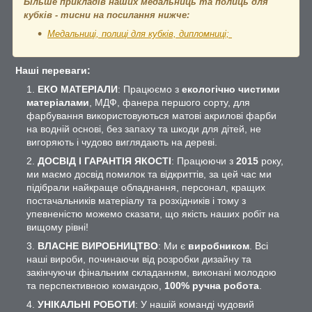
Більше прикладів наших медальниць та полиць для
кубків - тисни на посилання нижче:
Медальниці, полиці для кубків, дипломниці;
Наші переваги:
ЕКО МАТЕРІАЛИ
: Працюємо з
екологічно чистими
матеріалами
, МДФ, фанера першого сорту, для
фарбування використовуються матові акрилові фарби
на водній основі, без запаху та шкоди для дітей, не
вигоряють і чудово виглядають на дереві.
ДОСВІД І ГАРАНТІЯ ЯКОСТІ
: Працюючи з
2015
року,
ми маємо досвід помилок та відкриттів, за цей час ми
підібрали найкраще обладнання, персонал, кращих
постачальників матеріалу та розхідників і тому з
упевненістю можемо сказати, що якість наших робіт на
вищому рівні!
ВЛАСНЕ ВИРОБНИЦТВО
: Ми є
виробником
. Всі
наші вироби, починаючи від розробки дизайну та
закінчуючи фінальним складанням, виконані молодою
та перспективною командою,
100% ручна робота
.
УНІКАЛЬНІ РОБОТИ
: У нашій команді чудовий