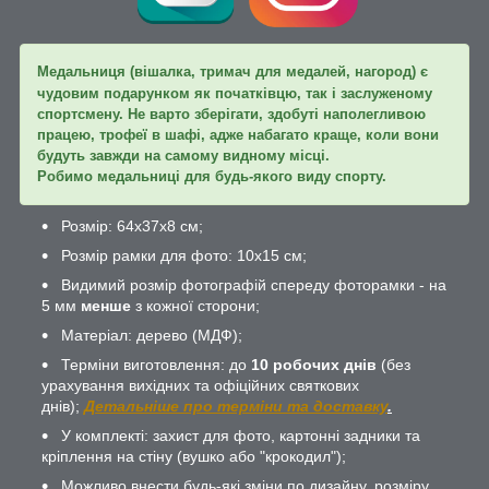
Медальниця (вішалка, тримач для медалей, нагород) є
чудовим подарунком як початківцю, так і заслуженому
спортсмену. Не варто зберігати, здобуті наполегливою
працею, трофеї в шафі, адже набагато краще, коли вони
будуть завжди на самому видному місці.
Робимо медальниці для будь-якого виду спорту.
Розмір: 64х37х8 см;
Розмір рамки для фото: 10х15 см;
Видимий розмір фотографій спереду фоторамки - на
5 мм
менше
з кожної сторони;
Матеріал: дерево (МДФ);
Терміни виготовлення: до
10 робочих днів
(без
урахування вихідних та офіційних святкових
днів);
Детальніше про терміни та доставку
.
У комплекті: захист для фото, картонні задники та
кріплення на стіну (вушко або "крокодил");
Можливо внести будь-які зміни по дизайну, розміру