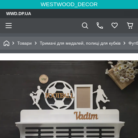
WESTWOOD_DECOR
WWD.DP.UA
Товари
Тримачі для медалей, полиці для кубків
Фут