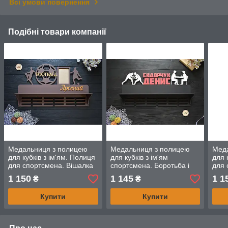
Всі умови повернення
Подібні товари компанії
Медальниця з полицею
Медальниця з полицею
Мед
для кубків з ім'ям. Полиця
для кубків з ім'ям
для 
для спортсмена. Вішалка
спортсмена. Боротьба і
для 
для медалей із
шахи (будь-який вид спорт
для 
1 150
1 145
1 1
₴
₴
фоторамкою. Футбол
і текст)
фот
Купити
Купити