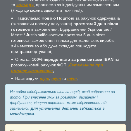
та
кольору
, працюємо за індивідуальним замовленням
(Якщо це можна здійснити технічно!);
Надсилаємо
Новою Поштою
за рахунок одержувача
(включаючи послугу пакування)
протягом 3 днів після
готовності
замовлення. Відправлення Укрпоштою /
Meest / Justin здійснюється протягом 5 днів після
готовності замовлення і тільки для маленьких виробів,
які неможливо або дуже складно пошкодити
при транспортуванні;
Оплата:
100% передоплата за реквізитами IBAN
на
розрахунковий рахунок ФОП;
Детальніше про
оплату замовлення
.
Наші відгуки
тут
,
тут
та
тут
;
На сайті відображається ціна за виріб, який зображено на
фото. При внесенні змін за розміром, дизайном і
фарбування, кінцева вартість може відрізнятися від
зазначеної.
Для уточнення деталей зв'яжіться з
менеджером.