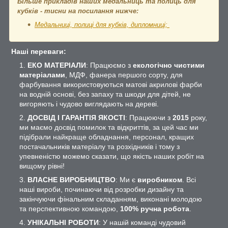
Більше прикладів наших медальниць та полиць для
кубків - тисни на посилання нижче:
Медальниці, полиці для кубків, дипломниці;
Наші переваги:
ЕКО МАТЕРІАЛИ
: Працюємо з
екологічно чистими
матеріалами
, МДФ, фанера першого сорту, для
фарбування використовуються матові акрилові фарби
на водній основі, без запаху та шкоди для дітей, не
вигоряють і чудово виглядають на дереві.
ДОСВІД І ГАРАНТІЯ ЯКОСТІ
: Працюючи з
2015
року,
ми маємо досвід помилок та відкриттів, за цей час ми
підібрали найкраще обладнання, персонал, кращих
постачальників матеріалу та розхідників і тому з
упевненістю можемо сказати, що якість наших робіт на
вищому рівні!
ВЛАСНЕ ВИРОБНИЦТВО
: Ми є
виробником
. Всі
наші вироби, починаючи від розробки дизайну та
закінчуючи фінальним складанням, виконані молодою
та перспективною командою,
100% ручна робота
.
УНІКАЛЬНІ РОБОТИ
: У нашій команді чудовий