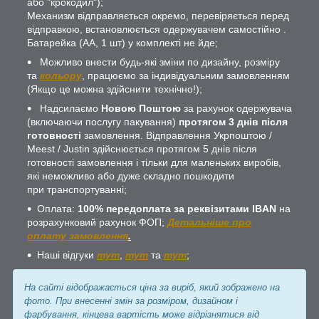
або "крокодил");
Механизм відправляється окремо, перевіряється перед
відправкою, встановлюється одержувачем самостійно .
Батарейка (АА, 1 шт) у комплекті не йде;
Можливо внести будь-які зміни по дизайну, розміру
та
кольору
, працюємо за індивідуальним замовленням
(Якщо це можна здійснити технічно!);
Надсилаємо
Новою Поштою
за рахунок одержувача
(включаючи послугу пакування)
протягом 3 днів після
готовності
замовлення. Відправлення Укрпоштою /
Meest / Justin здійснюється протягом 5 днів після
готовності замовлення і тільки для маленьких виробів,
які неможливо або дуже складно пошкодити
при транспортуванні;
Оплата:
100% передоплата за реквізитами IBAN
на
розрахунковий рахунок ФОП;
Детальніше про
оплату замовлення
.
Наші відгуки
тут
,
тут
та
тут
;
На сайті відображається ціна за виріб, який зображено на
фото. При внесенні змін за розміром, дизайном і
фарбування, кінцева вартість може відрізнятися від