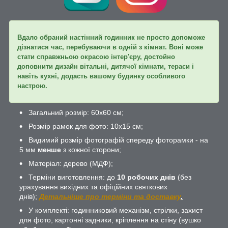
Вдало обраний настінний годинник не просто допоможе
дізнатися час, перебуваючи в одній з кімнат. Воні може
стати справжньою окрасою інтер'єру, достойно
доповнити дизайн вітальні, дитячої кімнати, тераси і
навіть кухні, додасть вашому будинку особливого
настрою.
Загальний розмір: 60х60 см;
Розмір рамок для фото: 10х15 см;
Видимий розмір фотографій спереду фоторамки - на
5 мм
менше
з кожної сторони;
Матеріал: дерево (МДФ);
Терміни виготовлення: до
10 робочих днів
(без
урахування вихідних та офіційних святкових
днів);
Детальніше про терміни та доставку
.
У комплекті: годинниковий механізм, стрілки, захист
для фото, картонні задники, кріплення на стіну (вушко