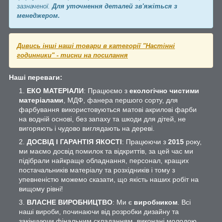
зазначеної.
Для уточнення деталей зв'яжіться з
менеджером.
Дивись інші наші товари в категорії "Настінні
годинники" - тисни на посилання
Наші переваги:
ЕКО МАТЕРІАЛИ
: Працюємо з
екологічно чистими
матеріалами
, МДФ, фанера першого сорту, для
фарбування використовуються матові акрилові фарби
на водній основі, без запаху та шкоди для дітей, не
вигоряють і чудово виглядають на дереві.
ДОСВІД І ГАРАНТІЯ ЯКОСТІ
: Працюючи з
2015
року,
ми маємо досвід помилок та відкриттів, за цей час ми
підібрали найкраще обладнання, персонал, кращих
постачальників матеріалу та розхідників і тому з
упевненістю можемо сказати, що якість наших робіт на
вищому рівні!
ВЛАСНЕ ВИРОБНИЦТВО
: Ми є
виробником
. Всі
наші вироби, починаючи від розробки дизайну та
закінчуючи фінальним складанням, виконані молодою