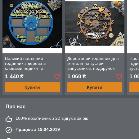
Великий настінний
Дерев'яний годинник для
Наст
годинник з дерева зі
вчителя на зустріч
годи
словами подяки та
випускників, подарунок
зуст
фоторамками
вчителю, класному
пода
1 440
1 060
1 0
₴
₴
"Улюбленому вчителю" від
керівнику від випускників
випу
випускників
Купити
Купити
Про нас
100% позитивних з 20 відгуків за рік
Працює з 19.04.2019