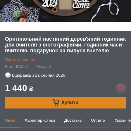
Оригінальний настінний дерев'яний годинник
для вчителя з фотографіями, годинник часи
вчителю, подарунок на випуск вчителю
Під замовлення
Код: ЧС0071
Роздріб
Відправка з
21 серпня 2026
1 440
₴
Купити
Опис
Характеристики
Доставка
Оплата
Умови п