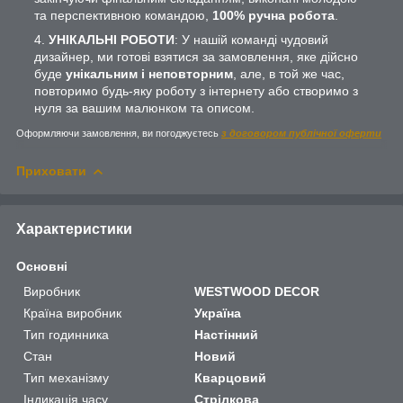
та перспективною командою,
100% ручна робота
.
УНІКАЛЬНІ РОБОТИ
: У нашій команді чудовий
дизайнер, ми готові взятися за замовлення, яке дійсно
буде
унікальним і неповторним
, але, в той же час,
повторимо будь-яку роботу з інтернету або створимо з
нуля за вашим малюнком та описом.
Оформляючи замовлення, ви погоджуєтесь
з договором публічної оферти
Приховати
Характеристики
Основні
Виробник
WESTWOOD DECOR
Країна виробник
Україна
Тип годинника
Настінний
Стан
Новий
Тип механізму
Кварцовий
Індикація часу
Стрілкова