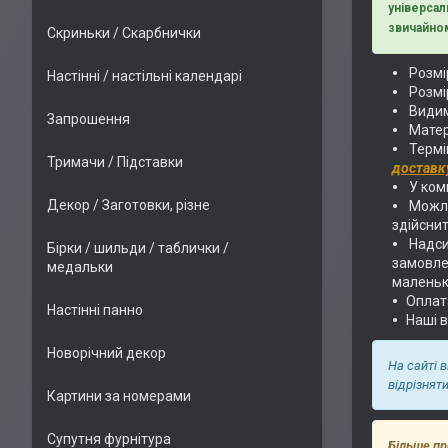
універсал
звичайном
Скриньки / Скарбнички
Розмір
Настінні / настільні календарі
Розмір
Видим
Запрошення
Матер
Термі
Тримачи / Підставки
доставк
У комп
Декор / Заготовки, різне
Можли
здійснит
Надс
Бірки / шильди / таблички /
замовлен
медальки
маленьк
Оплат
Настінні панно
Наші 
Новорічний декор
На сайті 
відрізнят
Картини за номерами
Супутня фурнітура
Більше пр