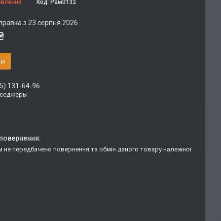
овлення
Код:
Рам0132
правка з 23 серпня 2026
₴
ти
5) 131-64-96
сседжеры