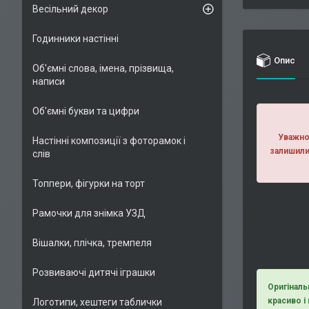
Весільний декор
Годинники настінні
Опис
Об'ємні слова, імена, прізвища,
написи
Об'ємні букви та цифри
Уважно 
Настінні композиції з фоторамок і
залишили
слів
Топпери, фігурки на торт
Рамочки для знімка УЗД
Вішалки, плічка, тремпеля
Розвиваючі дитячі іграшки
Оригіналь
красиво і
Логотипи, хештеги таблички