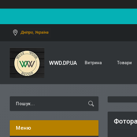
Дніпро, Україна
WWD.DP.UA
Витрина
Товари
Фотора