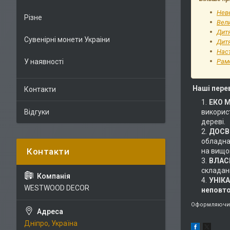
Неве
Різне
Вели
Дит
Сувенірні монети Украіни
Дитя
Наст
У наявності
Рам
Наші пере
Контакти
ЕКО 
Відгуки
використ
дереві.
ДОСВІ
обладнан
на вищом
ВЛАС
складан
УНІК
WESTWOOD DECOR
неповт
Оформляючи 
Дніпро, Україна