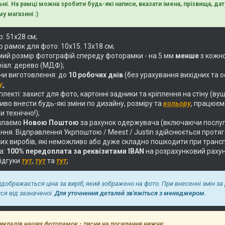
ьні. На рамці можна зробити будь-які написи, вказати імена, прізвища, дати
у магазині :)
: 51х28 см;
 рамок для фото: 10х15. 13х18 см;
ий розмір фотографій спереду фоторамки - на 5 мм
менше
з кожно
іал: дерево (МДФ);
ни виготовлення: до
10 робочих днів
(без урахування вихідних та о
у
.
лекті: захист для фото, картонні задники та кріплення на стіну (вуш
во внести будь-які зміни по дизайну, розміру та
кольору
, працюєм
и технічно!);
илаємо
Новою Поштою
за рахунок одержувача (включаючи послуг
ня. Відправлення Укрпоштою / Meest / Justin здійснюється протягом
их виробів, які неможливо або дуже складно пошкодити при трансп
а:
100% передоплата за реквізитами IBAN
на розрахунковий раху
відгуки
тут
,
тут
та
тут
;
відображається ціна за виріб, який зображено на фото. При внесенні змін за
ися від зазначеної.
Для уточнення деталей зв'яжіться з менеджером.
икладів наших фоторамок - тисни на посилання нижче: