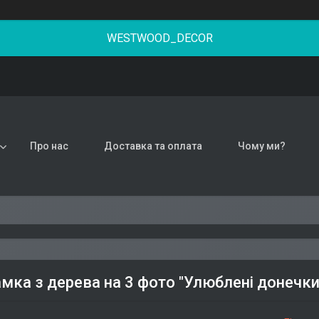
WESTWOOD_DECOR
Про нас
Доставка та оплата
Чому ми?
мка з дерева на 3 фото "Улюблені донечки"