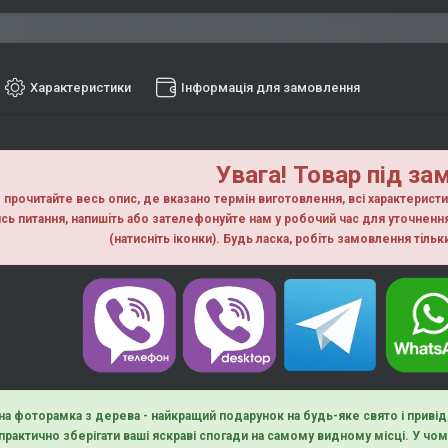
Характеристики
Інформація для замовлення
Увага! Товар під за
прочитайте весь опис, де вказано термін виготовлення, всі характерист
сь питання, напишiть або зателефонуйте нам у робочий час для уточнен
(натисніть іконки). Будь ласка, робiть замовлення тiль
на фоторамка з дерева - найкращий подарунок на будь-яке свято і приві
 практично зберігати ваші яскраві спогади на самому видному місці. У ч