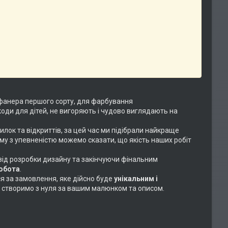
фанера першого сорту, для фарбування
коди для дітей, не вигоряють і чудово виглядають на
илок та відкриттів, за цей час ми підібрали найкраще
ому з упевненістю можемо сказати, що якість наших робіт
 від розробки дизайну та закінчуючи фінальним
робота
.
ся за замовлення, яке дійсно буде
унікальним і
або створимо з нуля за вашим малюнком та описом.