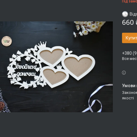
Під зам
Від
660 
Купи
+380 (9
Все ме
Законом не передбачено повернення та обмін даного товару належної
якості