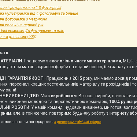
ликі фоторамки на 1-3 фотографії
кі мультирамки від 4 фотографій та більше
ячі фоторамки з метрикою
чі колажі на перший рік
інні композиції з фоторамок та слів
очки для знімку УЗД
ваги:
МАТЕРІАЛИ
: Працюємо з
екологічно чистими матеріалами
, МДФ, 
овуються матові акрилові фарби на водній основі, без запаху та ш
Д І ГАРАНТІЯ ЯКОСТІ
: Працюючи з
2015
року, ми маємо досвід пом
ня, персонал, кращих постачальників матеріалу та розхідників і т
у рівні!
НЕ ВИРОБНИЦТВО
: Ми є
виробником
. Всі наші вироби, починаючи
ням, виконані молодою та перспективною командою,
100% ручна 
АЛЬНІ РОБОТИ
: У нашій команді чудовий дизайнер, ми готові взяти
орним
, але, в той же час, повторимо будь-яку роботу з інтернету 
замовлення, ви погоджуєтесь
з договором публічної оферти