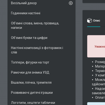
Весільний декор
Годинники настінні
Опис
Об'ємні слова, імена, прізвища,
написи
Об'ємні букви та цифри
Уважно 
Настінні композиції з фоторамок і
слів
Розмір
Топпери, фігурки на торт
Матер
Термі
Рамочки для знімка УЗД
У комп
Можлив
Вішалки, плічка, тремпеля
здійснит
Надс
Розвиваючі дитячі іграшки
замовле
Оплат
Логотипи, хештеги таблички