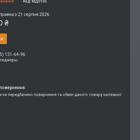
овлення
Код:
МД0105
правка з 21 серпня 2026
0 ₴
ти
5) 131-64-96
сседжеры