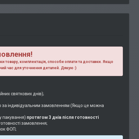
мовлення!
ики товару, комплектація, способи оплати та доставки. Якщо
чий час для уточнення деталей. Дякую :)
ійних святкових днів);
о за індивідуальним замовленням (Якщо це можна
у пакування)
протягом 3 днів після готовності
готовності замовлення;
нок ФОП;