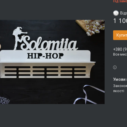
Під зам
Від
1 10
Купи
+380 (9
Все ме
Законом не передбачено повернення та обмін даного товару належної
якості