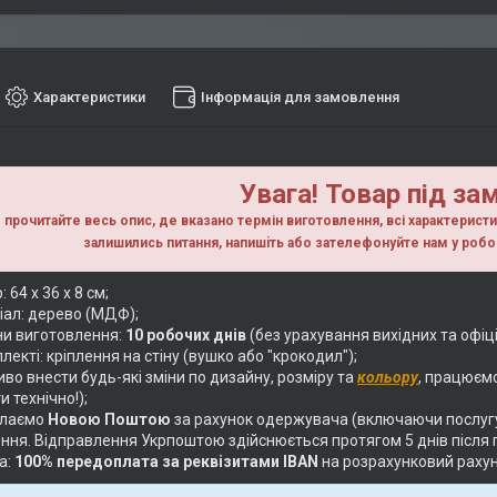
Характеристики
Інформація для замовлення
Увага! Товар під за
прочитайте весь опис, де вказано термін виготовлення, всі характерист
залишились питання, напишiть або зателефонуйте нам у робо
: 64 х 36 х 8 см;
іал: дерево (МДФ);
ни виготовлення:
10 робочих днів
(без урахування вихідних та офіц
лекті: кріплення на стіну (вушко або "крокодил");
о внести будь-які зміни по дизайну, розміру та
кольору
, працюєм
и технічно!);
илаємо
Новою Поштою
за рахунок одержувача (включаючи послуг
ння. Відправлення Укрпоштою здійснюється протягом 5 днів після 
а:
100% передоплата за реквізитами IBAN
на розрахунковий раху