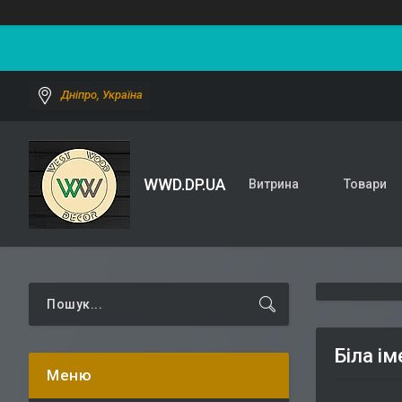
Дніпро, Україна
WWD.DP.UA
Витрина
Товари
Біла і