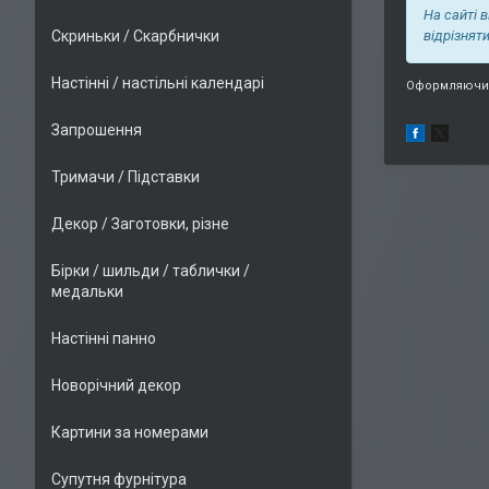
На сайті 
Скриньки / Скарбнички
відрізнят
Настінні / настільні календарі
Оформляючи 
Запрошення
Тримачи / Підставки
Декор / Заготовки, різне
Бірки / шильди / таблички /
медальки
Настінні панно
Новорічний декор
Картини за номерами
Супутня фурнітура