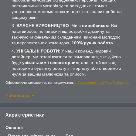
постачальників матеріалу та розхідників і тому з
упевненістю можемо сказати, що якість наших робіт на
вищому рівні!
ВЛАСНЕ ВИРОБНИЦТВО
: Ми є
виробником
. Всі
наші вироби, починаючи від розробки дизайну та
закінчуючи фінальним складанням, виконані молодою
та перспективною командою,
100% ручна робота
.
УНІКАЛЬНІ РОБОТИ
: У нашій команді чудовий
дизайнер, ми готові взятися за замовлення, яке дійсно
буде
унікальним і неповторним
, але, в той же час,
повторимо будь-яку роботу з інтернету або створимо з
нуля за вашим малюнком та описом.
Оформляючи замовлення, ви погоджуєтесь
з договором публічної оферти
Приховати
Характеристики
Основні
Петля для кріплення до
Так