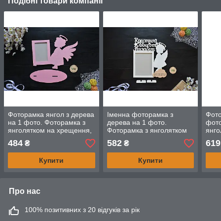
Подібні товари компанії
Фоторамка янгол з дерева
Іменна фоторамка з
Фото
на 1 фото. Фоторамка з
дерева на 1 фото.
фото
янголятком на хрещення,
Фоторамка з янголятком
янго
на хрещення, на
на хрещення, на
на х
484
582
619
₴
₴
хрестини. Подарунок
хрестини. хрещеній.
хрещ
хрещеній
Янголятко
Купити
Купити
Про нас
100% позитивних з 20 відгуків за рік