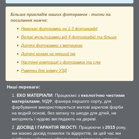
Більше прикладів наших фоторамок - тисни на
посилання нижче:
Невеликі фоторамки на 1-3 фотографії
Великі мультирамки від 4 фотографій та більше
Дитячі фоторамки з метрикою
Дитячі колажі на перший рік
Настінні композиції з фоторамок та слів
Рамочки для знімку УЗД
Наші переваги:
ЕКО МАТЕРІАЛИ
: Працюємо з
екологічно чистими
матеріалами
, МДФ, фанера першого сорту, для
фарбування використовуються матові акрилові фарби
на водній основі, без запаху та шкоди для дітей, не
вигоряють і чудово виглядають на дереві.
ДОСВІД І ГАРАНТІЯ ЯКОСТІ
: Працюючи з
2015
року,
ми маємо досвід помилок та відкриттів, за цей час ми
підібрали найкраще обладнання, персонал, кращих