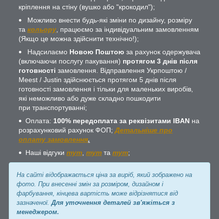
кріплення на стіну (вушко або "крокодил");
Можливо внести будь-які зміни по дизайну, розміру
та
кольору
, працюємо за індивідуальним замовленням
(Якщо це можна здійснити технічно!);
Надсилаємо
Новою Поштою
за рахунок одержувача
(включаючи послугу пакування)
протягом 3 днів після
готовності
замовлення. Відправлення Укрпоштою /
Meest / Justin здійснюється протягом 5 днів після
готовності замовлення і тільки для маленьких виробів,
які неможливо або дуже складно пошкодити
при транспортуванні;
Оплата:
100% передоплата за реквізитами IBAN
на
розрахунковий рахунок ФОП;
Детальніше про
оплату замовлення
.
Наші відгуки
тут
,
тут
та
тут
;
На сайті відображається ціна за виріб, який зображено на
фото. При внесенні змін за розміром, дизайном і
фарбування, кінцева вартість може відрізнятися від
зазначеної.
Для уточнення деталей зв'яжіться з
менеджером.