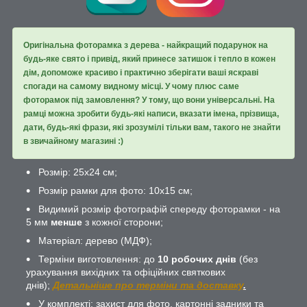
Оригінальна фоторамка з дерева - найкращий подарунок на
будь-яке свято і привід, який принесе затишок і тепло в кожен
дім, допоможе красиво і практично зберігати ваші яскраві
спогади на самому видному місці. У чому плюс саме
фоторамок під замовлення? У тому, що вони універсальні. На
рамці можна зробити будь-які написи, вказати імена, прізвища,
дати, будь-які фрази, які зрозумілі тільки вам, такого не знайти
в звичайному магазині :)
Розмір: 25х24 см;
Розмір рамки для фото: 10х15 см;
Видимий розмір фотографій спереду фоторамки - на
5 мм
менше
з кожної сторони;
Матеріал: дерево (МДФ);
Терміни виготовлення: до
10 робочих днів
(без
урахування вихідних та офіційних святкових
днів);
Детальніше про терміни та доставку
.
У комплекті: захист для фото, картонні задники та