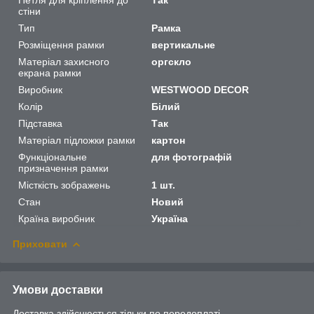
стіни
Тип
Рамка
Розміщення рамки
вертикальне
Матеріал захисного
оргскло
екрана рамки
Виробник
WESTWOOD DECOR
Колір
Білий
Підставка
Так
Матеріал підложки рамки
картон
Функціональне
для фотографій
призначення рамки
Місткість зображень
1 шт.
Стан
Новий
Країна виробник
Україна
Приховати
Умови доставки
Доставка здійснюється тільки по передоплаті.