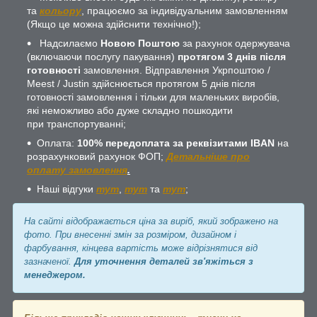
та
кольору
, працюємо за індивідуальним замовленням
(Якщо це можна здійснити технічно!);
Надсилаємо
Новою Поштою
за рахунок одержувача
(включаючи послугу пакування)
протягом 3 днів після
готовності
замовлення. Відправлення Укрпоштою /
Meest / Justin здійснюється протягом 5 днів після
готовності замовлення і тільки для маленьких виробів,
які неможливо або дуже складно пошкодити
при транспортуванні;
Оплата:
100% передоплата за реквізитами IBAN
на
розрахунковий рахунок ФОП;
Детальніше про
оплату замовлення
.
Наші відгуки
тут
,
тут
та
тут
;
На сайті відображається ціна за виріб, який зображено на
фото. При внесенні змін за розміром, дизайном і
фарбування, кінцева вартість може відрізнятися від
зазначеної.
Для уточнення деталей зв'яжіться з
менеджером.