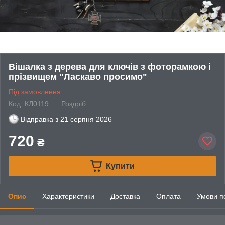
Вішалка з дерева для ключів з фоторамкою і
прізвищем "Ласкаво просимо"
Під замовлення
Код: КЛ0119
Роздріб
Відправка з
21 серпня 2026
720
₴
Купити
Опис
Характеристики
Доставка
Оплата
Умови п