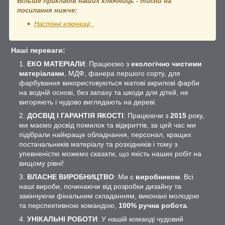
Більше прикладів наших ключниць - тисни на
посилання нижче:
Настінні ключниці;
Наші переваги:
ЕКО МАТЕРІАЛИ
: Працюємо з
екологічно чистими
матеріалами
, МДФ, фанера першого сорту, для
фарбування використовуються матові акрилові фарби
на водній основі, без запаху та шкоди для дітей, не
вигоряють і чудово виглядають на дереві.
ДОСВІД І ГАРАНТІЯ ЯКОСТІ
: Працюючи з
2015
року,
ми маємо досвід помилок та відкриттів, за цей час ми
підібрали найкраще обладнання, персонал, кращих
постачальників матеріалу та розхідників і тому з
упевненістю можемо сказати, що якість наших робіт на
вищому рівні!
ВЛАСНЕ ВИРОБНИЦТВО
: Ми є
виробником
. Всі
наші вироби, починаючи від розробки дизайну та
закінчуючи фінальним складанням, виконані молодою
та перспективною командою,
100% ручна робота
.
УНІКАЛЬНІ РОБОТИ
: У нашій команді чудовий