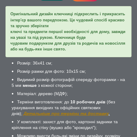
Оригінальний дизайн ключниці підкреслить і прикрасить
інтер'єр вашого передпокою. Це чудовий спосіб красиво
та зручно зберігати
ключі та предмети першої необхідності для дому, завжди
на увазі та під рукою. Ключниця буде
чудовим подарунком для друзів та родичів на новосілля
або на будь-яке інше свято.
Розмір: 36х41 см;
Розмір рамки для фото: 10х15 см;
Видимий розмір фотографій спереду фоторамки - на
5 мм
менше
з кожної сторони;
Матеріал: дерево (МДФ);
Терміни виготовлення: до
10 робочих днів
(без
урахування вихідних та офіційних святкових
днів);
Детальніше про терміни та доставку
.
У комплекті: захист для фото, картонні задники та
кріплення на стіну (вушко або "крокодил");
Можливо внести будь-які зміни по дизайну, розміру