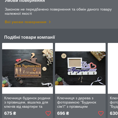
Умови повернення
Законом не передбачено повернення та обмін даного товару
належної якості
Всі умови повернення
Подібні товари компанії
Ключниця будинок родини
Ключниця з дерева з
Ключ
з прізвищем, вішалка для
фоторамкою "Будинок
фото
ключів від квартири та
сім'ї" з прізвищем
"Буд
авто "Тут живе любов і
675
696
630
₴
₴
щастя"