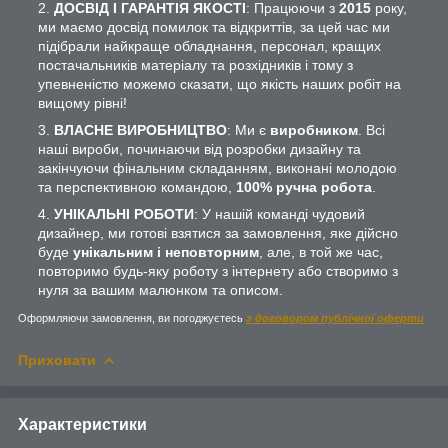
ДОСВІД І ГАРАНТІЯ ЯКОСТІ
: Працюючи з
2015
року,
ми маємо досвід помилок та відкриттів, за цей час ми
підібрали найкраще обладнання, персонал, кращих
постачальників матеріалу та розхідників і тому з
упевненістю можемо сказати, що якість наших робіт на
вищому рівні!
ВЛАСНЕ ВИРОБНИЦТВО
: Ми є
виробником
. Всі
наші вироби, починаючи від розробки дизайну та
закінчуючи фінальним складанням, виконані молодою
та перспективною командою,
100% ручна робота
.
УНІКАЛЬНІ РОБОТИ
: У нашій команді чудовий
дизайнер, ми готові взятися за замовлення, яке дійсно
буде
унікальним і неповторним
, але, в той же час,
повторимо будь-яку роботу з інтернету або створимо з
нуля за вашим малюнком та описом.
Оформляючи замовлення, ви погоджуєтесь
з договором публічної оферти
Приховати
Характеристики