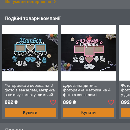
Всі умови повернення
Подібні товари компанії
Фоторамка з дерева на 3
Дерев'яна дитяча
Фото
фото з вензелем, метрика
фоторамка метрика на 4
фото
в дитячу кімнату, дитячий
фото з вензелем і
у ди
декор. Матвій (будь-яке
короною. Софійка (будь-
деко
892
899
892
₴
₴
ім'я)
яке ім'я)
ім'я)
Купити
Купити