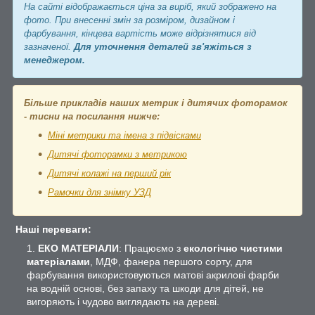
На сайті відображається ціна за виріб, який зображено на
фото. При внесенні змін за розміром, дизайном і
фарбування, кінцева вартість може відрізнятися від
зазначеної.
Для уточнення деталей зв'яжіться з
менеджером.
Більше прикладів наших метрик і дитячих фоторамок
- тисни на посилання нижче:
Міні метрики та імена з підвісками
Дитячі фоторамки з метрикою
Дитячі колажі на перший рік
Рамочки для знімку УЗД
Наші переваги:
ЕКО МАТЕРІАЛИ
: Працюємо з
екологічно чистими
матеріалами
, МДФ, фанера першого сорту, для
фарбування використовуються матові акрилові фарби
на водній основі, без запаху та шкоди для дітей, не
вигоряють і чудово виглядають на дереві.