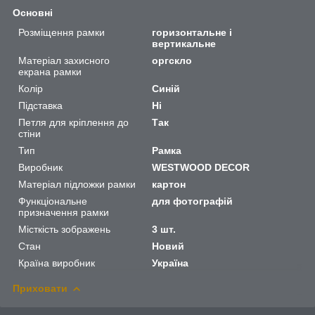
Основні
Розміщення рамки
горизонтальне і
вертикальне
Матеріал захисного
оргскло
екрана рамки
Колір
Синій
Підставка
Ні
Петля для кріплення до
Так
стіни
Тип
Рамка
Виробник
WESTWOOD DECOR
Матеріал підложки рамки
картон
Функціональне
для фотографій
призначення рамки
Місткість зображень
3 шт.
Стан
Новий
Країна виробник
Україна
Приховати