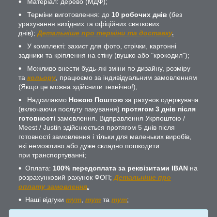
Матеріал: дерево (МДФ);
Терміни виготовлення: до
10 робочих днів
(без
урахування вихідних та офіційних святкових
днів);
Детальніше про терміни та доставку
.
У комплекті: захист для фото, стрічки, картонні
задники та кріплення на стіну (вушко або "крокодил");
Можливо внести будь-які зміни по дизайну, розміру
та
кольору
, працюємо за індивідуальним замовленням
(Якщо це можна здійснити технічно!);
Надсилаємо
Новою Поштою
за рахунок одержувача
(включаючи послугу пакування)
протягом 3 днів після
готовності
замовлення. Відправлення Укрпоштою /
Meest / Justin здійснюється протягом 5 днів після
готовності замовлення і тільки для маленьких виробів,
які неможливо або дуже складно пошкодити
при транспортуванні;
Оплата:
100% передоплата за реквізитами IBAN
на
розрахунковий рахунок ФОП;
Детальніше про
оплату замовлення
.
Наші відгуки
тут
,
тут
та
тут
;