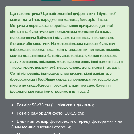
Що таке метрика? Це найголовніші цифри в житті будь-якої
мами - дата і час народження малюка, його зріст і вага.
Метрика з дерева стане оригінальною прикрасою дитячої
кімнати та буде чудовим подарунком молодим батькам,
новоспеченим бабусям і дідусям, на виписку з пологового
будинку або хрестини. На метриці можна нанести будь-яку
інформацію про малюка - крім стандартних чотирьох позицій,
можна додати імена батьків, знак зодіаку, східний гороскоп,
дату хрещення, прізвище, місто народження, інші пам'ятні дати
- перші кроки, перший зуб, перше слово, день тижня і так далі.
Сотні різновидів, індивідуальний дизайн, різні варіанти, з
фоторамками і без. Якщо серед запропонованих товарів вам
нічого не сподобалося - розкажіть нам про своє бачення
ідеальної метрики і ми створимо її для вас :)
Розмір: 56х35 см ( + підвіски з даними);
Розмір рамок для фото: 10х15 см;
Видимий розмір фотографій спереду фоторамки - на
5 мм
менше
з кожної сторони;