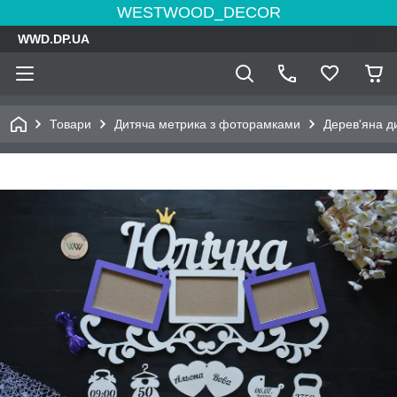
WESTWOOD_DECOR
WWD.DP.UA
Товари
Дитяча метрика з фоторамками
Дерев'яна д