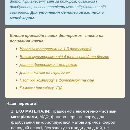
фото. При внесенні змін за розміром, дизайном і
фарбування, кінцева вартість може відрізнятися від
зазначеної.
Для уточнення деталей зв'яжіться з
менеджером.
Більше прикладів наших фоторамок - тисни на
посилання нижче:
Невеликі фоторамки на 1-3 фотографії
Великі мультирамки від 4 фотографій та більше
Дитячі фоторамки з метрикою
Дитячі колажі на перший рік
Настінні композиції з фоторамок та слів
Рамочки для знімку УЗД
Наші переваги:
ЕКО МАТЕРІАЛИ
: Працюємо з
екологічно чистими
матеріалами
, МДФ, фанера першого сорту, для
фарбування використовуються матові акрилові фарби
на водній основі, без запаху та шкоди для дітей, не