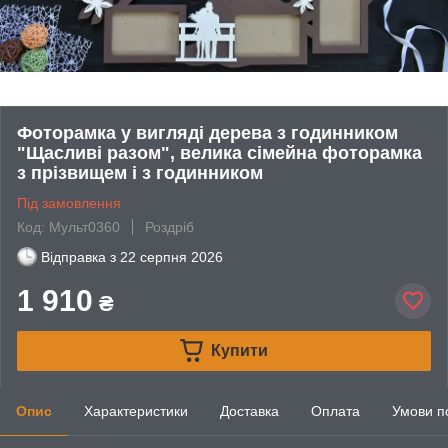
Фоторамка у вигляді дерева з годинником
"Щасливі разом", велика сімейна фоторамка
з прізвищем і з годинником
Під замовлення
Код: Мульт0360
Роздріб
Відправка з
22 серпня 2026
1 910
₴
Купити
Опис
Характеристики
Доставка
Оплата
Умови п