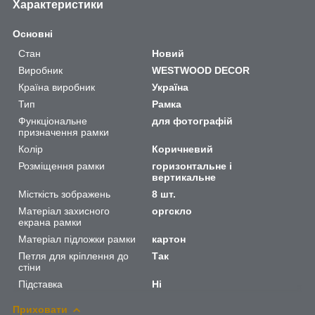
Характеристики
Основні
Стан
Новий
Виробник
WESTWOOD DECOR
Країна виробник
Україна
Тип
Рамка
Функціональне
для фотографій
призначення рамки
Колір
Коричневий
Розміщення рамки
горизонтальне і
вертикальне
Місткість зображень
8 шт.
Матеріал захисного
оргскло
екрана рамки
Матеріал підложки рамки
картон
Петля для кріплення до
Так
стіни
Підставка
Ні
Приховати