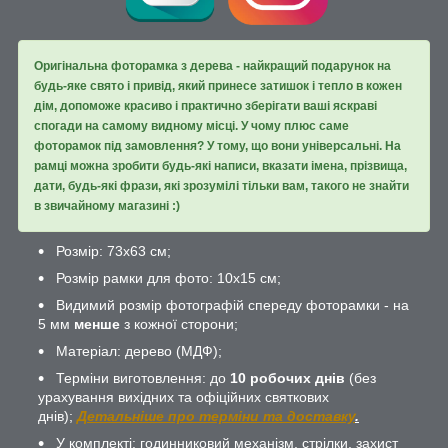
Оригінальна фоторамка з дерева - найкращий подарунок на
будь-яке свято і привід, який принесе затишок і тепло в кожен
дім, допоможе красиво і практично зберігати ваші яскраві
спогади на самому видному місці. У чому плюс саме
фоторамок під замовлення? У тому, що вони універсальні. На
рамці можна зробити будь-які написи, вказати імена, прізвища,
дати, будь-які фрази, які зрозумілі тільки вам, такого не знайти
в звичайному магазині :)
Розмір: 73х63 см;
Розмір рамки для фото: 10х15 см;
Видимий розмір фотографій спереду фоторамки - на
5 мм
менше
з кожної сторони;
Матеріал: дерево (МДФ);
Терміни виготовлення: до
10 робочих днів
(без
урахування вихідних та офіційних святкових
днів);
Детальніше про терміни та доставку
.
У комплекті: годинниковий механізм, стрілки, захист