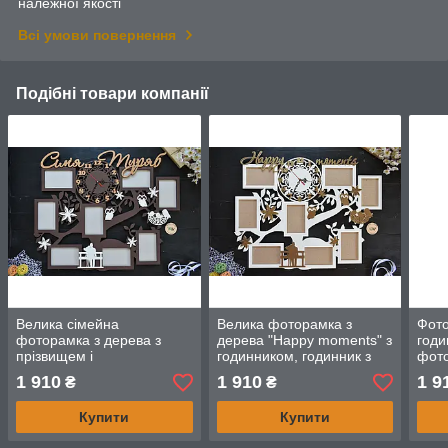
належної якості
Всі умови повернення
Подібні товари компанії
Велика сімейна
Велика фоторамка з
Фото
фоторамка з дерева з
дерева "Happy moments" з
годи
прізвищем і
годинником, годинник з
фото
годинами,іменна
фоторамками, фоторамка
фото
1 910
1 910
1 9
₴
₴
фоторамка з дерева з
щасливі моменти
Рамк
годинником
Купити
Купити