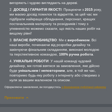
вигоряють і чудово виглядають на дереві.
ДОСВІД І ГАРАНТІЯ ЯКОСТІ
: Працюючи з
2015
року,
ми маємо досвід помилок та відкриттів, за цей час ми
підібрали найкраще обладнання, персонал, кращих
постачальників матеріалу та розхідників і тому з
упевненістю можемо сказати, що якість наших робіт на
вищому рівні!
ВЛАСНЕ ВИРОБНИЦТВО
: Ми є
виробником
. Всі
наші вироби, починаючи від розробки дизайну та
закінчуючи фінальним складанням, виконані молодою
та перспективною командою,
100% ручна робота
.
УНІКАЛЬНІ РОБОТИ
: У нашій команді чудовий
дизайнер, ми готові взятися за замовлення, яке дійсно
буде
унікальним і неповторним
, але, в той же час,
повторимо будь-яку роботу з інтернету або створимо з
нуля за вашим малюнком та описом.
Оформляючи замовлення, ви погоджуєтесь
з договором публічної оферти
Приховати