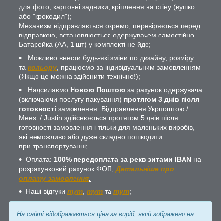
для фото, картонні задники, кріплення на стіну (вушко
або "крокодил");
Механизм відправляється окремо, перевіряється перед
відправкою, встановлюється одержувачем самостійно .
Батарейка (АА, 1 шт) у комплекті не йде;
Можливо внести будь-які зміни по дизайну, розміру
та
кольору
, працюємо за індивідуальним замовленням
(Якщо це можна здійснити технічно!);
Надсилаємо
Новою Поштою
за рахунок одержувача
(включаючи послугу пакування)
протягом 3 днів після
готовності
замовлення. Відправлення Укрпоштою /
Meest / Justin здійснюється протягом 5 днів після
готовності замовлення і тільки для маленьких виробів,
які неможливо або дуже складно пошкодити
при транспортуванні;
Оплата:
100% передоплата за реквізитами IBAN
на
розрахунковий рахунок ФОП;
Детальніше про
оплату замовлення
.
Наші відгуки
тут
,
тут
та
тут
;
На сайті відображається ціна за виріб, який зображено на