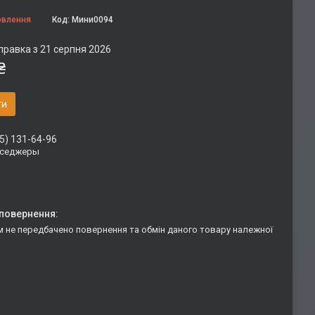
овлення
Код:
Мини0094
правка з 21 серпня 2026
₴
ти
5) 131-64-96
сседжеры