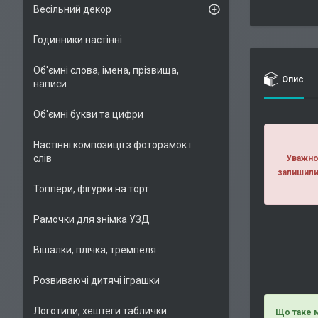
Весільний декор
Годинники настінні
Об'ємні слова, імена, прізвища,
Опис
написи
Об'ємні букви та цифри
Настінні композиції з фоторамок і
слів
Уважно 
залишили
Топпери, фігурки на торт
Рамочки для знімка УЗД
Вішалки, плічка, тремпеля
Розвиваючі дитячі іграшки
Логотипи, хештеги таблички
Що таке м