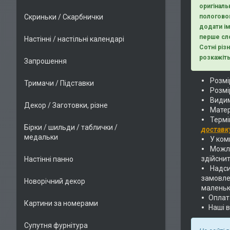
оригіналь
Скриньки / Скарбнички
пологовог
додати ім
перше сло
Настінні / настільні календарі
Сотні різ
розкажіть
Запрошення
Розмір
Тримачи / Підставки
Розмі
Видим
Декор / Заготовки, різне
Матер
Термі
Бірки / шильди / таблички /
доставк
медальки
У комп
Можли
здійснит
Настінні панно
Надс
замовлен
Новорічний декор
маленьк
Оплат
Картини за номерами
Наші 
Супутня фурнітура