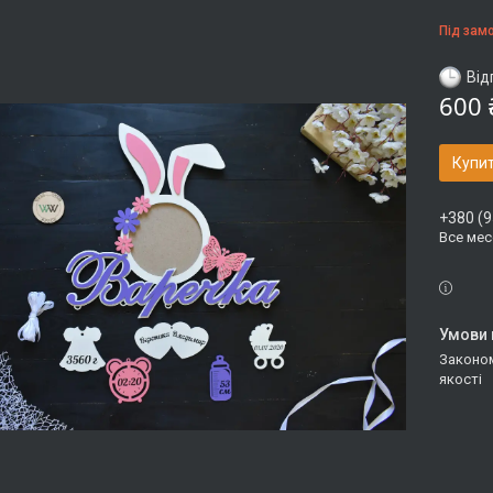
Під зам
Від
600 
Купи
+380 (9
Все ме
Законом не передбачено повернення та обмін даного товару належної
якості