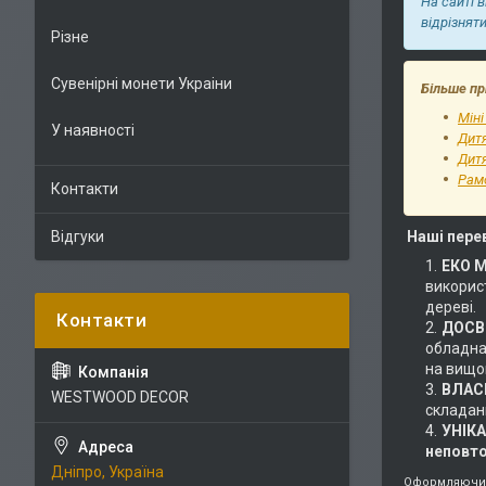
На сайті 
відрізнят
Різне
Сувенірні монети Украіни
Більше пр
Міні
У наявності
Дит
Дитя
Рам
Контакти
Відгуки
Наші пере
ЕКО 
використ
дереві.
ДОСВІ
обладнан
на вищом
ВЛАС
WESTWOOD DECOR
складан
УНІК
неповт
Дніпро, Україна
Оформляючи 