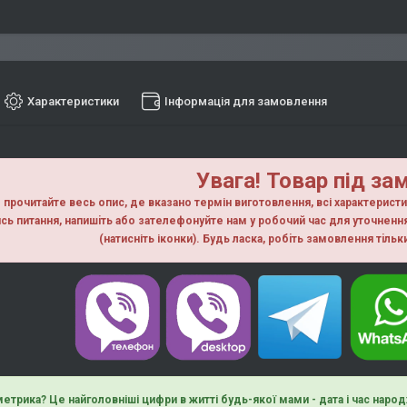
Характеристики
Інформація для замовлення
Увага! Товар під за
прочитайте весь опис, де вказано термін виготовлення, всі характерист
сь питання, напишiть або зателефонуйте нам у робочий час для уточнен
(натисніть іконки). Будь ласка, робiть замовлення тiль
етрика? Це найголовніші цифри в житті будь-якої мами - дата і час народ