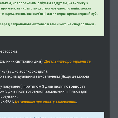
тькам, новоспеченим бабусям і дідусям, на виписку з
 про малюка - крім стандартних чотирьох позицій, можна
то народження, інші пам'ятні дати - перші кроки, перший зуб,
що серед запропонованих товарів вам нічого не сподобалося -
ї сторони;
фіційних святкових днів);
Детальніше про терміни та
тіну (вушко або "крокодил");
о за індивідуальним замовленням (Якщо це можна
у пакування)
протягом 3 днів після готовності
 5 днів після готовності замовлення і тільки для
ортуванні;
нок ФОП;
Детальніше про оплату замовлення
.