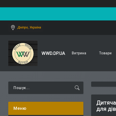
Дніпро, Україна
WWD.DP.UA
Витрина
Товари
Дитяча
для ді