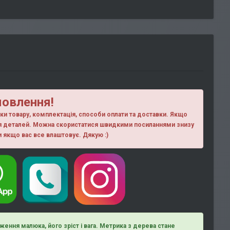
мовлення!
ики товару, комплектація, способи оплати та доставки. Якщо
ня деталей. Можна скористатися швидкими посиланнями знизу
ки якщо вас все влаштовує. Дякую :)
ження малюка, його зріст і вага. Метрика з дерева стане