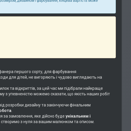
 розміром, дизайном і фарбування, кінцева вартість може
фанера першого сорту, для фарбування
коди для дітей, не вигоряють і чудово виглядають на
илок та відкриттів, за цей час ми підібрали найкраще
ому з упевненістю можемо сказати, що якість наших робіт
 від розробки дизайну та закінчуючи фінальним
робота
.
ся за замовлення, яке дійсно буде
унікальним і
або створимо з нуля за вашим малюнком та описом.