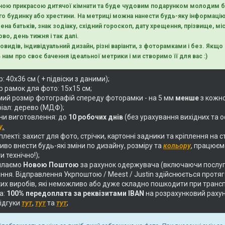
ною прикрасою дитячої кімнати та буде чудовим подарунком молодим ба
о будинку або хрестини. На метриці можна нанести будь-яку інформацію
ена батьків, знак зодіаку, східний гороскоп, дату хрещення, прізвище, міс
во, день тижня і так далі.
новидів, індивідуальний дизайн, різні варіанти, з фоторамками і без. Як
 нам про своє бачення ідеальної метрики і ми створимо її для вас :)
: 40х36 см ( + підвіски з даними);
р рамок для фото: 15х15 см;
ий розмір фотографій спереду фоторамки - на 5 мм
менше
з кожно
іал: дерево (МДФ);
ни виготовлення: до
10 робочих днів
(без урахування вихідних та о
у
.
лекті: захист для фото, стрічки, картонні задники та кріплення на с
во внести будь-які зміни по дизайну, розміру та
кольору
, працюєм
и технічно!);
илаємо
Новою Поштою
за рахунок одержувача (включаючи послуг
ня. Відправлення Укрпоштою / Meest / Justin здійснюється протягом
их виробів, які неможливо або дуже складно пошкодити при трансп
а:
100% передоплата за реквізитами IBAN
на розрахунковий раху
відгуки
тут
,
тут
та
тут
;