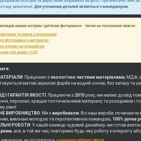
відображається ціна за виріб, який зображено на фото. При внесенні змін за
ися від зазначеної.
Для уточнення деталей зв'яжіться з менеджером.
икладів наших метрик і дитячих фоторамок - тисни на посилання нижче:
 метрики та імена з підвісками
ячі фоторамки з метрикою
чі колажі на перший рік
очки для знімку УЗД
ваги:
МАТЕРІАЛИ
: Працюємо з
екологічно чистими матеріалами
, МДФ, 
овуються матові акрилові фарби на водній основі, без запаху та ш
Д І ГАРАНТІЯ ЯКОСТІ
: Працюючи з
2015
року, ми маємо досвід пом
ня, персонал, кращих постачальників матеріалу та розхідників і т
у рівні!
НЕ ВИРОБНИЦТВО
: Ми є
виробником
. Всі наші вироби, починаючи
ням, виконані молодою та перспективною командою,
100% ручна 
АЛЬНІ РОБОТИ
: У нашій команді чудовий дизайнер, ми готові взяти
орним
, але, в той же час, повторимо будь-яку роботу з інтернету 
замовлення, ви погоджуєтесь
з договором публічної оферти