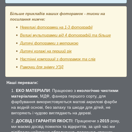
Більше прикладів наших фоторамок - тисни на
посилання нижче:
Невеликі фоторамки на 1-3 фотографії
Великі мультирамки від 4 фотографій та більше
Дитячі фоторамки з метрикою
Дитячі колажі на перший рік
Настінні композиції з фоторамок та слів
Рамочки для знімку УЗД
Наші переваги:
ЕКО МАТЕРІАЛИ
: Працюємо з
екологічно чистими
матеріалами
, МДФ, фанера першого сорту, для
фарбування використовуються матові акрилові фарби
на водній основі, без запаху та шкоди для дітей, не
вигоряють і чудово виглядають на дереві.
ДОСВІД І ГАРАНТІЯ ЯКОСТІ
: Працюючи з
2015
року,
ми маємо досвід помилок та відкриттів, за цей час ми
підібрали найкраще обладнання, персонал, кращих