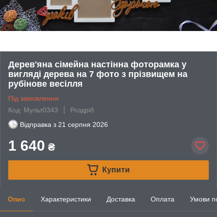
Дерев'яна сімейна настінна фоторамка у
вигляді дерева на 7 фото з прізвищем на
рубінове весілля
Під замовлення
Код: Мульт0343
Роздріб
Відправка з
21 серпня 2026
1 640
₴
Купити
Опис
Характеристики
Доставка
Оплата
Умови п