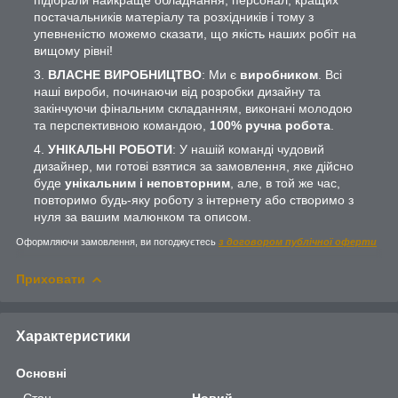
постачальників матеріалу та розхідників і тому з
упевненістю можемо сказати, що якість наших робіт на
вищому рівні!
ВЛАСНЕ ВИРОБНИЦТВО
: Ми є
виробником
. Всі
наші вироби, починаючи від розробки дизайну та
закінчуючи фінальним складанням, виконані молодою
та перспективною командою,
100% ручна робота
.
УНІКАЛЬНІ РОБОТИ
: У нашій команді чудовий
дизайнер, ми готові взятися за замовлення, яке дійсно
буде
унікальним і неповторним
, але, в той же час,
повторимо будь-яку роботу з інтернету або створимо з
нуля за вашим малюнком та описом.
Оформляючи замовлення, ви погоджуєтесь
з договором публічної оферти
Приховати
Характеристики
Основні
Стан
Новий