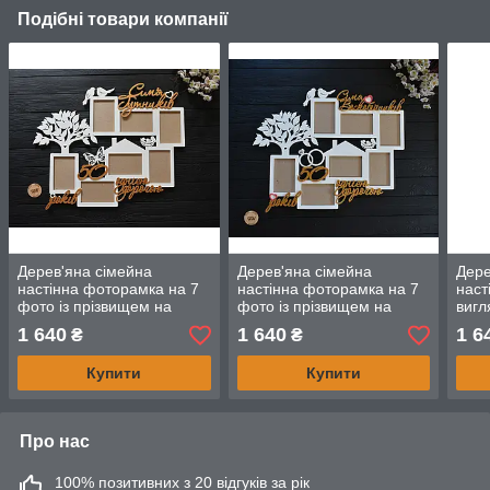
Подібні товари компанії
Дерев'яна сімейна
Дерев'яна сімейна
Дере
настінна фоторамка на 7
настінна фоторамка на 7
наст
фото із прізвищем на
фото із прізвищем на
вигл
золоте весілля. 50 років
золоте весілля. 50 років
з пр
1 640
1 640
1 6
₴
₴
однією дорогою
однією дорогою
сло
Купити
Купити
Про нас
100% позитивних з 20 відгуків за рік