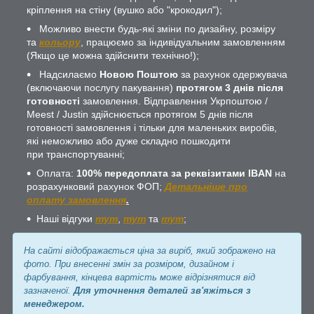
кріплення на стіну (вушко або "крокодил");
Можливо внести будь-які зміни по дизайну, розміру
та
кольору
, працюємо за індивідуальним замовленням
(Якщо це можна здійснити технічно!);
Надсилаємо
Новою Поштою
за рахунок одержувача
(включаючи послугу пакування)
протягом 3 днів після
готовності
замовлення. Відправлення Укрпоштою /
Meest / Justin здійснюється протягом 5 днів після
готовності замовлення і тільки для маленьких виробів,
які неможливо або дуже складно пошкодити
при транспортуванні;
Оплата:
100% передоплата за реквізитами IBAN
на
розрахунковий рахунок ФОП;
Детальніше про
оплату замовлення
.
Наші відгуки
тут
,
тут
та
тут
;
На сайті відображається ціна за виріб, який зображено на
фото. При внесенні змін за розміром, дизайном і
фарбування, кінцева вартість може відрізнятися від
зазначеної.
Для уточнення деталей зв'яжіться з
менеджером.