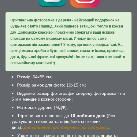
Оригінальна фоторамка з дерева - найкращий подарунок на
будь-яке свято і привід, який принесе затишок і тепло в кожен
дім, допоможе красиво і практично зберігати ваші яскраві
спогади на самому видному місці. У чому плюс саме
фоторамок під замовлення? У тому, що вони універсальні. На
рамці можна зробити будь-які написи, вказати імена, прізвища,
дати, будь-які фрази, які зрозумілі тільки вам, такого не знайти
в звичайному магазині :)
Розмір: 64х55 см;
Розмір рамок для фото: 10х15 см;
Видимий розмір фотографій спереду фоторамки - на
5 мм
менше
з кожної сторони;
Матеріал: дерево (МДФ);
Терміни виготовлення: до
10 робочих днів
(без
урахування вихідних та офіційних святкових
днів);
Детальніше про терміни та доставку
.
У комплекті: захист для фото, картонні задники та