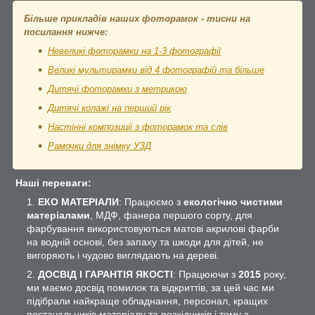
Більше прикладів наших фоторамок - тисни на
посилання нижче:
Невеликі фоторамки на 1-3 фотографії
Великі мультирамки від 4 фотографій та більше
Дитячі фоторамки з метрикою
Дитячі колажі на перший рік
Настінні композиції з фоторамок та слів
Рамочки для знімку УЗД
Наші переваги:
ЕКО МАТЕРІАЛИ
: Працюємо з
екологічно чистими
матеріалами
, МДФ, фанера першого сорту, для
фарбування використовуються матові акрилові фарби
на водній основі, без запаху та шкоди для дітей, не
вигоряють і чудово виглядають на дереві.
ДОСВІД І ГАРАНТІЯ ЯКОСТІ
: Працюючи з
2015
року,
ми маємо досвід помилок та відкриттів, за цей час ми
підібрали найкраще обладнання, персонал, кращих
постачальників матеріалу та розхідників і тому з