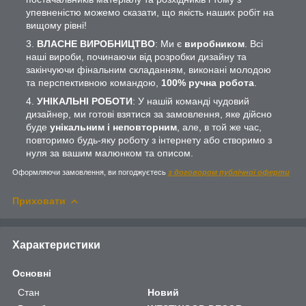
упевненістю можемо сказати, що якість наших робіт на
вищому рівні!
ВЛАСНЕ ВИРОБНИЦТВО
: Ми є
виробником
. Всі
наші вироби, починаючи від розробки дизайну та
закінчуючи фінальним складанням, виконані молодою
та перспективною командою,
100% ручна робота
.
УНІКАЛЬНІ РОБОТИ
: У нашій команді чудовий
дизайнер, ми готові взятися за замовлення, яке дійсно
буде
унікальним і неповторним
, але, в той же час,
повторимо будь-яку роботу з інтернету або створимо з
нуля за вашим малюнком та описом.
Оформляючи замовлення, ви погоджуєтесь
з договором публічної оферти
Приховати
Характеристики
Основні
Стан
Новий