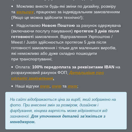
Можливо внести будь-які зміни по дизайну, розміру
та
кольору
, працюємо за індивідуальним замовленням
(Якщо це можна здійснити технічно!);
Надсилаємо
Новою Поштою
за рахунок одержувача
(включаючи послугу пакування)
протягом 3 днів після
готовності
замовлення. Відправлення Укрпоштою /
Meest / Justin здійснюється протягом 5 днів після
готовності замовлення і тільки для маленьких виробів,
які неможливо або дуже складно пошкодити
при транспортуванні;
Оплата:
100% передоплата за реквізитами IBAN
на
розрахунковий рахунок ФОП;
Детальніше про
оплату замовлення
.
Наші відгуки
тут
,
тут
та
тут
;
На сайті відображається ціна за виріб, який зображено на
фото. При внесенні змін за розміром, дизайном і
фарбування, кінцева вартість може відрізнятися від
зазначеної.
Для уточнення деталей зв'яжіться з
менеджером.