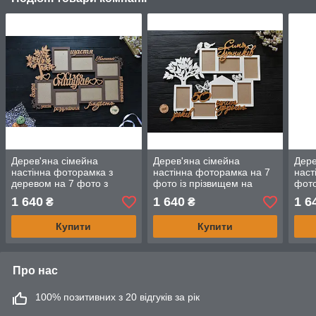
Дерев'яна сімейна
Дерев'яна сімейна
Дере
настінна фоторамка з
настінна фоторамка на 7
наст
деревом на 7 фото з
фото із прізвищем на
фото
прізвищем і накладними
золоте весілля. 50 років
золо
1 640
1 640
1 6
₴
₴
словами
однією дорогою
одні
Купити
Купити
Про нас
100% позитивних з 20 відгуків за рік