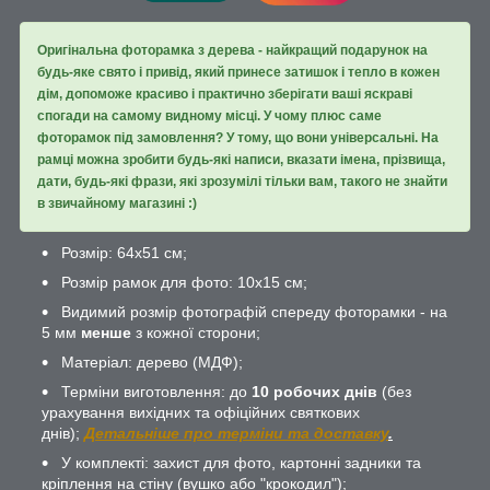
Оригінальна фоторамка з дерева - найкращий подарунок на
будь-яке свято і привід, який принесе затишок і тепло в кожен
дім, допоможе красиво і практично зберігати ваші яскраві
спогади на самому видному місці. У чому плюс саме
фоторамок під замовлення? У тому, що вони універсальні. На
рамці можна зробити будь-які написи, вказати імена, прізвища,
дати, будь-які фрази, які зрозумілі тільки вам, такого не знайти
в звичайному магазині :)
Розмір: 64х51 см;
Розмір рамок для фото: 10х15 см;
Видимий розмір фотографій спереду фоторамки - на
5 мм
менше
з кожної сторони;
Матеріал: дерево (МДФ);
Терміни виготовлення: до
10 робочих днів
(без
урахування вихідних та офіційних святкових
днів);
Детальніше про терміни та доставку
.
У комплекті: захист для фото, картонні задники та
кріплення на стіну (вушко або "крокодил");