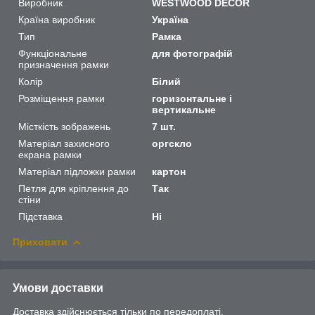
Виробник
WESTWOOD DECOR
Країна виробник
Україна
Тип
Рамка
Функціональне
для фотографій
призначення рамки
Колір
Білий
Розміщення рамки
горизонтальне і
вертикальне
Місткість зображень
7 шт.
Матеріал захисного
оргскло
екрана рамки
Матеріал підложки рамки
картон
Петля для кріплення до
Так
стіни
Підставка
Ні
Приховати
Умови доставки
Доставка здійснюється тільки по передоплаті.