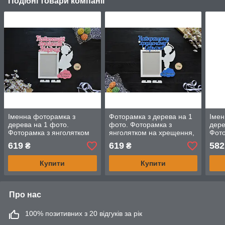
Подібні товари компанії
Іменна фоторамка з
Фоторамка з дерева на 1
Імен
дерева на 1 фото.
фото. Фоторамка з
дере
Фоторамка з янголятком
янголятком на хрещення,
Фото
на хрещення. хрещеній.
на хрестини. Хрещеному,
на х
619
619
582
₴
₴
Анголятко
хрещеній. Янгол
хрес
Янго
Купити
Купити
Про нас
100% позитивних з 20 відгуків за рік