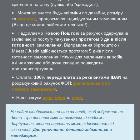
кріплення на стіну (вушко або "крокодил");
Можливо внести будь-які зміни по дизайну, розміру
та
кольору
, працюємо за індивідуальним замовленням
(Якщо це можна здійснити технічно!);
Надсилаємо
Новою Поштою
за рахунок одержувача
(включаючи послугу пакування)
протягом 3 днів після
готовності
замовлення. Відправлення Укрпоштою /
Meest / Justin здійснюється протягом 5 днів після
готовності замовлення і тільки для маленьких виробів,
які неможливо або дуже складно пошкодити
при транспортуванні;
Оплата:
100% передоплата за реквізитами IBAN
на
розрахунковий рахунок ФОП;
Детальніше про
оплату замовлення
.
Наші відгуки
тут
,
тут
та
тут
;
На сайті відображається ціна за виріб, який зображено на
фото. При внесенні змін за розміром, дизайном і
фарбування, кінцева вартість може відрізнятися від
зазначеної.
Для уточнення деталей зв'яжіться з
менеджером.