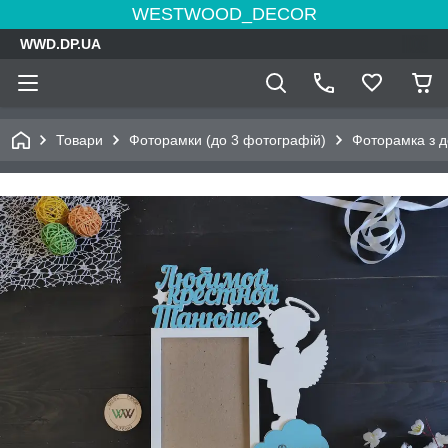
WESTWOOD_DECOR
WWD.DP.UA
Товари
Фоторамки (до 3 фотографій)
Фоторамка з д