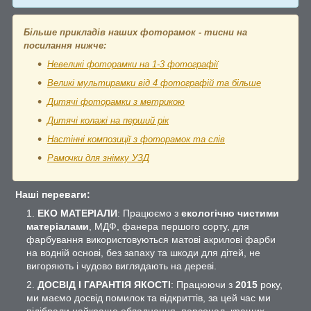
Більше прикладів наших фоторамок - тисни на
посилання нижче:
Невеликі фоторамки на 1-3 фотографії
Великі мультирамки від 4 фотографій та більше
Дитячі фоторамки з метрикою
Дитячі колажі на перший рік
Настінні композиції з фоторамок та слів
Рамочки для знімку УЗД
Наші переваги:
ЕКО МАТЕРІАЛИ
: Працюємо з
екологічно чистими
матеріалами
, МДФ, фанера першого сорту, для
фарбування використовуються матові акрилові фарби
на водній основі, без запаху та шкоди для дітей, не
вигоряють і чудово виглядають на дереві.
ДОСВІД І ГАРАНТІЯ ЯКОСТІ
: Працюючи з
2015
року,
ми маємо досвід помилок та відкриттів, за цей час ми
підібрали найкраще обладнання, персонал, кращих