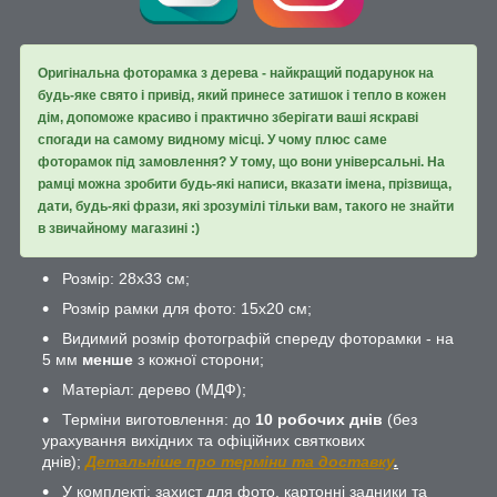
Оригінальна фоторамка з дерева - найкращий подарунок на
будь-яке свято і привід, який принесе затишок і тепло в кожен
дім, допоможе красиво і практично зберігати ваші яскраві
спогади на самому видному місці. У чому плюс саме
фоторамок під замовлення? У тому, що вони універсальні. На
рамці можна зробити будь-які написи, вказати імена, прізвища,
дати, будь-які фрази, які зрозумілі тільки вам, такого не знайти
в звичайному магазині :)
Розмір: 28х33 см;
Розмір рамки для фото: 15х20 см;
Видимий розмір фотографій спереду фоторамки - на
5 мм
менше
з кожної сторони;
Матеріал: дерево (МДФ);
Терміни виготовлення: до
10 робочих днів
(без
урахування вихідних та офіційних святкових
днів);
Детальніше про терміни та доставку
.
У комплекті: захист для фото, картонні задники та