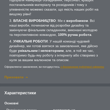
постачальників матеріалу та розхідників і тому з
упевненістю можемо сказати, що якість наших робіт на
вищому рівні!
ВЛАСНЕ ВИРОБНИЦТВО
: Ми є
виробником
. Всі
наші вироби, починаючи від розробки дизайну та
закінчуючи фінальним складанням, виконані молодою
та перспективною командою,
100% ручна робота
.
УНІКАЛЬНІ РОБОТИ
: У нашій команді чудовий
дизайнер, ми готові взятися за замовлення, яке дійсно
буде
унікальним і неповторним
, але, в той же час,
повторимо будь-яку роботу з інтернету або створимо з
нуля за вашим малюнком та описом.
Оформляючи замовлення, ви погоджуєтесь
з договором публічної оферти
Приховати
Характеристики
Основні
Розміщення рамки
вертикальне