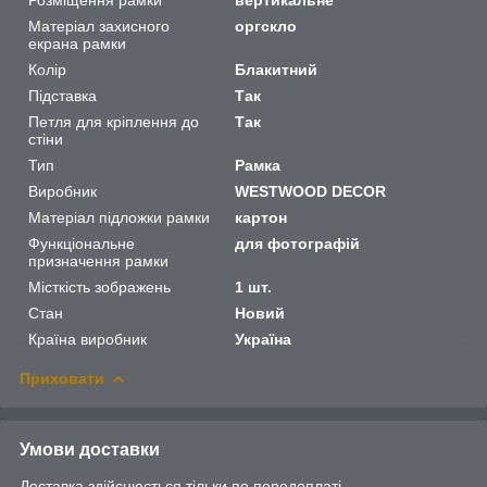
Матеріал захисного
оргскло
екрана рамки
Колір
Блакитний
Підставка
Так
Петля для кріплення до
Так
стіни
Тип
Рамка
Виробник
WESTWOOD DECOR
Матеріал підложки рамки
картон
Функціональне
для фотографій
призначення рамки
Місткість зображень
1 шт.
Стан
Новий
Країна виробник
Україна
Приховати
Умови доставки
Доставка здійснюється тільки по передоплаті.