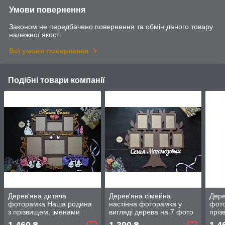
Умови повернення
Законом не передбачено повернення та обмін даного товару
належної якості
Всі умови повернення
Подібні товари компанії
Дерев'яна дитяча
Дерев'яна сімейна
Дере
фоторамка Наша родина
настінна фоторамка у
фото
з прізвищем, іменами
вигляді дерева на 7 фото
пріз
батьків і метрикою дітей,
з прізвищем
бать