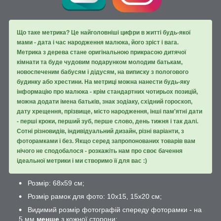
Що таке метрика? Це найголовніші цифри в житті будь-якої
мами - дата і час народження малюка, його зріст і вага.
Метрика з дерева стане оригінальною прикрасою дитячої
кімнати та буде чудовим подарунком молодим батькам,
новоспеченим бабусям і дідусям, на виписку з пологового
будинку або хрестини. На метриці можна нанести будь-яку
інформацію про малюка - крім стандартних чотирьох позицій,
можна додати імена батьків, знак зодіаку, східний гороскоп,
дату хрещення, прізвище, місто народження, інші пам'ятні дати
- перші кроки, перший зуб, перше слово, день тижня і так далі.
Сотні різновидів, індивідуальний дизайн, різні варіанти, з
фоторамками і без. Якщо серед запропонованих товарів вам
нічого не сподобалося - розкажіть нам про своє бачення
ідеальної метрики і ми створимо її для вас :)
Розмір: 68х59 см;
Розмір рамок для фото: 10х15, 15х20 см;
Видимий розмір фотографій спереду фоторамки - на
5 мм
менше
з кожної сторони;