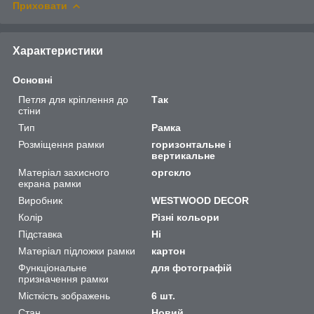
Приховати
Характеристики
Основні
Петля для кріплення до
Так
стіни
Тип
Рамка
Розміщення рамки
горизонтальне і
вертикальне
Матеріал захисного
оргскло
екрана рамки
Виробник
WESTWOOD DECOR
Колір
Різні кольори
Підставка
Ні
Матеріал підложки рамки
картон
Функціональне
для фотографій
призначення рамки
Місткість зображень
6 шт.
Стан
Новий