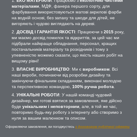
ЕКО МАТЕРІАЛИ
: Працюємо з
екологічно чистими
матеріалами
, МДФ, фанера першого сорту, для
фарбування використовуються матові акрилові фарби
на водній основі, без запаху та шкоди для дітей, не
вигоряють і чудово виглядають на дереві.
ДОСВІД І ГАРАНТІЯ ЯКОСТІ
: Працюючи з
2015
року,
ми маємо досвід помилок та відкриттів, за цей час ми
підібрали найкраще обладнання, персонал, кращих
постачальників матеріалу та розхідників і тому з
упевненістю можемо сказати, що якість наших робіт на
вищому рівні!
ВЛАСНЕ ВИРОБНИЦТВО
: Ми є
виробником
. Всі
наші вироби, починаючи від розробки дизайну та
закінчуючи фінальним складанням, виконані молодою
та перспективною командою,
100% ручна робота
.
УНІКАЛЬНІ РОБОТИ
: У нашій команді чудовий
дизайнер, ми готові взятися за замовлення, яке дійсно
буде
унікальним і неповторним
, але, в той же час,
повторимо будь-яку роботу з інтернету або створимо з
нуля за вашим малюнком та описом.
Оформляючи замовлення, ви погоджуєтесь
з договором публічної оферти