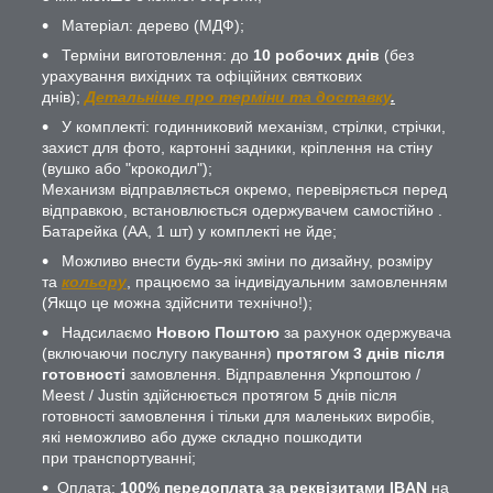
Матеріал: дерево (МДФ);
Терміни виготовлення: до
10 робочих днів
(без
урахування вихідних та офіційних святкових
днів);
Детальніше про терміни та доставку
.
У комплекті: годинниковий механізм, стрілки, стрічки,
захист для фото, картонні задники, кріплення на стіну
(вушко або "крокодил");
Механизм відправляється окремо, перевіряється перед
відправкою, встановлюється одержувачем самостійно .
Батарейка (АА, 1 шт) у комплекті не йде;
Можливо внести будь-які зміни по дизайну, розміру
та
кольору
, працюємо за індивідуальним замовленням
(Якщо це можна здійснити технічно!);
Надсилаємо
Новою Поштою
за рахунок одержувача
(включаючи послугу пакування)
протягом 3 днів після
готовності
замовлення. Відправлення Укрпоштою /
Meest / Justin здійснюється протягом 5 днів після
готовності замовлення і тільки для маленьких виробів,
які неможливо або дуже складно пошкодити
при транспортуванні;
Оплата:
100% передоплата за реквізитами IBAN
на