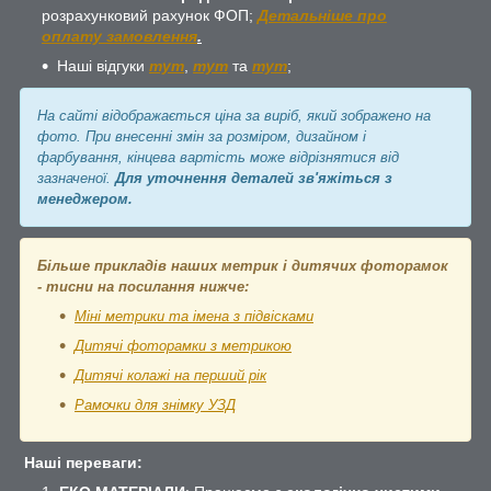
розрахунковий рахунок ФОП;
Детальніше про
оплату замовлення
.
Наші відгуки
тут
,
тут
та
тут
;
На сайті відображається ціна за виріб, який зображено на
фото. При внесенні змін за розміром, дизайном і
фарбування, кінцева вартість може відрізнятися від
зазначеної.
Для уточнення деталей зв'яжіться з
менеджером.
Більше прикладів наших метрик і дитячих фоторамок
- тисни на посилання нижче:
Міні метрики та імена з підвісками
Дитячі фоторамки з метрикою
Дитячі колажі на перший рік
Рамочки для знімку УЗД
Наші переваги: