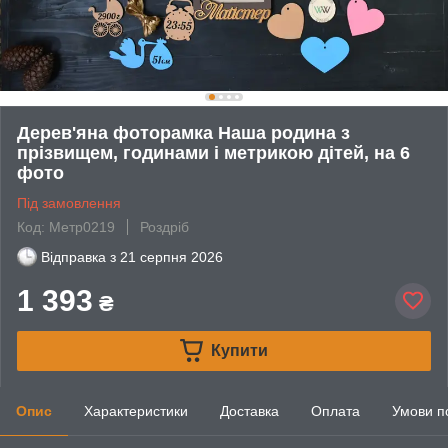
Дерев'яна фоторамка Наша родина з
прізвищем, годинами і метрикою дітей, на 6
фото
Під замовлення
Код: Метр0219
Роздріб
Відправка з
21 серпня 2026
1 393
₴
Купити
Опис
Характеристики
Доставка
Оплата
Умови п