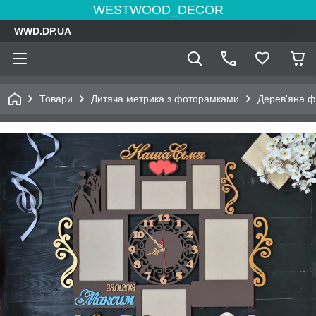
WESTWOOD_DECOR
WWD.DP.UA
Товари
Дитяча метрика з фоторамками
Дерев'яна ф