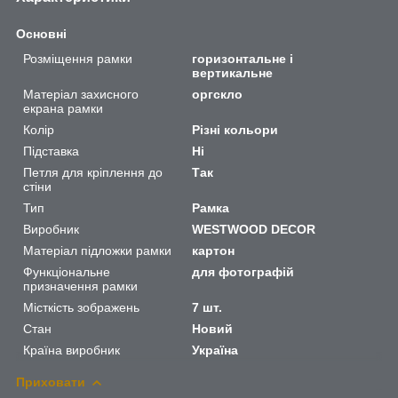
Основні
Розміщення рамки
горизонтальне і
вертикальне
Матеріал захисного
оргскло
екрана рамки
Колір
Різні кольори
Підставка
Ні
Петля для кріплення до
Так
стіни
Тип
Рамка
Виробник
WESTWOOD DECOR
Матеріал підложки рамки
картон
Функціональне
для фотографій
призначення рамки
Місткість зображень
7 шт.
Стан
Новий
Країна виробник
Україна
Приховати