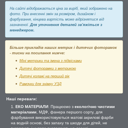
На сайті відображається ціна за виріб, який зображено на
фото. При внесенні змін за розміром, дизайном і
фарбування, кінцева вартість може відрізнятися від
зазначеної.
Для уточнення деталей зв'яжіться з
менеджером.
Більше прикладів наших метрик і дитячих фоторамок
- тисни на посилання нижче:
Міні метрики та імена з підвісками
Дитячі фоторамки з метрикою
Дитячі колажі на перший рік
Рамочки для знімку УЗД
Наші переваги:
ЕКО МАТЕРІАЛИ
: Працюємо з
екологічно чистими
матеріалами
, МДФ, фанера першого сорту, для
фарбування використовуються матові акрилові фарби
на водній основі, без запаху та шкоди для дітей, не