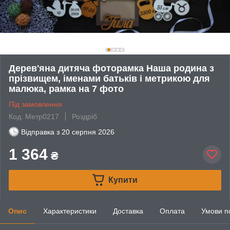
Дерев'яна дитяча фоторамка Наша родина з
прізвищем, іменами батьків і метрикою для
малюка, рамка на 7 фото
Під замовлення
Код: Метр0217
Роздріб
Відправка з
20 серпня 2026
1 364
₴
Купити
Опис
Характеристики
Доставка
Оплата
Умови п