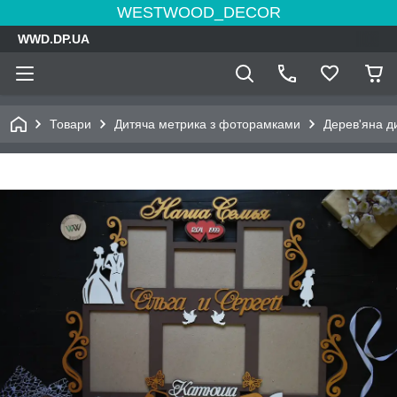
WESTWOOD_DECOR
WWD.DP.UA
Товари
Дитяча метрика з фоторамками
Дерев'яна д