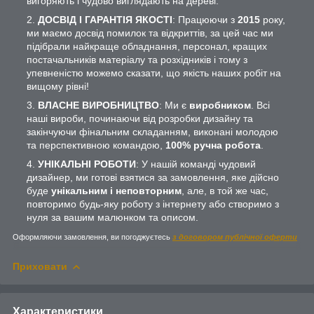
вигоряють і чудово виглядають на дереві.
ДОСВІД І ГАРАНТІЯ ЯКОСТІ
: Працюючи з
2015
року,
ми маємо досвід помилок та відкриттів, за цей час ми
підібрали найкраще обладнання, персонал, кращих
постачальників матеріалу та розхідників і тому з
упевненістю можемо сказати, що якість наших робіт на
вищому рівні!
ВЛАСНЕ ВИРОБНИЦТВО
: Ми є
виробником
. Всі
наші вироби, починаючи від розробки дизайну та
закінчуючи фінальним складанням, виконані молодою
та перспективною командою,
100% ручна робота
.
УНІКАЛЬНІ РОБОТИ
: У нашій команді чудовий
дизайнер, ми готові взятися за замовлення, яке дійсно
буде
унікальним і неповторним
, але, в той же час,
повторимо будь-яку роботу з інтернету або створимо з
нуля за вашим малюнком та описом.
Оформляючи замовлення, ви погоджуєтесь
з договором публічної оферти
Приховати
Характеристики