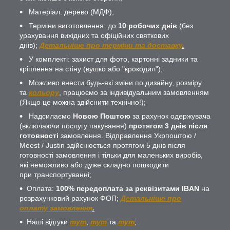
Матеріал: дерево (МДФ);
Терміни виготовлення: до
10 робочих днів
(без
урахування вихідних та офіційних святкових
днів);
Детальніше про терміни та доставку
.
У комплекті: захист для фото, картонні задники та
кріплення на стіну (вушко або "крокодил");
Можливо внести будь-які зміни по дизайну, розміру
та
кольору
, працюємо за індивідуальним замовленням
(Якщо це можна здійснити технічно!);
Надсилаємо
Новою Поштою
за рахунок одержувача
(включаючи послугу пакування)
протягом 3 днів після
готовності
замовлення. Відправлення Укрпоштою /
Meest / Justin здійснюється протягом 5 днів після
готовності замовлення і тільки для маленьких виробів,
які неможливо або дуже складно пошкодити
при транспортуванні;
Оплата:
100% передоплата за реквізитами IBAN
на
розрахунковий рахунок ФОП;
Детальніше про
оплату замовлення
.
Наші відгуки
тут
,
тут
та
тут
;