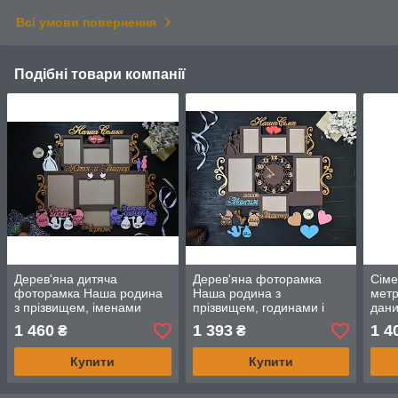
Всі умови повернення
Подібні товари компанії
Дерев'яна дитяча
Дерев'яна фоторамка
Сіме
фоторамка Наша родина
Наша родина з
метр
з прізвищем, іменами
прізвищем, годинами і
дани
батьків і метрикою дітей,
метрикою дітей, на 6 фото
та п
1 460
1 393
1 4
₴
₴
рамка на 7 фото
(ваш
Купити
Купити