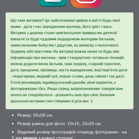
Що таке метрика? Це найголовніші цифри в житті будь-якої
мами - дата і час народження малюка, його зріст і вага.
Метрика з дерева стане оригінальною прикрасою дитячої
кімнати та буде чудовим подарунком молодим батькам,
новоспеченим бабусям і дідусям, на виписку з пологового
будинку або хрестини. На метриці можна нанести будь-яку
інформацію про малюка - крім стандартних чотирьох позицій,
можна додати імена батьків, знак зодіаку, східний гороскоп,
дату хрещення, прізвище, місто народження, інші пам'ятні дати
- перші кроки, перший зуб, перше слово, день тижня і так далі.
Сотні різновидів, індивідуальний дизайн, різні варіанти, з
фоторамками і без. Якщо серед запропонованих товарів вам
нічого не сподобалося - розкажіть нам про своє бачення
ідеальної метрики і ми створимо її для вас :)
Розмір: 65х58 см;
Розмір рамок для фото: 10х15, 15х20 см;
Видимий розмір фотографій спереду фоторамки - на
5 мм
менше
з кожної сторони;