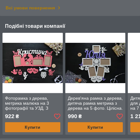
Всі умови повернення
Подібні товари компанії
Фоторамка з дерева,
Дерев'яна рамка з дерева,
Дитя
метрика малюка на 3
дитяча рамка метрика з
для 
фотографії та УЗД. З
дерева на 5 фото. Цілісна.
на 7
метеликами, для дівчинки.
Юлія (будь-яке ім'я)
ім'я)
922
990
1 2
₴
₴
Христина
Купити
Купити