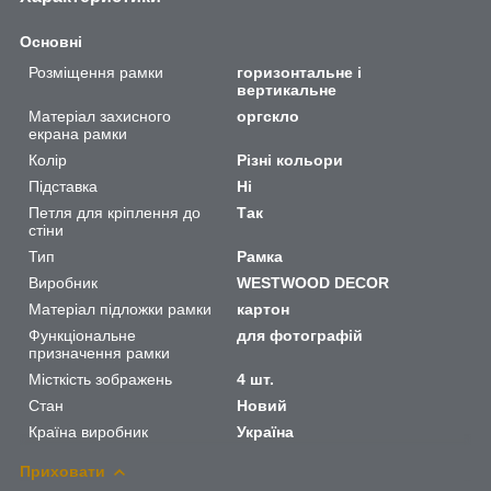
Основні
Розміщення рамки
горизонтальне і
вертикальне
Матеріал захисного
оргскло
екрана рамки
Колір
Різні кольори
Підставка
Ні
Петля для кріплення до
Так
стіни
Тип
Рамка
Виробник
WESTWOOD DECOR
Матеріал підложки рамки
картон
Функціональне
для фотографій
призначення рамки
Місткість зображень
4 шт.
Стан
Новий
Країна виробник
Україна
Приховати