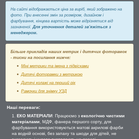
На сайті відображається ціна за виріб, який зображено на
фото. При внесенні змін за розміром, дизайном і
фарбування, кінцева вартість може відрізнятися від
зазначеної.
Для уточнення деталей зв'яжіться з
менеджером.
Більше прикладів наших метрик і дитячих фоторамок
- тисни на посилання нижче:
Міні метрики та імена з підвісками
Дитячі фоторамки з метрикою
Дитячі колажі на перший рік
Рамочки для знімку УЗД
Наші переваги:
ЕКО МАТЕРІАЛИ
: Працюємо з
екологічно чистими
матеріалами
, МДФ, фанера першого сорту, для
фарбування використовуються матові акрилові фарби
на водній основі, без запаху та шкоди для дітей, не