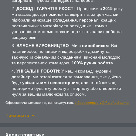
вигоряють і чудово виглядають на дереві.
ДОСВІД І ГАРАНТІЯ ЯКОСТІ
: Працюючи з
2015
року,
ми маємо досвід помилок та відкриттів, за цей час ми
підібрали найкраще обладнання, персонал, кращих
постачальників матеріалу та розхідників і тому з
упевненістю можемо сказати, що якість наших робіт на
вищому рівні!
ВЛАСНЕ ВИРОБНИЦТВО
: Ми є
виробником
. Всі
наші вироби, починаючи від розробки дизайну та
закінчуючи фінальним складанням, виконані молодою
та перспективною командою,
100% ручна робота
.
УНІКАЛЬНІ РОБОТИ
: У нашій команді чудовий
дизайнер, ми готові взятися за замовлення, яке дійсно
буде
унікальним і неповторним
, але, в той же час,
повторимо будь-яку роботу з інтернету або створимо з
нуля за вашим малюнком та описом.
Оформляючи замовлення, ви погоджуєтесь
з договором публічної оферти
Приховати
Характеристики