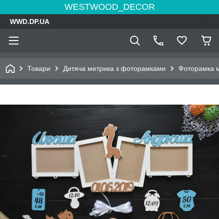
WESTWOOD_DECOR
WWD.DP.UA
Товари
Дитяча метрика з фоторамками
Фоторамка м