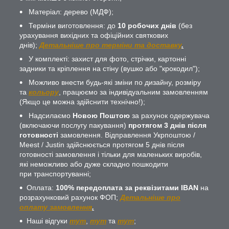
Матеріал: дерево (МДФ);
Терміни виготовлення: до
10 робочих днів
(без
урахування вихідних та офіційних святкових
днів);
Детальніше про терміни та доставку
.
У комплекті: захист для фото, стрічки, картонні
задники та кріплення на стіну (вушко або "крокодил");
Можливо внести будь-які зміни по дизайну, розміру
та
кольору
, працюємо за індивідуальним замовленням
(Якщо це можна здійснити технічно!);
Надсилаємо
Новою Поштою
за рахунок одержувача
(включаючи послугу пакування)
протягом 3 днів після
готовності
замовлення. Відправлення Укрпоштою /
Meest / Justin здійснюється протягом 5 днів після
готовності замовлення і тільки для маленьких виробів,
які неможливо або дуже складно пошкодити
при транспортуванні;
Оплата:
100% передоплата за реквізитами IBAN
на
розрахунковий рахунок ФОП;
Детальніше про
оплату замовлення
.
Наші відгуки
тут
,
тут
та
тут
;