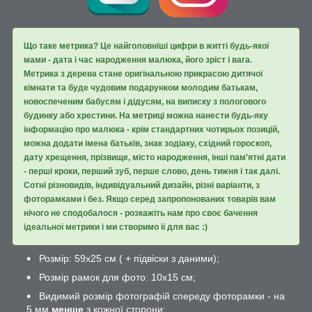
Що таке метрика? Це найголовніші цифри в житті будь-якої
мами - дата і час народження малюка, його зріст і вага.
Метрика з дерева стане оригінальною прикрасою дитячої
кімнати та буде чудовим подарунком молодим батькам,
новоспеченим бабусям і дідусям, на виписку з пологового
будинку або хрестини. На метриці можна нанести будь-яку
інформацію про малюка - крім стандартних чотирьох позицій,
можна додати імена батьків, знак зодіаку, східний гороскоп,
дату хрещення, прізвище, місто народження, інші пам'ятні дати
- перші кроки, перший зуб, перше слово, день тижня і так далі.
Сотні різновидів, індивідуальний дизайн, різні варіанти, з
фоторамками і без. Якщо серед запропонованих товарів вам
нічого не сподобалося - розкажіть нам про своє бачення
ідеальної метрики і ми створимо її для вас :)
Розмір: 59х25 см ( + підвіски з даними);
Розмір рамок для фото: 10х15 см;
Видимий розмір фотографій спереду фоторамки - на
5 мм
менше
з кожної сторони;