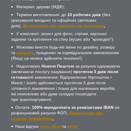
Матеріал: дерево (МДФ);
Терміни виготовлення: до
10 робочих днів
(без
урахування вихідних та офіційних святкових
днів);
Детальніше про терміни та доставку
.
У комплекті: захист для фото, стрічки, картонні
задники та кріплення на стіну (вушко або "крокодил");
Можливо внести будь-які зміни по дизайну, розміру
та
кольору
, працюємо за індивідуальним замовленням
(Якщо це можна здійснити технічно!);
Надсилаємо
Новою Поштою
за рахунок одержувача
(включаючи послугу пакування)
протягом 3 днів після
готовності
замовлення. Відправлення Укрпоштою /
Meest / Justin здійснюється протягом 5 днів після
готовності замовлення і тільки для маленьких виробів,
які неможливо або дуже складно пошкодити
при транспортуванні;
Оплата:
100% передоплата за реквізитами IBAN
на
розрахунковий рахунок ФОП;
Детальніше про
оплату замовлення
.
Наші відгуки
тут
,
тут
та
тут
;