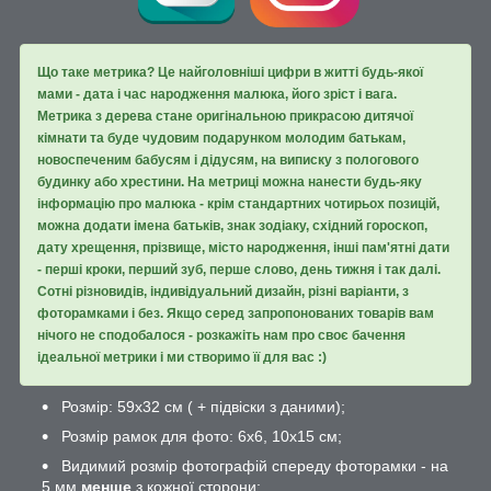
Що таке метрика? Це найголовніші цифри в житті будь-якої
мами - дата і час народження малюка, його зріст і вага.
Метрика з дерева стане оригінальною прикрасою дитячої
кімнати та буде чудовим подарунком молодим батькам,
новоспеченим бабусям і дідусям, на виписку з пологового
будинку або хрестини. На метриці можна нанести будь-яку
інформацію про малюка - крім стандартних чотирьох позицій,
можна додати імена батьків, знак зодіаку, східний гороскоп,
дату хрещення, прізвище, місто народження, інші пам'ятні дати
- перші кроки, перший зуб, перше слово, день тижня і так далі.
Сотні різновидів, індивідуальний дизайн, різні варіанти, з
фоторамками і без. Якщо серед запропонованих товарів вам
нічого не сподобалося - розкажіть нам про своє бачення
ідеальної метрики і ми створимо її для вас :)
Розмір: 59х32 см ( + підвіски з даними);
Розмір рамок для фото: 6х6, 10х15 см;
Видимий розмір фотографій спереду фоторамки - на
5 мм
менше
з кожної сторони;