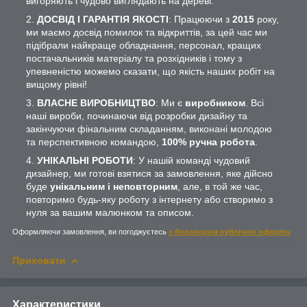
вигоряють і чудово виглядають на дереві.
ДОСВІД І ГАРАНТІЯ ЯКОСТІ
: Працюючи з
2015
року,
ми маємо досвід помилок та відкриттів, за цей час ми
підібрали найкраще обладнання, персонал, кращих
постачальників матеріалу та розхідників і тому з
упевненістю можемо сказати, що якість наших робіт на
вищому рівні!
ВЛАСНЕ ВИРОБНИЦТВО
: Ми є
виробником
. Всі
наші вироби, починаючи від розробки дизайну та
закінчуючи фінальним складанням, виконані молодою
та перспективною командою,
100% ручна робота
.
УНІКАЛЬНІ РОБОТИ
: У нашій команді чудовий
дизайнер, ми готові взятися за замовлення, яке дійсно
буде
унікальним і неповторним
, але, в той же час,
повторимо будь-яку роботу з інтернету або створимо з
нуля за вашим малюнком та описом.
Оформляючи замовлення, ви погоджуєтесь
з договором публічної оферти
Приховати
Характеристики