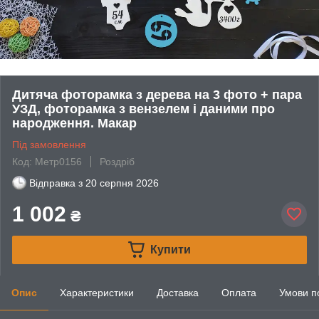
Дитяча фоторамка з дерева на 3 фото + пара
УЗД, фоторамка з вензелем і даними про
народження. Макар
Під замовлення
Код: Метр0156
Роздріб
Відправка з
20 серпня 2026
1 002
₴
Купити
Опис
Характеристики
Доставка
Оплата
Умови п