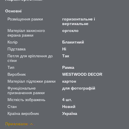
Основні
Розміщення рамки
горизонтальне і
вертикальне
Матеріал захисного
оргскло
екрана рамки
Колір
Блакитний
Підставка
Ні
Петля для кріплення до
Так
стіни
Тип
Рамка
Виробник
WESTWOOD DECOR
Матеріал підложки рамки
картон
Функціональне
для фотографій
призначення рамки
Місткість зображень
4 шт.
Стан
Новий
Країна виробник
Україна
Приховати