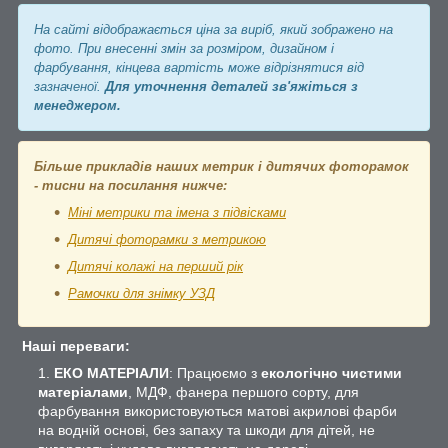
На сайті відображається ціна за виріб, який зображено на
фото. При внесенні змін за розміром, дизайном і
фарбування, кінцева вартість може відрізнятися від
зазначеної.
Для уточнення деталей зв'яжіться з
менеджером.
Більше прикладів наших метрик і дитячих фоторамок
- тисни на посилання нижче:
Міні метрики та імена з підвісками
Дитячі фоторамки з метрикою
Дитячі колажі на перший рік
Рамочки для знімку УЗД
Наші переваги:
ЕКО МАТЕРІАЛИ
: Працюємо з
екологічно чистими
матеріалами
, МДФ, фанера першого сорту, для
фарбування використовуються матові акрилові фарби
на водній основі, без запаху та шкоди для дітей, не