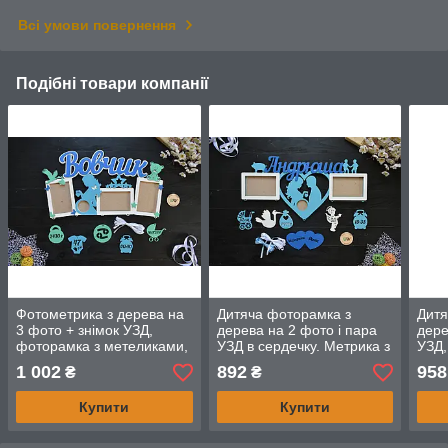
Всі умови повернення
Подібні товари компанії
Фотометрика з дерева на
Дитяча фоторамка з
Дитя
3 фото + знімок УЗД,
дерева на 2 фото і пара
дере
фоторамка з метеликами,
УЗД в сердечку. Метрика з
УЗД,
лелекою і ведмедиком.
даними малюка. Андрійко
дитя
1 002
892
958
₴
₴
Вовчик
(будь-яке ім'я)
(буд
Купити
Купити