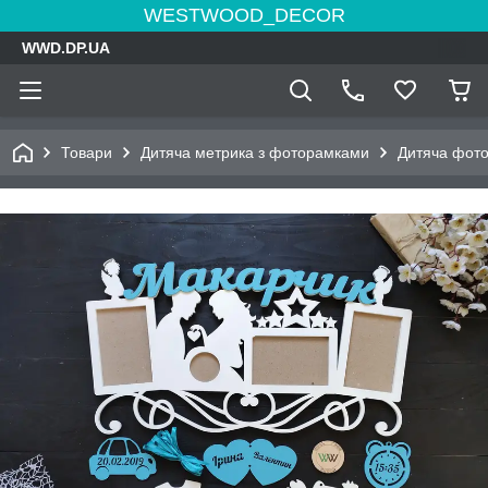
WESTWOOD_DECOR
WWD.DP.UA
Товари
Дитяча метрика з фоторамками
Дитяча фото