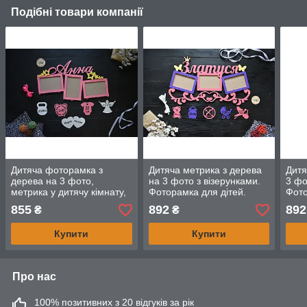
Подібні товари компанії
Дитяча фоторамка з
Дитяча метрика з дерева
Дитя
дерева на 3 фото,
на 3 фото з візерунками.
3 фо
метрика у дитячу кімнату,
Фоторамка для дітей.
Фото
фоторамки із зірочками.
Дерев'яна метрика.
Дере
855
892
892
₴
₴
Анна (будь-яке ім'я)
Златуся
Матв
Купити
Купити
Про нас
100% позитивних з 20 відгуків за рік