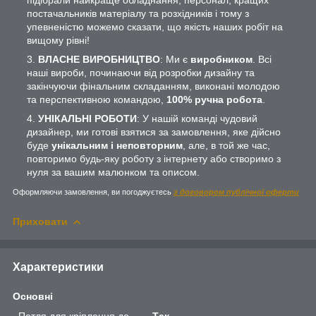
постачальників матеріалу та розхідників і тому з
упевненістю можемо сказати, що якість наших робіт на
вищому рівні!
ВЛАСНЕ ВИРОБНИЦТВО
: Ми є
виробником
. Всі
наші вироби, починаючи від розробки дизайну та
закінчуючи фінальним складанням, виконані молодою
та перспективною командою,
100% ручна робота
.
УНІКАЛЬНІ РОБОТИ
: У нашій команді чудовий
дизайнер, ми готові взятися за замовлення, яке дійсно
буде
унікальним і неповторним
, але, в той же час,
повторимо будь-яку роботу з інтернету або створимо з
нуля за вашим малюнком та описом.
Оформляючи замовлення, ви погоджуєтесь
з договором публічної оферти
Приховати
Характеристики
Основні
Петля для кріплення до
Так