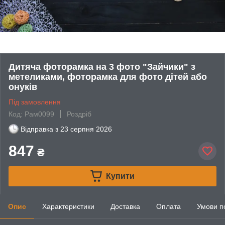
Дитяча фоторамка на 3 фото "Зайчики" з
метеликами, фоторамка для фото дітей або
онуків
Під замовлення
Код: Рам0099
Роздріб
Відправка з
23 серпня 2026
847
₴
Купити
Опис
Характеристики
Доставка
Оплата
Умови п