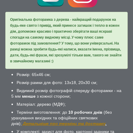
Оригінальна фоторамка з дерева - найкращий подарунок на
будь-яке свято і привід, який принесе затишок і тепло в кожен
дім, допоможе красиво і практично зберігати ваші яскраві
спогади на самому видному місці. У чому плюс саме
фоторамок під замовлення? У тому, що вони універсальні. На
рамці можна зробити будь-які написи, вказати імена, прізвища,
дати, будь-які фрази, які зрозумілі тільки вам, такого не знайти
в звичайному магазині :)
Розмір: 65х46 см;
Розмір рамки для фото: 13х18, 20х30 см;
Видимий розмір фотографій спереду фоторамки - на
5 мм
менше
з кожної сторони;
Матеріал: дерево (МДФ);
Терміни виготовлення: до
10 робочих днів
(без
урахування вихідних та офіційних святкових
днів);
Детальніше про терміни та доставку
.
У комплекті: захист для фото, картонні задники та