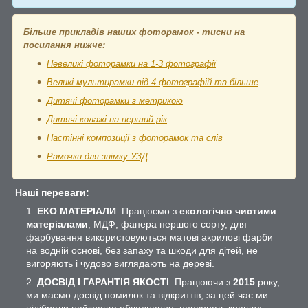
Більше прикладів наших фоторамок - тисни на
посилання нижче:
Невеликі фоторамки на 1-3 фотографії
Великі мультирамки від 4 фотографій та більше
Дитячі фоторамки з метрикою
Дитячі колажі на перший рік
Настінні композиції з фоторамок та слів
Рамочки для знімку УЗД
Наші переваги:
ЕКО МАТЕРІАЛИ
: Працюємо з
екологічно чистими
матеріалами
, МДФ, фанера першого сорту, для
фарбування використовуються матові акрилові фарби
на водній основі, без запаху та шкоди для дітей, не
вигоряють і чудово виглядають на дереві.
ДОСВІД І ГАРАНТІЯ ЯКОСТІ
: Працюючи з
2015
року,
ми маємо досвід помилок та відкриттів, за цей час ми
підібрали найкраще обладнання, персонал, кращих