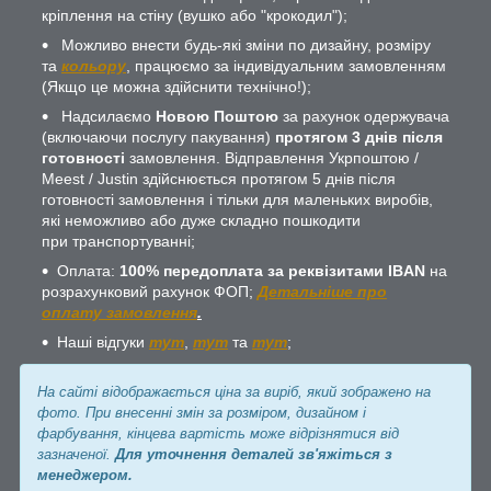
кріплення на стіну (вушко або "крокодил");
Можливо внести будь-які зміни по дизайну, розміру
та
кольору
, працюємо за індивідуальним замовленням
(Якщо це можна здійснити технічно!);
Надсилаємо
Новою Поштою
за рахунок одержувача
(включаючи послугу пакування)
протягом 3 днів після
готовності
замовлення. Відправлення Укрпоштою /
Meest / Justin здійснюється протягом 5 днів після
готовності замовлення і тільки для маленьких виробів,
які неможливо або дуже складно пошкодити
при транспортуванні;
Оплата:
100% передоплата за реквізитами IBAN
на
розрахунковий рахунок ФОП;
Детальніше про
оплату замовлення
.
Наші відгуки
тут
,
тут
та
тут
;
На сайті відображається ціна за виріб, який зображено на
фото. При внесенні змін за розміром, дизайном і
фарбування, кінцева вартість може відрізнятися від
зазначеної.
Для уточнення деталей зв'яжіться з
менеджером.