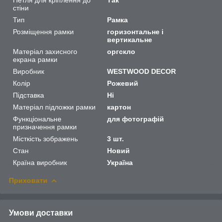
стіни
Тип
Рамка
Розміщення рамки
горизонтальне і
вертикальне
Матеріал захисного
оргскло
екрана рамки
Виробник
WESTWOOD DECOR
Колір
Рожевий
Підставка
Ні
Матеріал підложки рамки
картон
Функціональне
для фотографій
призначення рамки
Місткість зображень
3 шт.
Стан
Новий
Країна виробник
Україна
Приховати
Умови доставки