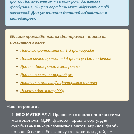
фото. При внесенні змін за розміром, дизайном і
фарбування, кінцева вартість може відрізнятися від
зазначеної.
Для уточнення деталей зв'яжіться з
менеджером.
Більше прикладів наших фоторамок - тисни на
посилання нижче:
Невеликі фоторамки на 1-3 фотографії
Великі мультирамки від 4 фотографій та більше
Дитячі фоторамки з метрикою
Дитячі колажі на перший рік
Настінні композиції з фоторамок та слів
Рамочки для знімку УЗД
Наші переваги:
ЕКО МАТЕРІАЛИ
: Працюємо з
екологічно чистими
матеріалами
, МДФ, фанера першого сорту, для
фарбування використовуються матові акрилові фарби
на водній основі, без запаху та шкоди для дітей, не