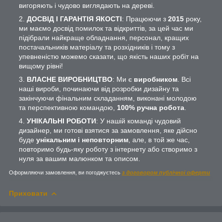
вигоряють і чудово виглядають на дереві.
ДОСВІД І ГАРАНТІЯ ЯКОСТІ
: Працюючи з
2015
року,
ми маємо досвід помилок та відкриттів, за цей час ми
підібрали найкраще обладнання, персонал, кращих
постачальників матеріалу та розхідників і тому з
упевненістю можемо сказати, що якість наших робіт на
вищому рівні!
ВЛАСНЕ ВИРОБНИЦТВО
: Ми є
виробником
. Всі
наші вироби, починаючи від розробки дизайну та
закінчуючи фінальним складанням, виконані молодою
та перспективною командою,
100% ручна робота
.
УНІКАЛЬНІ РОБОТИ
: У нашій команді чудовий
дизайнер, ми готові взятися за замовлення, яке дійсно
буде
унікальним і неповторним
, але, в той же час,
повторимо будь-яку роботу з інтернету або створимо з
нуля за вашим малюнком та описом.
Оформляючи замовлення, ви погоджуєтесь
з договором публічної оферти
Приховати