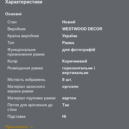
Характеристики
Основні
Стан
Новий
Виробник
WESTWOOD DECOR
Країна виробник
Україна
Тип
Рамка
Функціональне
для фотографій
призначення рамки
Колір
Коричневий
Розміщення рамки
горизонтальне і
вертикальне
Місткість зображень
8 шт.
Матеріал захисного
оргскло
екрана рамки
Матеріал підложки рамки
картон
Петля для кріплення до
Так
стіни
Підставка
Ні
Приховати