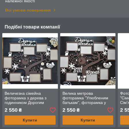
належної якості
Всі умови повернення
Подібні товари компанії
Величезна сімейна
Велика метрова
Фот
фоторамка з дерева з
фоторамка "Улюбленим
"Сім
годинником Дорогим
батькам", фоторамка у
Сім'
батькам, дорогим
вигляді дерева на
2 550
2 550
2 5
₴
₴
батькам, рамка у вигляді
рубінове весілля, 40 років
дерева,
разом
Купити
Купити