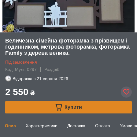
Величезна сімейна фоторамка з прізвищем і
годинником, метрова фоторамка, фоторамка
Family з дерева велика.
Під замовлення
Код: Мульт0297
Роздріб
Відправка з
21 серпня 2026
2 550
₴
Купити
Опис
Характеристики
Доставка
Оплата
Умови п