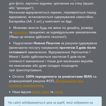
для фото, картонні задники, кріплення на стіну (вушко
або "крокодил");
Механизм відправляється окремо, перевіряється перед
відправкою, встановлюється одержувачем самостійно .
Батарейка (АА, 1 шт) у комплекті не йде;
Можливо внести будь-які зміни по дизайну, розміру
та
кольору
, працюємо за індивідуальним замовленням
(Якщо це можна здійснити технічно!);
Надсилаємо
Новою Поштою
за рахунок одержувача
(включаючи послугу пакування)
протягом 3 днів після
готовності
замовлення. Відправлення Укрпоштою /
Meest / Justin здійснюється протягом 5 днів після
готовності замовлення і тільки для маленьких виробів,
які неможливо або дуже складно пошкодити
при транспортуванні;
Оплата:
100% передоплата за реквізитами IBAN
на
розрахунковий рахунок ФОП;
Детальніше про
оплату замовлення
.
Наші відгуки
тут
,
тут
та
тут
;
На сайті відображається ціна за виріб, який зображено на