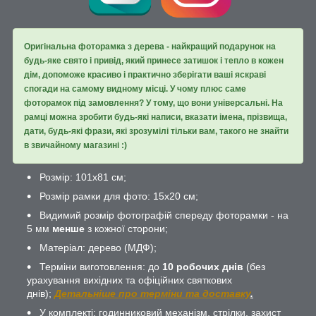
Оригінальна фоторамка з дерева - найкращий подарунок на
будь-яке свято і привід, який принесе затишок і тепло в кожен
дім, допоможе красиво і практично зберігати ваші яскраві
спогади на самому видному місці. У чому плюс саме
фоторамок під замовлення? У тому, що вони універсальні. На
рамці можна зробити будь-які написи, вказати імена, прізвища,
дати, будь-які фрази, які зрозумілі тільки вам, такого не знайти
в звичайному магазині :)
Розмір: 101х81 см;
Розмір рамки для фото: 15х20 см;
Видимий розмір фотографій спереду фоторамки - на
5 мм
менше
з кожної сторони;
Матеріал: дерево (МДФ);
Терміни виготовлення: до
10 робочих днів
(без
урахування вихідних та офіційних святкових
днів);
Детальніше про терміни та доставку
.
У комплекті: годинниковий механізм, стрілки, захист