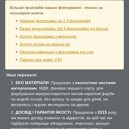
Більше прикладів наших фоторамок - тисни на
посилання нижче:
Невеликі фоторамки на 1-3 фотографії
Великі мультирамки від 4 фотографій та більше
Дитячі фоторамки з метрикою
Дитячі колажі на перший рік
Настінні композиції з фоторамок та слів
Рамочки для знімку УЗД
Наші переваги:
ЕКО МАТЕРІАЛИ
: Працюємо з
екологічно чистими
матеріалами
, МДФ, фанера першого сорту, для
фарбування використовуються матові акрилові фарби
на водній основі, без запаху та шкоди для дітей, не
вигоряють і чудово виглядають на дереві.
ДОСВІД І ГАРАНТІЯ ЯКОСТІ
: Працюючи з
2015
року,
ми маємо досвід помилок та відкриттів, за цей час ми
підібрали найкраще обладнання, персонал, кращих
постачальників матеріалу та розхідників і тому з