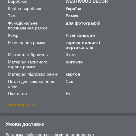
Виробник
WESTWOOD DECOR
Країна виробник
Україна
Тип
Рамка
Функціональне
для фотографій
призначення рамки
Колір
Різні кольори
Розміщення рамки
горизонтальне і
вертикальне
Місткість зображень
4 шт.
Матеріал захисного
оргскло
екрана рамки
Матеріал підложки рамки
картон
Петля для кріплення до
Так
стіни
Підставка
Ні
Приховати
Умови доставки
Доставка здійснюється тільки по передоплаті.