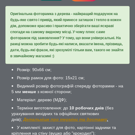
Оригінальна фоторамка з дерева - найкращий подарунок на
будь-яке свято і привід, який принесе затишок і тепло в кожен
дім, допоможе красиво і практично зберігати ваші яскраві
спогади на самому видному місці. У чому плюс саме
фоторамок під замовлення? У тому, що вони універсальні. На
рамці можна зробити будь-які написи, вказати імена, прізвища,
дати, будь-які фрази, які зрозумілі тільки вам, такого не знайти
в звичайному магазині :)
Розмір: 90х66 см;
Розмір рамок для фото: 15х21 см;
Видимий розмір фотографій спереду фоторамки - на
5 мм
менше
з кожної сторони;
Матеріал: дерево (МДФ);
Терміни виготовлення: до
10 робочих днів
(без
урахування вихідних та офіційних святкових
днів);
Детальніше про терміни та доставку
.
У комплекті: захист для фото, картонні задники та
кріплення на стіну (вушко або "крокодил");