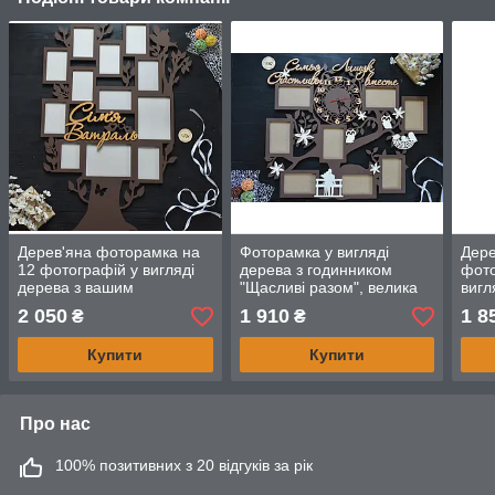
Дерев'яна фоторамка на
Фоторамка у вигляді
Дере
12 фотографій у вигляді
дерева з годинником
фото
дерева з вашим
"Щасливі разом", велика
вигл
прізвищем. Метрове
сімейна фоторамка з
муль
2 050
1 910
1 8
₴
₴
дерево фоторамка
прізвищем і з годинником
Купити
Купити
Про нас
100% позитивних з 20 відгуків за рік