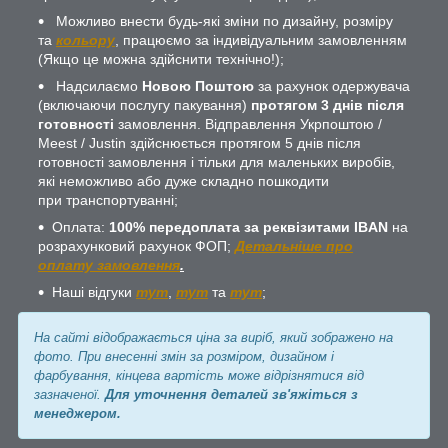
Можливо внести будь-які зміни по дизайну, розміру
та
кольору
, працюємо за індивідуальним замовленням
(Якщо це можна здійснити технічно!);
Надсилаємо
Новою Поштою
за рахунок одержувача
(включаючи послугу пакування)
протягом 3 днів після
готовності
замовлення. Відправлення Укрпоштою /
Meest / Justin здійснюється протягом 5 днів після
готовності замовлення і тільки для маленьких виробів,
які неможливо або дуже складно пошкодити
при транспортуванні;
Оплата:
100% передоплата за реквізитами IBAN
на
розрахунковий рахунок ФОП;
Детальніше про
оплату замовлення
.
Наші відгуки
тут
,
тут
та
тут
;
На сайті відображається ціна за виріб, який зображено на
фото. При внесенні змін за розміром, дизайном і
фарбування, кінцева вартість може відрізнятися від
зазначеної.
Для уточнення деталей зв'яжіться з
менеджером.