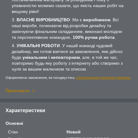
упевненістю можемо сказати, що якість наших робіт на
вищому рівні!
ВЛАСНЕ ВИРОБНИЦТВО
: Ми є
виробником
. Всі
наші вироби, починаючи від розробки дизайну та
закінчуючи фінальним складанням, виконані молодою
та перспективною командою,
100% ручна робота
.
УНІКАЛЬНІ РОБОТИ
: У нашій команді чудовий
дизайнер, ми готові взятися за замовлення, яке дійсно
буде
унікальним і неповторним
, але, в той же час,
повторимо будь-яку роботу з інтернету або створимо з
нуля за вашим малюнком та описом.
Оформляючи замовлення, ви погоджуєтесь
з договором публічної оферти
Приховати
Характеристики
Основні
Стан
Новий