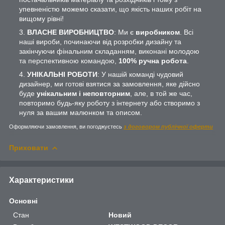
упевненістю можемо сказати, що якість наших робіт на
вищому рівні!
ВЛАСНЕ ВИРОБНИЦТВО
: Ми є
виробником
. Всі
наші вироби, починаючи від розробки дизайну та
закінчуючи фінальним складанням, виконані молодою
та перспективною командою,
100% ручна робота
.
УНІКАЛЬНІ РОБОТИ
: У нашій команді чудовий
дизайнер, ми готові взятися за замовлення, яке дійсно
буде
унікальним і неповторним
, але, в той же час,
повторимо будь-яку роботу з інтернету або створимо з
нуля за вашим малюнком та описом.
Оформляючи замовлення, ви погоджуєтесь
з договором публічної оферти
Приховати
Характеристики
Основні
Стан
Новий