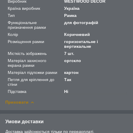
Виробник
WESTWOOD DECOR
Країна виробник
Україна
Тип
Рамка
Функціональне
для фотографій
призначення рамки
Колір
Коричневий
Розміщення рамки
горизонтальне і
вертикальне
Місткість зображень
7 шт.
Матеріал захисного
оргскло
екрана рамки
Матеріал підложки рамки
картон
Петля для кріплення до
Так
стіни
Підставка
Ні
Приховати
Умови доставки
Доставка здійснюється тільки по передоплаті.