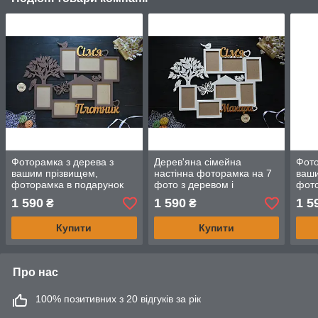
Фоторамка з дерева з
Дерев'яна сімейна
Фото
вашим прізвищем,
настінна фоторамка на 7
ваши
фоторамка в подарунок
фото з деревом і
фото
сім'ї, батькам, друзям, на
прізвищем
сім'
1 590
1 590
1 5
₴
₴
весілля
весі
Купити
Купити
Про нас
100% позитивних з 20 відгуків за рік