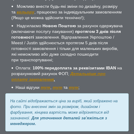
Можливо внести будь-які зміни по дизайну, розміру
та
кольору
, працюємо за індивідуальним замовленням
(Якщо це можна здійснити технічно!);
Надсилаємо
Новою Поштою
за рахунок одержувача
(включаючи послугу пакування)
протягом 3 днів після
готовності
замовлення. Відправлення Укрпоштою /
Meest / Justin здійснюється протягом 5 днів після
готовності замовлення і тільки для маленьких виробів,
які неможливо або дуже складно пошкодити
при транспортуванні;
Оплата:
100% передоплата за реквізитами IBAN
на
розрахунковий рахунок ФОП;
Детальніше про
оплату замовлення
.
Наші відгуки
тут
,
тут
та
тут
;
На сайті відображається ціна за виріб, який зображено на
фото. При внесенні змін за розміром, дизайном і
фарбування, кінцева вартість може відрізнятися від
зазначеної.
Для уточнення деталей зв'яжіться з
менеджером.