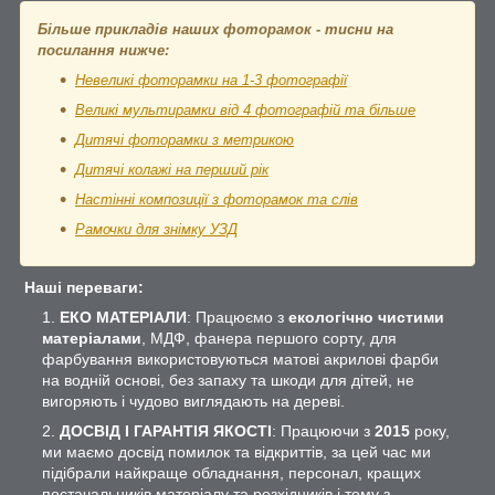
Більше прикладів наших фоторамок - тисни на
посилання нижче:
Невеликі фоторамки на 1-3 фотографії
Великі мультирамки від 4 фотографій та більше
Дитячі фоторамки з метрикою
Дитячі колажі на перший рік
Настінні композиції з фоторамок та слів
Рамочки для знімку УЗД
Наші переваги:
ЕКО МАТЕРІАЛИ
: Працюємо з
екологічно чистими
матеріалами
, МДФ, фанера першого сорту, для
фарбування використовуються матові акрилові фарби
на водній основі, без запаху та шкоди для дітей, не
вигоряють і чудово виглядають на дереві.
ДОСВІД І ГАРАНТІЯ ЯКОСТІ
: Працюючи з
2015
року,
ми маємо досвід помилок та відкриттів, за цей час ми
підібрали найкраще обладнання, персонал, кращих
постачальників матеріалу та розхідників і тому з