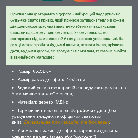
Оригінальна фоторамка з дерева - найкращий подарунок на
будь-яке свято і привід, який принесе затишок і тепло в кожен
дім, допоможе красиво і практично зберігати ваші яскраві
спогади на самому видному місці. У чому плюс саме
фоторамок під замовлення? У тому, що вони універсальні. На
рамці можна зробити будь-які написи, вказати імена, прізвища,
дати, будь-які фрази, які зрозумілі тільки вам, такого не знайти
в звичайному магазині :)
Розмір: 65х51 см;
Розмір рамок для фото: 10х15 см;
Видимий розмір фотографій спереду фоторамки - на
5 мм
менше
з кожної сторони;
Матеріал: дерево (МДФ);
Терміни виготовлення: до
10 робочих днів
(без
урахування вихідних та офіційних святкових
днів);
Детальніше про терміни та доставку
.
У комплекті: захист для фото, картонні задники та
кріплення на стіну (вушко або "крокодил");